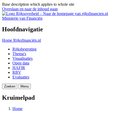
Base description which applies to whole site
Overslaan en naar de inhoud gaan
Ministerie van Financiën
Hoofdnavigatie
Home
Rijksfinanciën.nl
Rijksbegroting
Thema's
Visualisaties
Open data
HAFIR
RBV
Evaluaties
Zoeken
Menu
Kruimelpad
Home