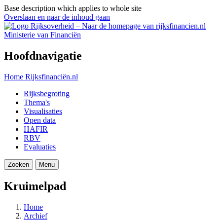
Base description which applies to whole site
Overslaan en naar de inhoud gaan
Ministerie van Financiën
Hoofdnavigatie
Home
Rijksfinanciën.nl
Rijksbegroting
Thema's
Visualisaties
Open data
HAFIR
RBV
Evaluaties
Zoeken
Menu
Kruimelpad
Home
Archief