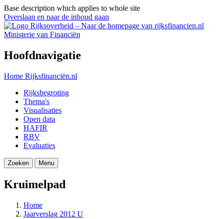
Base description which applies to whole site
Overslaan en naar de inhoud gaan
Ministerie van Financiën
Hoofdnavigatie
Home
Rijksfinanciën.nl
Rijksbegroting
Thema's
Visualisaties
Open data
HAFIR
RBV
Evaluaties
Zoeken
Menu
Kruimelpad
Home
Jaarverslag 2012 U