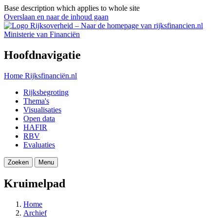
Base description which applies to whole site
Overslaan en naar de inhoud gaan
Ministerie van Financiën
Hoofdnavigatie
Home
Rijksfinanciën.nl
Rijksbegroting
Thema's
Visualisaties
Open data
HAFIR
RBV
Evaluaties
Zoeken
Menu
Kruimelpad
Home
Archief