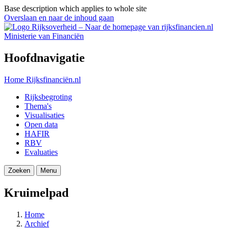
Base description which applies to whole site
Overslaan en naar de inhoud gaan
Ministerie van Financiën
Hoofdnavigatie
Home
Rijksfinanciën.nl
Rijksbegroting
Thema's
Visualisaties
Open data
HAFIR
RBV
Evaluaties
Zoeken
Menu
Kruimelpad
Home
Archief