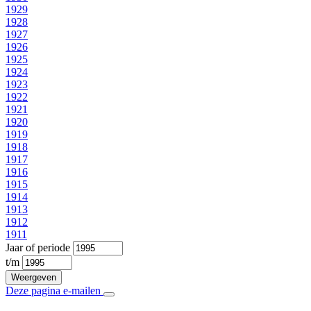
1929
1928
1927
1926
1925
1924
1923
1922
1921
1920
1919
1918
1917
1916
1915
1914
1913
1912
1911
Jaar of periode
t/m
Deze pagina e-mailen