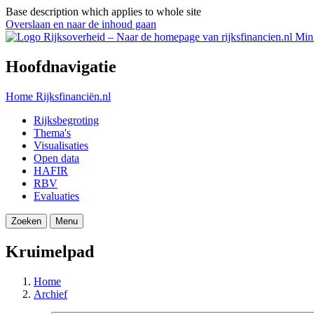
Base description which applies to whole site
Overslaan en naar de inhoud gaan
Mini
Hoofdnavigatie
Home
Rijksfinanciën.nl
Rijksbegroting
Thema's
Visualisaties
Open data
HAFIR
RBV
Evaluaties
Zoeken
Menu
Kruimelpad
Home
Archief