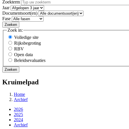
Zoekterm
Jaar
Documentsoort(en)
Fase
Zoek in:
Volledige site
Rijksbegroting
RBV
Open data
Beleidsevaluaties
Kruimelpad
Home
Archief
2026
2025
2024
Archief