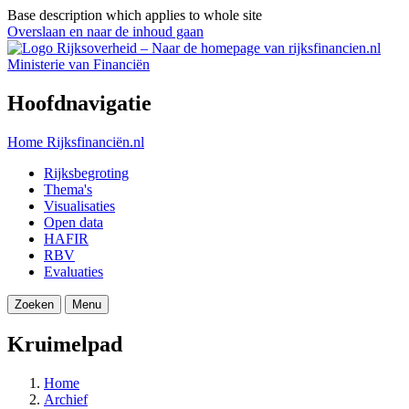
Base description which applies to whole site
Overslaan en naar de inhoud gaan
Ministerie van Financiën
Hoofdnavigatie
Home
Rijksfinanciën.nl
Rijksbegroting
Thema's
Visualisaties
Open data
HAFIR
RBV
Evaluaties
Zoeken
Menu
Kruimelpad
Home
Archief