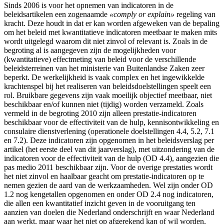
Sinds 2006 is voor het opnemen van indicatoren in de
beleidsartikelen een zogenaamde
«comply or explain»
regeling van
kracht. Deze houdt in dat er kan worden afgeweken van de bepaling
om het beleid met kwantitatieve indicatoren meetbaar te maken mits
wordt uitgelegd waarom dit niet zinvol of relevant is. Zoals in de
begroting al is aangegeven zijn de mogelijkheden voor
(kwantitatieve) effectmeting van beleid voor de verschillende
beleidsterreinen van het ministerie van Buitenlandse Zaken zeer
beperkt. De werkelijkheid is vaak complex en het ingewikkelde
krachtenspel bij het realiseren van beleidsdoelstellingen speelt een
rol. Bruikbare gegevens zijn vaak moeilijk objectief meetbaar, niet
beschikbaar en/of kunnen niet (tijdig) worden verzameld. Zoals
vermeld in de begroting 2010 zijn alleen prestatie-indicatoren
beschikbaar voor de effectiviteit van de hulp, kennisontwikkeling en
consulaire dienstverlening (operationele doelstellingen 4.4, 5.2, 7.1
en 7.2). Deze indicatoren zijn opgenomen in het beleidsverslag per
artikel (het eerste deel van dit jaarverslag), met uitzondering van de
indicatoren voor de effectiviteit van de hulp (OD 4.4), aangezien die
pas medio 2011 beschikbaar zijn. Voor de overige prestaties wordt
het niet zinvol en haalbaar geacht om prestatie-indicatoren op te
nemen gezien de aard van de werkzaamheden. Wel zijn onder OD
1.2 nog kengetallen opgenomen en onder OD 2.4 nog indicatoren,
die allen een kwantitatief inzicht geven in de vooruitgang ten
aanzien van doelen die Nederland onderschrijft en waar Nederland
aan werkt, maar waar het niet op afgerekend kan of wil worden,