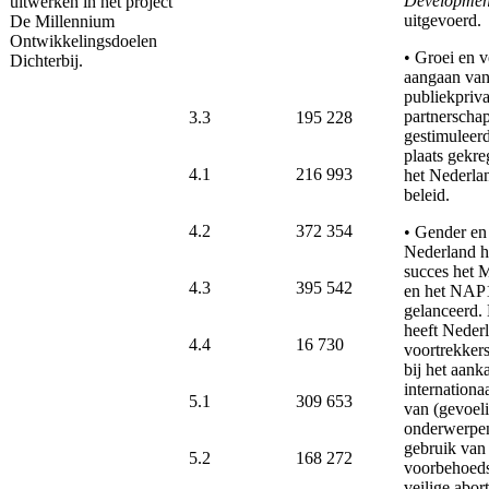
Developmen
uitwerken in het project
uitgevoerd.
De Millennium
Ontwikkelingsdoelen
• Groei en v
Dichterbij.
aangaan va
publiekpriva
partnerschap
3.3
195 228
gestimuleerd
plaats gekr
4.1
216 993
het Nederla
beleid.
4.2
372 354
• Gender e
Nederland h
succes het
4.3
395 542
en het NAP
gelanceerd.
heeft Neder
4.4
16 730
voortrekkers
bij het aank
internationa
5.1
309 653
van (gevoeli
onderwerpen
gebruik van
5.2
168 272
voorbehoed
veilige abort