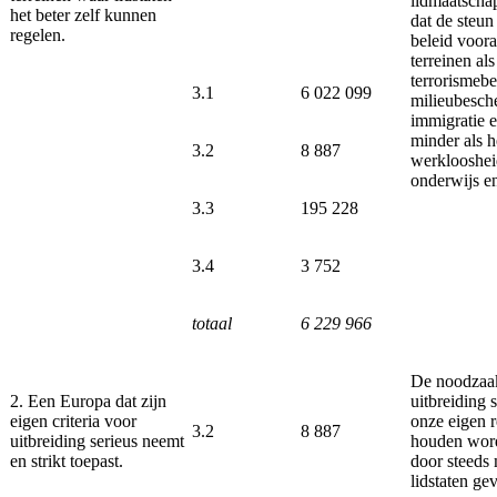
lidmaatschap
het beter zelf kunnen
dat de steu
regelen.
beleid voora
terreinen als
terrorismebe
3.1
6 022 099
milieubesch
immigratie e
minder als h
3.2
8 887
werkloosheid
onderwijs e
3.3
195 228
3.4
3 752
totaal
6 229 966
De noodzaak
2. Een Europa dat zijn
uitbreiding s
eigen criteria voor
onze eigen r
3.2
8 887
uitbreiding serieus neemt
houden word
en strikt toepast.
door steeds
lidstaten ge