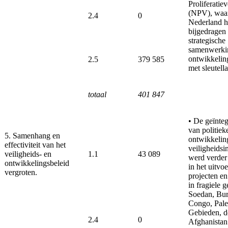
Proliferatie
(NPV), waa
2.4
0
Nederland h
bijgedragen
strategische
samenwerki
ontwikkelin
2.5
379 585
met sleutell
totaal
401 847
• De geïnteg
van politiek
5. Samenhang en
ontwikkelin
effectiviteit van het
veiligheidsi
veiligheids- en
1.1
43 089
werd verder
ontwikkelingsbeleid
in het uitvo
vergroten.
projecten en 
in fragiele 
Soedan, Bur
Congo, Pales
Gebieden, d
2.4
0
Afghanistan