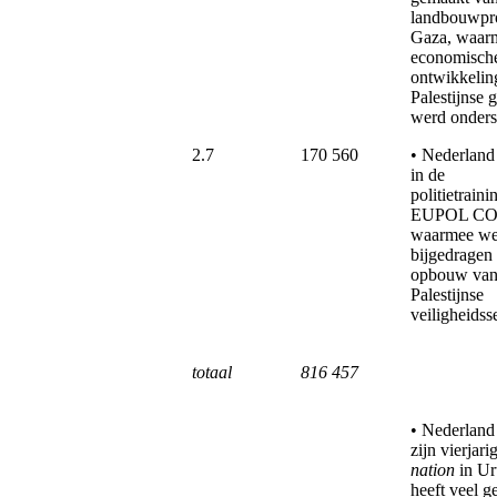
landbouwpro
Gaza, waar
economisch
ontwikkelin
Palestijnse 
werd onders
2.7
170 560
• Nederland 
in de
politietraini
EUPOL CO
waarmee we
bijgedragen
opbouw van
Palestijnse
veiligheidss
totaal
816 457
• Nederland
zijn vierjari
nation
in Ur
heeft veel g