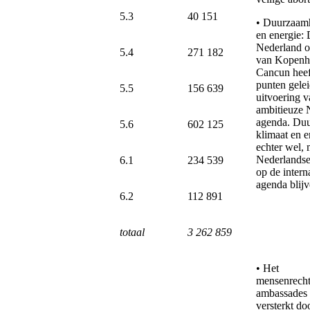
5.3
40 151
• Duurzaamh
en energie: 
Nederland o
5.4
271 182
van Kopenh
Cancun heeft
punten gelei
5.5
156 639
uitvoering v
ambitieuze 
agenda. Du
5.6
602 125
klimaat en e
echter wel,
Nederlandse
6.1
234 539
op de intern
agenda blijv
6.2
112 891
totaal
3 262 859
• Het
mensenrech
ambassades
versterkt do