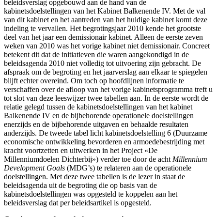
beleidsverslag opgebouwd aan de hand van de
kabinetsdoelstellingen van het Kabinet Balkenende IV. Met de val
van dit kabinet en het aantreden van het huidige kabinet komt deze
indeling te vervallen. Het begrotingsjaar 2010 kende het grootste
deel van het jaar een demissionair kabinet. Alleen de eerste zeven
weken van 2010 was het vorige kabinet niet demissionair. Concreet
betekent dit dat de initiatieven die waren aangekondigd in de
beleidsagenda 2010 niet volledig tot uitvoering zijn gebracht. De
afspraak om de begroting en het jaarverslag aan elkaar te spiegelen
blijft echter overeind. Om toch op hoofdlijnen informatie te
verschaffen over de afloop van het vorige kabinetsprogramma treft u
tot slot van deze leeswijzer twee tabellen aan. In de eerste wordt de
relatie gelegd tussen de kabinetsdoelstellingen van het kabinet
Balkenende IV en de bijbehorende operationele doelstellingen
enerzijds en de bijbehorende uitgaven en behaalde resultaten
anderzijds. De tweede tabel licht kabinetsdoelstelling 6 (Duurzame
economische ontwikkeling bevorderen en armoedebestrijding met
kracht voortzetten en uitwerken in het Project «De
Millenniumdoelen Dichterbij») verder toe door de acht
Millennium
Development Goals
(MDG’s) te relateren aan de operationele
doelstellingen. Met deze twee tabellen is de lezer in staat de
beleidsagenda uit de begroting die op basis van de
kabinetsdoelstellingen was opgesteld te koppelen aan het
beleidsverslag dat per beleidsartikel is opgesteld.