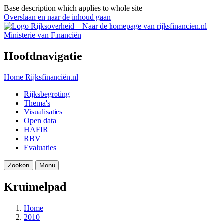
Base description which applies to whole site
Overslaan en naar de inhoud gaan
Ministerie van Financiën
Hoofdnavigatie
Home
Rijksfinanciën.nl
Rijksbegroting
Thema's
Visualisaties
Open data
HAFIR
RBV
Evaluaties
Zoeken
Menu
Kruimelpad
Home
2010