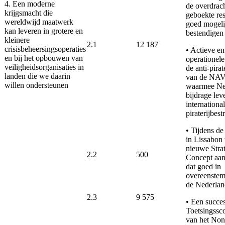
4. Een moderne
de overdrac
krijgsmacht die
geboekte res
wereldwijd maatwerk
goed mogeli
kan leveren in grotere en
bestendigen
kleinere
2.1
12 187
crisisbeheersingsoperaties
• Actieve en
en bij het opbouwen van
operationele
veiligheidsorganisaties in
de anti-pirat
landen die we daarin
van de NAV
willen ondersteunen
waarmee Ne
bijdrage lev
internationa
piraterijbest
• Tijdens 
in Lissabon
nieuwe Stra
2.2
500
Concept aa
dat goed in
overeenstem
de Nederlan
2.3
9 575
• Een succe
Toetsingssco
van het Non