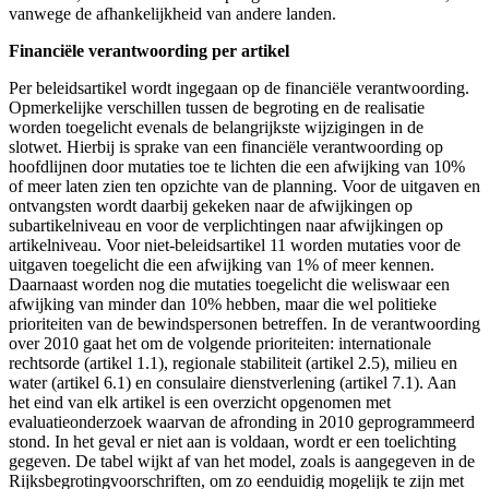
vanwege de afhankelijkheid van andere landen.
Financiële verantwoording per artikel
Per beleidsartikel wordt ingegaan op de financiële verantwoording.
Opmerkelijke verschillen tussen de begroting en de realisatie
worden toegelicht evenals de belangrijkste wijzigingen in de
slotwet. Hierbij is sprake van een financiële verantwoording op
hoofdlijnen door mutaties toe te lichten die een afwijking van 10%
of meer laten zien ten opzichte van de planning. Voor de uitgaven en
ontvangsten wordt daarbij gekeken naar de afwijkingen op
subartikelniveau en voor de verplichtingen naar afwijkingen op
artikelniveau. Voor niet-beleidsartikel 11 worden mutaties voor de
uitgaven toegelicht die een afwijking van 1% of meer kennen.
Daarnaast worden nog die mutaties toegelicht die weliswaar een
afwijking van minder dan 10% hebben, maar die wel politieke
prioriteiten van de bewindspersonen betreffen. In de verantwoording
over 2010 gaat het om de volgende prioriteiten: internationale
rechtsorde (artikel 1.1), regionale stabiliteit (artikel 2.5), milieu en
water (artikel 6.1) en consulaire dienstverlening (artikel 7.1). Aan
het eind van elk artikel is een overzicht opgenomen met
evaluatieonderzoek waarvan de afronding in 2010 geprogrammeerd
stond. In het geval er niet aan is voldaan, wordt er een toelichting
gegeven. De tabel wijkt af van het model, zoals is aangegeven in de
Rijksbegrotingvoorschriften, om zo eenduidig mogelijk te zijn met