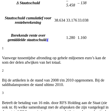
–
Δ Staatsschuld
– 138
5.458
Staatsschuld cumulatief voor
38.634
33.176
33.038
renteberekening
Berekende rente over
1.280
1.160
gemiddelde staatsschuld
4
1
Vanwege tussentijdse afronding op gehele miljoenen euro’s kan de
som der delen afwijken van het totaal.
2
Bij de artikelen is de stand van 2008 t/m 2010 opgenomen. Bij de
saldibalansposten de stand ultimo 2010.
3
Betreft de betaling van 16 mln. door RFS Holding aan de Staat (zie
ook nr. 8) welke samenhangt met de afspraken die zijn vastgelegd in