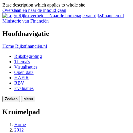
Base description which applies to whole site
Overslaan en naar de inhoud gaan
Ministerie van Financiën
Hoofdnavigatie
Home
Rijksfinanciën.nl
Rijksbegroting
Thema's
Visualisaties
Open data
HAFIR
RBV
Evaluaties
Zoeken
Menu
Kruimelpad
Home
2012