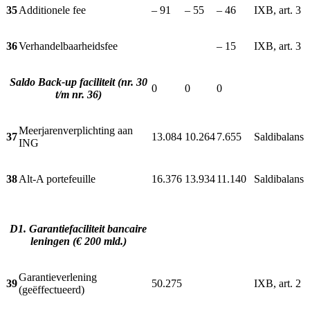
35
Additionele fee
– 91
– 55
– 46
IXB, art. 3
36
Verhandelbaarheidsfee
– 15
IXB, art. 3
Saldo Back-up faciliteit (nr. 30
0
0
0
t/m nr. 36)
Meerjarenverplichting aan
37
13.084
10.264
7.655
Saldibalans
ING
38
Alt-A portefeuille
16.376
13.934
11.140
Saldibalans
D1. Garantiefaciliteit bancaire
leningen (€ 200 mld.)
Garantieverlening
39
50.275
IXB, art. 2
(geëffectueerd)