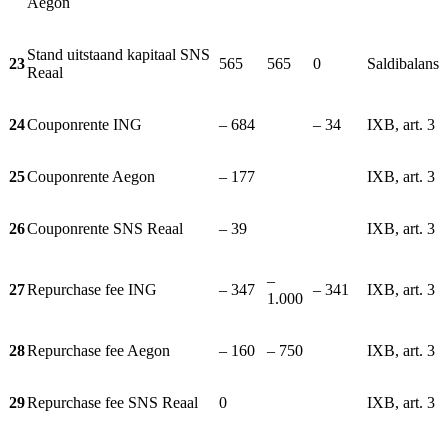
Aegon
Stand uitstaand kapitaal SNS
23
565
565
0
Saldibalans
Reaal
24
Couponrente ING
– 684
– 34
IXB, art. 3
25
Couponrente Aegon
– 177
IXB, art. 3
26
Couponrente SNS Reaal
– 39
IXB, art. 3
–
27
Repurchase fee ING
– 347
– 341
IXB, art. 3
1.000
28
Repurchase fee Aegon
– 160
– 750
IXB, art. 3
29
Repurchase fee SNS Reaal
0
IXB, art. 3