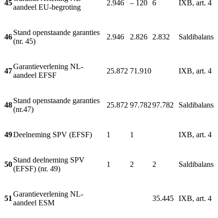
45
2.946
– 120
6
IXB, art. 4
aandeel EU-begroting
Stand openstaande garanties
46
2.946
2.826
2.832
Saldibalans
(nr. 45)
Garantieverlening NL-
47
25.872
71.910
IXB, art. 4
aandeel EFSF
Stand openstaande garanties
48
25.872
97.782
97.782
Saldibalans
(nr.47)
49
Deelneming SPV (EFSF)
1
1
IXB, art. 4
Stand deelneming SPV
50
1
2
2
Saldibalans
(EFSF) (nr. 49)
Garantieverlening NL-
51
35.445
IXB, art. 4
aandeel ESM