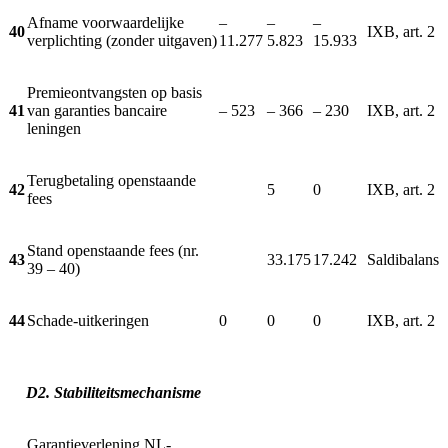
Afname voorwaardelijke
–
–
–
40
IXB, art. 2
verplichting (zonder uitgaven)
11.277
5.823
15.933
Premieontvangsten op basis
41
van garanties bancaire
– 523
– 366
– 230
IXB, art. 2
leningen
Terugbetaling openstaande
42
5
0
IXB, art. 2
fees
Stand openstaande fees (nr.
43
33.175
17.242
Saldibalans
39 – 40)
44
Schade-uitkeringen
0
0
0
IXB, art. 2
D2. Stabiliteitsmechanisme
Garantieverlening NL-