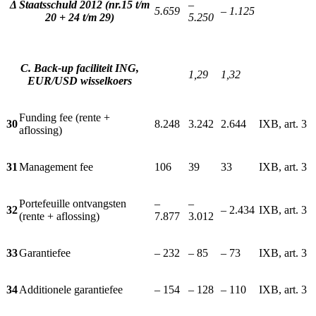
Δ Staatsschuld 2012 (nr.15 t/m
–
5.659
– 1.125
20 + 24 t/m 29)
5.250
C. Back-up faciliteit ING,
1,29
1,32
EUR/USD wisselkoers
Funding fee (rente +
30
8.248
3.242
2.644
IXB, art. 3
aflossing)
31
Management fee
106
39
33
IXB, art. 3
Portefeuille ontvangsten
–
–
32
– 2.434
IXB, art. 3
(rente + aflossing)
7.877
3.012
33
Garantiefee
– 232
– 85
– 73
IXB, art. 3
34
Additionele garantiefee
– 154
– 128
– 110
IXB, art. 3