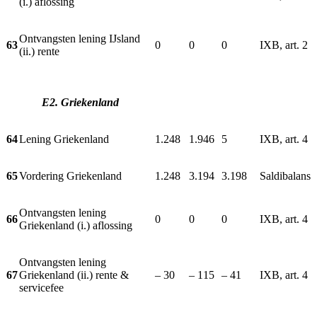
(i.) aflossing
Ontvangsten lening IJsland
63
0
0
0
IXB, art. 2
(ii.) rente
E2. Griekenland
64
Lening Griekenland
1.248
1.946
5
IXB, art. 4
65
Vordering Griekenland
1.248
3.194
3.198
Saldibalans
Ontvangsten lening
66
0
0
0
IXB, art. 4
Griekenland (i.) aflossing
Ontvangsten lening
67
Griekenland (ii.) rente &
– 30
– 115
– 41
IXB, art. 4
servicefee