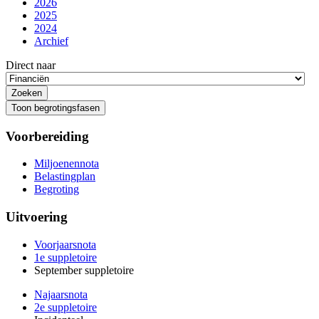
2026
2025
2024
Archief
Direct naar
Toon begrotingsfasen
Voorbereiding
Miljoenennota
Belastingplan
Begroting
Uitvoering
Voorjaarsnota
1e suppletoire
September suppletoire
Najaarsnota
2e suppletoire