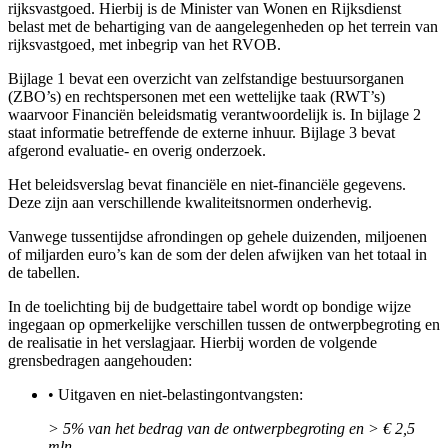
rijksvastgoed. Hierbij is de Minister van Wonen en Rijksdienst
belast met de behartiging van de aangelegenheden op het terrein van
rijksvastgoed, met inbegrip van het RVOB.
Bijlage 1 bevat een overzicht van zelfstandige bestuursorganen
(ZBO’s) en rechtspersonen met een wettelijke taak (RWT’s)
waarvoor Financiën beleidsmatig verantwoordelijk is. In bijlage 2
staat informatie betreffende de externe inhuur. Bijlage 3 bevat
afgerond evaluatie- en overig onderzoek.
Het beleidsverslag bevat financiële en niet-financiële gegevens.
Deze zijn aan verschillende kwaliteitsnormen onderhevig.
Vanwege tussentijdse afrondingen op gehele duizenden, miljoenen
of miljarden euro’s kan de som der delen afwijken van het totaal in
de tabellen.
In de toelichting bij de budgettaire tabel wordt op bondige wijze
ingegaan op opmerkelijke verschillen tussen de ontwerpbegroting en
de realisatie in het verslagjaar. Hierbij worden de volgende
grensbedragen aangehouden:
•
Uitgaven en niet-belastingontvangsten:
> 5% van het bedrag van de ontwerpbegroting en > € 2,5
mln.