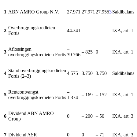
1
ABN AMRO Group N.V.
27.971
27.971
27.955
3
Saldibalans
Overbruggingskredieten
2
44.341
IXA, art. 1
Fortis
Aflossingen
–
3
– 825
0
IXA, art. 1
overbruggingskredieten Fortis
39.766
Stand overbruggingskredieten
4
4.575
3.750
3.750
Saldibalans
Fortis (2–3)
Renteontvangst
–
5
– 169
– 152
IXA, art. 1
overbruggingskredieten Fortis
1.374
Dividend ABN AMRO
6
0
– 200
– 50
IXA, art. 3
Group
7
Dividend ASR
0
0
– 71
IXA, art. 3