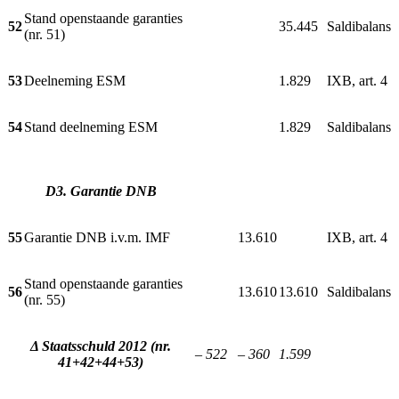
Stand openstaande garanties
52
35.445
Saldibalans
(nr. 51)
53
Deelneming ESM
1.829
IXB, art. 4
54
Stand deelneming ESM
1.829
Saldibalans
D3. Garantie DNB
55
Garantie DNB i.v.m. IMF
13.610
IXB, art. 4
Stand openstaande garanties
56
13.610
13.610
Saldibalans
(nr. 55)
Δ Staatsschuld 2012 (nr.
– 522
– 360
1.599
41+42+44+53)