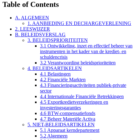
Table of Contents
A. ALGEMEEN
1. AANBIEDING EN DECHARGEVERLENING
2. LEESWIJZER
B. BELEIDSVERSLAG
3. BELEIDSPRIORITEITEN
3.1 Ontwikkeling, inzet en effectief beheer van
instrumenten in het kader van de krediet- en
schuldencrisis
3.2 Verantwoording beleidsprioriteiten
4. BELEIDSARTIKELEN
4.1 Belastingen
4.2 Financiële Markten
4.3 Financieringsactiviteiten publiek-private
sector
4.4 Internationale Financiële Betrekkingen
4.5 Exportkredietverzekeringen en
investeringsgaranties
4.6 BTW-compensatiefonds
4.7 Beheer Materiële Activa
5. NIET-BELEIDSARTIKELEN
5.1 Apparaat kerndepartement
5.2 Algemeen