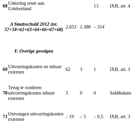
Uitkering rente aan
68
13
IXB, art. 4
Griekenland
Δ Staatsschuld 2012 (nr.
2.653
1.388
– 314
57+58+62+63+64+66+67+68)
F. Overige gevolgen
Uitvoeringskosten en inhuur
69
62
3
1
IXB, art. 3
externen
Terug te vorderen
70
uitvoeringskosten inhuur
3
0
0
Saldibalans
externen
Ontvangen uitvoeringskosten
71
– 19
– 5
– 0,5
IXB, art. 3
externen