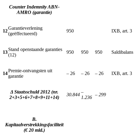
Counter Indemnity ABN-
AMRO (garantie)
Garantieverlening
12
950
IXB, art. 3
(geëffectueerd)
Stand openstaande garanties
13
950
950
950
Saldibalans
(12)
Premie-ontvangsten uit
14
– 26
– 26
– 26
IXB, art. 3
garantie
Δ Staatsschuld 2012 (nr.
–
30.844
– 299
2+3+5+6+7+8+9+11+14)
1.236
B.
Kapitaalverstrekkingsfaciliteit
(€ 20 mld.)