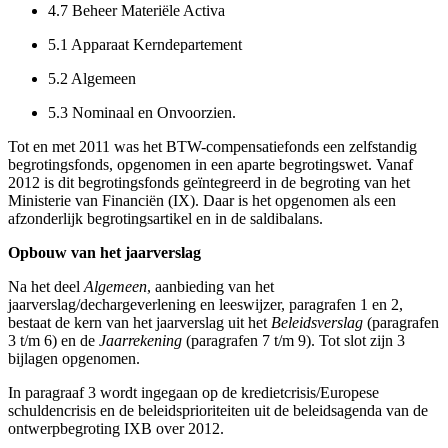
4.7
Beheer Materiële Activa
5.1
Apparaat Kerndepartement
5.2
Algemeen
5.3
Nominaal en Onvoorzien.
Tot en met 2011 was het BTW-compensatiefonds een zelfstandig
begrotingsfonds, opgenomen in een aparte begrotingswet. Vanaf
2012 is dit begrotingsfonds geïntegreerd in de begroting van het
Ministerie van Financiën (IX). Daar is het opgenomen als een
afzonderlijk begrotingsartikel en in de saldibalans.
Opbouw van het jaarverslag
Na het deel
Algemeen
, aanbieding van het
jaarverslag/dechargeverlening en leeswijzer, paragrafen 1 en 2,
bestaat de kern van het jaarverslag uit het
Beleidsverslag
(paragrafen
3 t/m 6) en de
Jaarrekening
(paragrafen 7 t/m 9). Tot slot zijn 3
bijlagen opgenomen.
In paragraaf 3 wordt ingegaan op de kredietcrisis/Europese
schuldencrisis en de beleidsprioriteiten uit de beleidsagenda van de
ontwerpbegroting IXB over 2012.