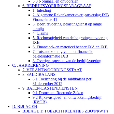
5.3 Nominaal en onvoorzien
6. BEDRIJFSVOERINGSPARAGRAAF
1. Inleiding
2. Algemene Rekenkamer over jaarverslag IXB
Financiën 2011
3. Bedrijfsvoering Belastingdienst op lange
termijn
4. Claims
5. Rechtmatigheid van de begrotingsuitvoering
IXB
6. Financieel- en materieel beheer IXA en IXB
7. Totstandkoming van niet-financiële
beleidsinformatie IXB
8. Overige aspecten van de bedrijfsvoering
C. JAARREKENING
7. VERANTWOORDINGSSTAAT
8. SALDIBALANS
8.1 Toelichting bij de saldibalans per
31 december 2012
9. BATEN-LASTENDIENSTEN
9.1 Domeinen Roerende Zaken
9.2 Rijksvastgoed- en ontwikkelingsbedrijf
(RVOB)
D. BIJLAGEN
BIJLAGE 1: TOEZICHTRELATIES ZBO’s/RWT’s