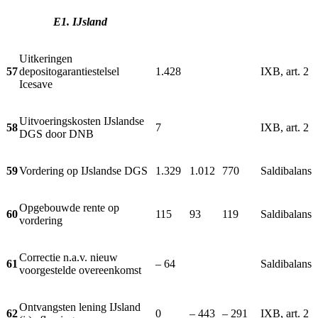
E1. IJsland
Uitkeringen
57
depositogarantiestelsel
1.428
IXB, art. 2
Icesave
Uitvoeringskosten IJslandse
58
7
IXB, art. 2
DGS door DNB
59
Vordering op IJslandse DGS
1.329
1.012
770
Saldibalans
Opgebouwde rente op
60
115
93
119
Saldibalans
vordering
Correctie n.a.v. nieuw
61
– 64
Saldibalans
voorgestelde overeenkomst
Ontvangsten lening IJsland
62
0
– 443
– 291
IXB, art. 2