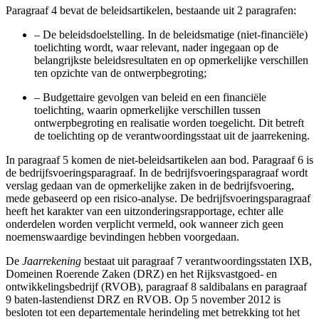
Paragraaf 4 bevat de beleidsartikelen, bestaande uit 2 paragrafen:
–
De beleidsdoelstelling. In de beleidsmatige (niet-financiële)
toelichting wordt, waar relevant, nader ingegaan op de
belangrijkste beleidsresultaten en op opmerkelijke verschillen
ten opzichte van de ontwerpbegroting;
–
Budgettaire gevolgen van beleid en een financiële
toelichting, waarin opmerkelijke verschillen tussen
ontwerpbegroting en realisatie worden toegelicht. Dit betreft
de toelichting op de verantwoordingsstaat uit de jaarrekening.
In paragraaf 5 komen de niet-beleidsartikelen aan bod. Paragraaf 6 is
de bedrijfsvoeringsparagraaf. In de bedrijfsvoeringsparagraaf wordt
verslag gedaan van de opmerkelijke zaken in de bedrijfsvoering,
mede gebaseerd op een risico-analyse. De bedrijfsvoeringsparagraaf
heeft het karakter van een uitzonderingsrapportage, echter alle
onderdelen worden verplicht vermeld, ook wanneer zich geen
noemenswaardige bevindingen hebben voorgedaan.
De
Jaarrekening
bestaat uit paragraaf 7 verantwoordingsstaten IXB,
Domeinen Roerende Zaken (DRZ) en het Rijksvastgoed- en
ontwikkelingsbedrijf (RVOB), paragraaf 8 saldibalans en paragraaf
9 baten-lastendienst DRZ en RVOB. Op 5 november 2012 is
besloten tot een departementale herindeling met betrekking tot het