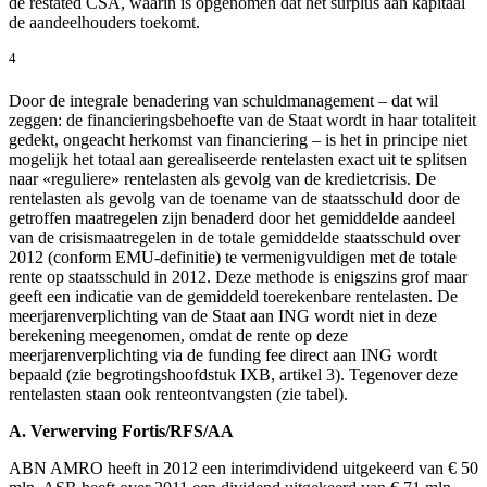
de restated CSA, waarin is opgenomen dat het surplus aan kapitaal
de aandeelhouders toekomt.
4
Door de integrale benadering van schuldmanagement – dat wil
zeggen: de financieringsbehoefte van de Staat wordt in haar totaliteit
gedekt, ongeacht herkomst van financiering – is het in principe niet
mogelijk het totaal aan gerealiseerde rentelasten exact uit te splitsen
naar «reguliere» rentelasten als gevolg van de kredietcrisis. De
rentelasten als gevolg van de toename van de staatsschuld door de
getroffen maatregelen zijn benaderd door het gemiddelde aandeel
van de crisismaatregelen in de totale gemiddelde staatsschuld over
2012 (conform EMU-definitie) te vermenigvuldigen met de totale
rente op staatsschuld in 2012. Deze methode is enigszins grof maar
geeft een indicatie van de gemiddeld toerekenbare rentelasten. De
meerjarenverplichting van de Staat aan ING wordt niet in deze
berekening meegenomen, omdat de rente op deze
meerjarenverplichting via de funding fee direct aan ING wordt
bepaald (zie begrotingshoofdstuk IXB, artikel 3). Tegenover deze
rentelasten staan ook renteontvangsten (zie tabel).
A. Verwerving Fortis/RFS/AA
ABN AMRO heeft in 2012 een interimdividend uitgekeerd van € 50