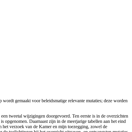
rop wordt gemaakt voor beleidsmatige relevante mutaties; deze worden
ng een tweetal wijzigingen doorgevoerd. Ten eerste is in de overzichten
 is opgenomen. Daarnaast zijn in de meerjarige tabellen aan het eind
form het verzoek van de Kamer en mijn toezegging, zowel de
de toelichtingen bij het overzicht uitgaven- en ontvangsten mutaties