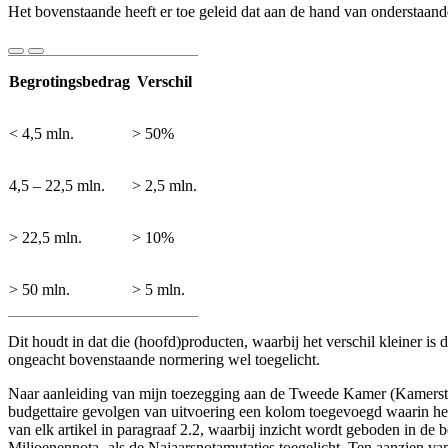
Het bovenstaande heeft er toe geleid dat aan de hand van onderstaande
Begrotingsbedrag
Verschil
< 4,5 mln.
> 50%
4,5 – 22,5 mln.
> 2,5 mln.
> 22,5 mln.
> 10%
> 50 mln.
> 5 mln.
Dit houdt in dat die (hoofd)producten, waarbij het verschil kleiner 
ongeacht bovenstaande normering wel toegelicht.
Naar aanleiding van mijn toezegging aan de Tweede Kamer (Kamerst
budgettaire gevolgen van uitvoering een kolom toegevoegd waarin het t
van elk artikel in paragraaf 2.2, waarbij inzicht wordt geboden in de
Miljoenennota- als de Najaarsnotamutaties toegelicht. Ten aanzien va