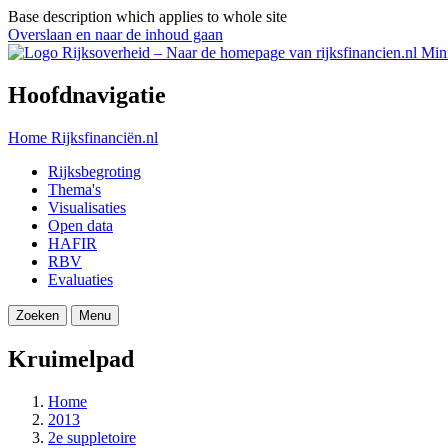
Base description which applies to whole site
Overslaan en naar de inhoud gaan
Mini
Hoofdnavigatie
Home
Rijksfinanciën.nl
Rijksbegroting
Thema's
Visualisaties
Open data
HAFIR
RBV
Evaluaties
Zoeken
Menu
Kruimelpad
Home
2013
2e suppletoire