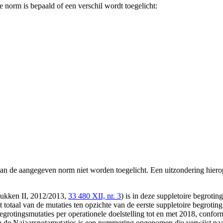
 norm is bepaald of een verschil wordt toegelicht:
is dan de aangegeven norm niet worden toegelicht. Een uitzondering hie
ukken II, 2012/2013,
33 480 XII, nr. 3
) is in deze suppletoire begroti
otaal van de mutaties ten opzichte van de eerste suppletoire begroting
 begrotingsmutaties per operationele doelstelling tot en met 2018, con
n de Najaarsnotamutaties is een nummering opgenomen die verwijst naar 