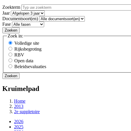
Zoekterm
Jaar
Documentsoort(en)
Fase
Zoek in:
Volledige site
Rijksbegroting
RBV
Open data
Beleidsevaluaties
Kruimelpad
Home
2013
2e suppletoire
2026
2025