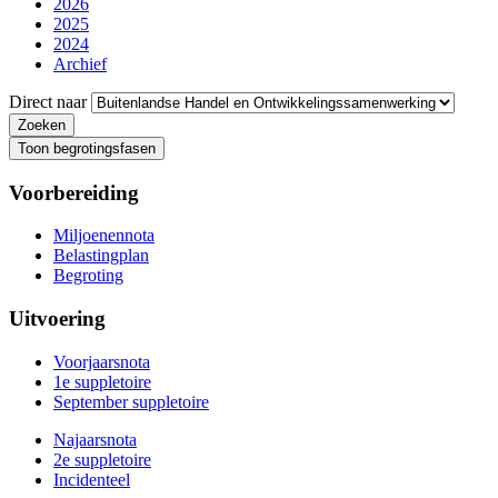
2026
2025
2024
Archief
Direct naar
Toon begrotingsfasen
Voorbereiding
Miljoenennota
Belastingplan
Begroting
Uitvoering
Voorjaarsnota
1e suppletoire
September suppletoire
Najaarsnota
2e suppletoire
Incidenteel