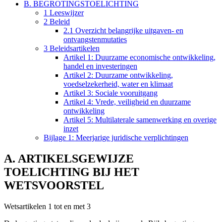
B. BEGROTINGSTOELICHTING
1 Leeswijzer
2 Beleid
2.1 Overzicht belangrijke uitgaven- en
ontvangstenmutaties
3 Beleidsartikelen
Artikel 1: Duurzame economische ontwikkeling,
handel en investeringen
Artikel 2: Duurzame ontwikkeling,
voedselzekerheid, water en klimaat
Artikel 3: Sociale vooruitgang
Artikel 4: Vrede, veiligheid en duurzame
ontwikkeling
Artikel 5: Multilaterale samenwerking en overige
inzet
Bijlage 1: Meerjarige juridische verplichtingen
A. ARTIKELSGEWIJZE
TOELICHTING BIJ HET
WETSVOORSTEL
Wetsartikelen 1 tot en met 3