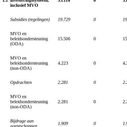
1.1
investeringssysteem,
35.114
0
35
inclusief MVO
Subsidies (regelingen)
19.729
0
19
MVO en
beleidsondersteuning
15.506
0
15
(ODA)
MVO en
beleidsondersteuning
4.223
0
4.
(non-ODA)
Opdrachten
2.281
0
2.
MVO en
beleidsondersteuning
2.281
0
2.
(non-ODA)
Bijdrage aan
1.909
0
1.
agentschappen