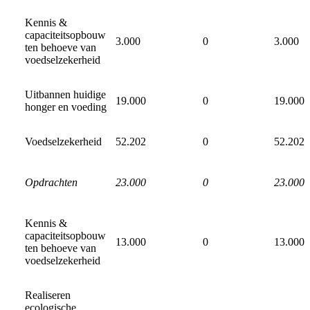
Kennis &
capaciteitsopbouw
3.000
0
3.000
ten behoeve van
voedselzekerheid
Uitbannen huidige
19.000
0
19.000
honger en voeding
Voedselzekerheid
52.202
0
52.202
Opdrachten
23.000
0
23.000
Kennis &
capaciteitsopbouw
13.000
0
13.000
ten behoeve van
voedselzekerheid
Realiseren
ecologische