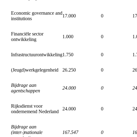
Economic governance and
17.000
0
17
institutions
Financiële sector
1.000
0
1.
ontwikkeling
Infrastructuurontwikkeling
1.750
0
1.
(Jeugd)werkgelegenheid
26.250
0
26
Bijdrage aan
24.000
0
24
agentschappen
Rijksdienst voor
24.000
0
24
ondernemend Nederland
Bijdrage aan
(inter-)nationale
167.547
0
16