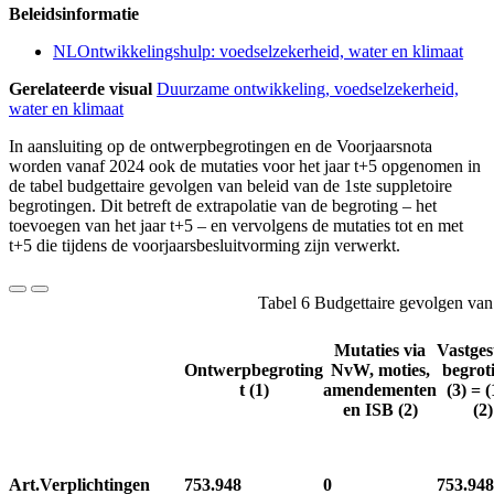
Beleidsinformatie
NLOntwikkelingshulp: voedselzekerheid, water en klimaat
Gerelateerde visual
Duurzame ontwikkeling, voedselzekerheid,
water en klimaat
In aansluiting op de ontwerpbegrotingen en de Voorjaarsnota
worden vanaf 2024 ook de mutaties voor het jaar t+5 opgenomen in
de tabel budgettaire gevolgen van beleid van de 1ste suppletoire
begrotingen. Dit betreft de extrapolatie van de begroting – het
toevoegen van het jaar t+5 – en vervolgens de mutaties tot en met
t+5 die tijdens de voorjaarsbesluitvorming zijn verwerkt.
Tabel 6 Budgettaire gevolgen van 
Mutaties via
Vastges
Ontwerpbegroting
NvW, moties,
begroti
t (1)
amendementen
(3) = (
en ISB (2)
(2)
Art.
Verplichtingen
753.948
0
753.948