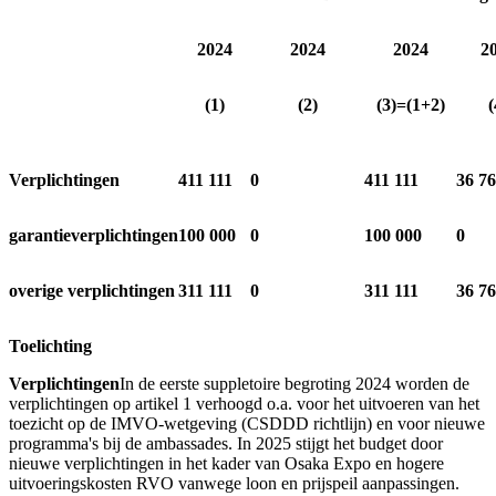
2024
2024
2024
2
(1)
(2)
(3)=(1+2)
(
Verplichtingen
411 111
0
411 111
36 7
garantieverplichtingen
100 000
0
100 000
0
overige verplichtingen
311 111
0
311 111
36 7
Toelichting
Verplichtingen
In de eerste suppletoire begroting 2024 worden de
verplichtingen op artikel 1 verhoogd o.a. voor het uitvoeren van het
toezicht op de IMVO-wetgeving (CSDDD richtlijn) en voor nieuwe
programma's bij de ambassades. In 2025 stijgt het budget door
nieuwe verplichtingen in het kader van Osaka Expo en hogere
uitvoeringskosten RVO vanwege loon en prijspeil aanpassingen.