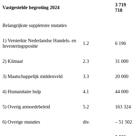
3 719
Vastgestelde begroting 2024
718
Belangrijkste suppletoire mutaties
1) Versterkte Nederlandse Handels- en
1.2
6 196
Investeringspositie
2) Klimaat
2.3
31 000
3) Maatschappelijk middenveld
3.3
20 000
4) Humanitaire hulp
4.1
44 000
5) Overig armoedebeleid
5.2
163 324
6) Overige mutaties
div.
‒ 51 502