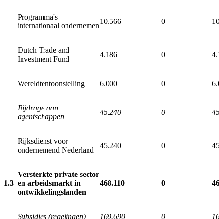
Programma's
10.566
0
10
internationaal ondernemen
Dutch Trade and
4.186
0
4.
Investment Fund
Wereldtentoonstelling
6.000
0
6.
Bijdrage aan
45.240
0
45
agentschappen
Rijksdienst voor
45.240
0
45
ondernemend Nederland
Versterkte private sector
1.3
en arbeidsmarkt in
468.110
0
46
ontwikkelingslanden
Subsidies (regelingen)
169.690
0
16