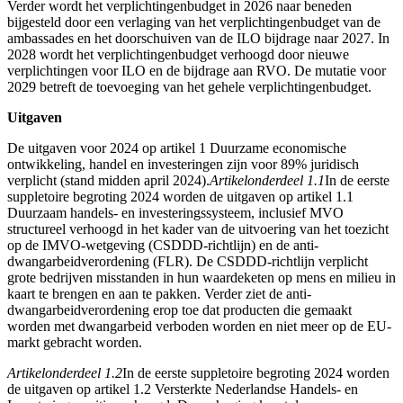
Verder wordt het verplichtingenbudget in 2026 naar beneden
bijgesteld door een verlaging van het verplichtingenbudget van de
ambassades en het doorschuiven van de ILO bijdrage naar 2027. In
2028 wordt het verplichtingenbudget verhoogd door nieuwe
verplichtingen voor ILO en de bijdrage aan RVO. De mutatie voor
2029 betreft de toevoeging van het gehele verplichtingenbudget.
Uitgaven
De uitgaven voor 2024 op artikel 1 Duurzame economische
ontwikkeling, handel en investeringen zijn voor 89% juridisch
verplicht (stand midden april 2024).
Artikelonderdeel 1.1
In de eerste
suppletoire begroting 2024 worden de uitgaven op artikel 1.1
Duurzaam handels- en investeringssysteem, inclusief MVO
structureel verhoogd in het kader van de uitvoering van het toezicht
op de IMVO-wetgeving (CSDDD-richtlijn) en de anti-
dwangarbeidverordening (FLR). De CSDDD-richtlijn verplicht
grote bedrijven misstanden in hun waardeketen op mens en milieu in
kaart te brengen en aan te pakken. Verder ziet de anti-
dwangarbeidverordening erop toe dat producten die gemaakt
worden met dwangarbeid verboden worden en niet meer op de EU-
markt gebracht worden.
Artikelonderdeel 1.2
In de eerste suppletoire begroting 2024 worden
de uitgaven op artikel 1.2 Versterkte Nederlandse Handels- en