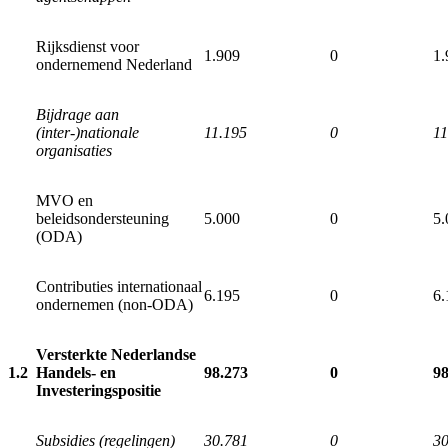
Rijksdienst voor
1.909
0
1.
ondernemend Nederland
Bijdrage aan
(inter-)nationale
11.195
0
11
organisaties
MVO en
beleidsondersteuning
5.000
0
5.
(ODA)
Contributies internationaal
6.195
0
6.
ondernemen (non-ODA)
Versterkte Nederlandse
1.2
Handels- en
98.273
0
98
Investeringspositie
Subsidies (regelingen)
30.781
0
30