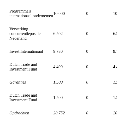
Programma's
10.000
0
10
internationaal ondernemen
Versterking
concurrentiepositie
6.502
0
6.
Nederland
Invest Internationaal
9.780
0
9.
Dutch Trade and
4.499
0
4.
Investment Fund
Garanties
1.500
0
1.
Dutch Trade and
1.500
0
1.
Investment Fund
Opdrachten
20.752
0
20