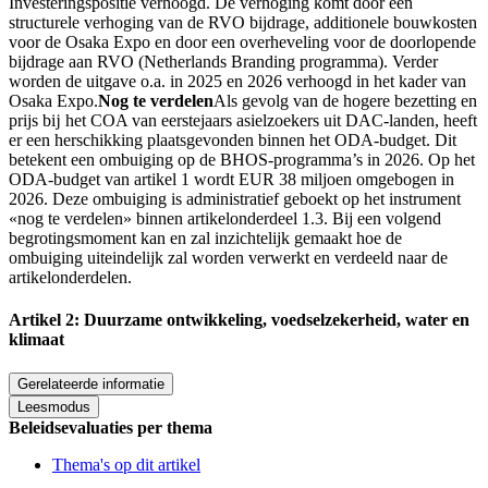
Investeringspositie verhoogd. De verhoging komt door een
structurele verhoging van de RVO bijdrage, additionele bouwkosten
voor de Osaka Expo en door een overheveling voor de doorlopende
bijdrage aan RVO (Netherlands Branding programma). Verder
worden de uitgave o.a. in 2025 en 2026 verhoogd in het kader van
Osaka Expo.
Nog te verdelen
Als gevolg van de hogere bezetting en
prijs bĳ het COA van eerstejaars asielzoekers uit DAC-landen, heeft
er een herschikking plaatsgevonden binnen het ODA-budget. Dit
betekent een ombuiging op de BHOS-programma’s in 2026. Op het
ODA-budget van artikel 1 wordt EUR 38 miljoen omgebogen in
2026. Deze ombuiging is administratief geboekt op het instrument
«nog te verdelen» binnen artikelonderdeel 1.3. Bij een volgend
begrotingsmoment kan en zal inzichtelijk gemaakt hoe de
ombuiging uiteindelijk zal worden verwerkt en verdeeld naar de
artikelonderdelen.
Artikel 2: Duurzame ontwikkeling, voedselzekerheid, water en
klimaat
Gerelateerde informatie
Leesmodus
Beleidsevaluaties per thema
Thema's op dit artikel