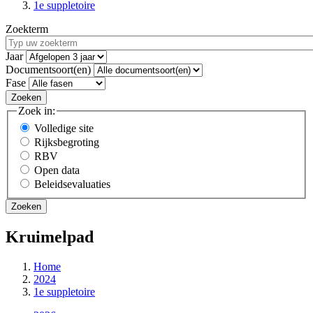
1e suppletoire
Zoekterm
Jaar
Documentsoort(en)
Fase
Zoek in:
Volledige site
Rijksbegroting
RBV
Open data
Beleidsevaluaties
Kruimelpad
Home
2024
1e suppletoire