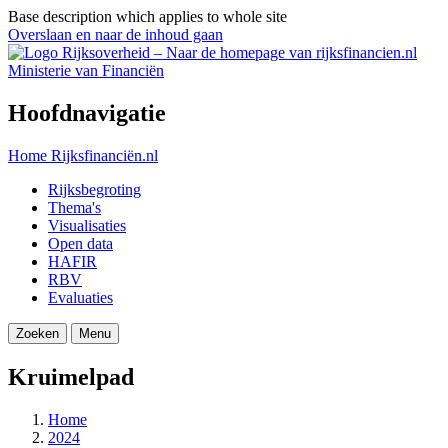
Base description which applies to whole site
Overslaan en naar de inhoud gaan
Ministerie van Financiën
Hoofdnavigatie
Home
Rijksfinanciën.nl
Rijksbegroting
Thema's
Visualisaties
Open data
HAFIR
RBV
Evaluaties
Zoeken
Menu
Kruimelpad
Home
2024