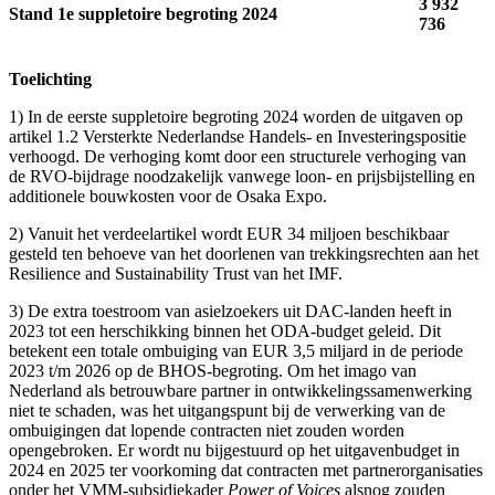
3 932
Stand 1e suppletoire begroting 2024
736
Toelichting
1) In de eerste suppletoire begroting 2024 worden de uitgaven op
artikel 1.2 Versterkte Nederlandse Handels- en Investeringspositie
verhoogd. De verhoging komt door een structurele verhoging van
de RVO-bijdrage noodzakelijk vanwege loon- en prijsbijstelling en
additionele bouwkosten voor de Osaka Expo.
2) Vanuit het verdeelartikel wordt EUR 34 miljoen beschikbaar
gesteld ten behoeve van het doorlenen van trekkingsrechten aan het
Resilience and Sustainability Trust van het IMF.
3) De extra toestroom van asielzoekers uit DAC-landen heeft in
2023 tot een herschikking binnen het ODA-budget geleid. Dit
betekent een totale ombuiging van EUR 3,5 miljard in de periode
2023 t/m 2026 op de BHOS-begroting. Om het imago van
Nederland als betrouwbare partner in ontwikkelingssamenwerking
niet te schaden, was het uitgangspunt bij de verwerking van de
ombuigingen dat lopende contracten niet zouden worden
opengebroken. Er wordt nu bijgestuurd op het uitgavenbudget in
2024 en 2025 ter voorkoming dat contracten met partnerorganisaties
onder het VMM-subsidiekader
Power of Voices
alsnog zouden