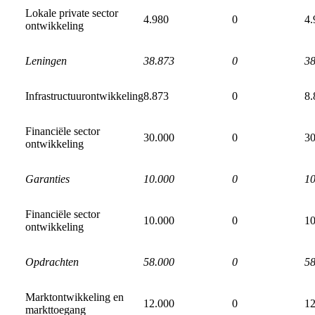
Lokale private sector
4.980
0
4.
ontwikkeling
Leningen
38.873
0
38
Infrastructuurontwikkeling
8.873
0
8.
Financiële sector
30.000
0
30
ontwikkeling
Garanties
10.000
0
10
Financiële sector
10.000
0
10
ontwikkeling
Opdrachten
58.000
0
58
Marktontwikkeling en
12.000
0
12
markttoegang