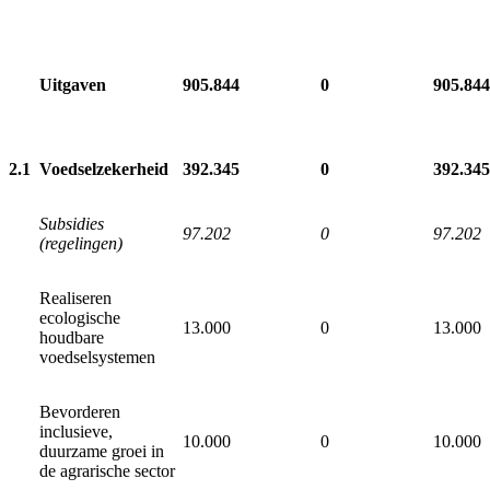
Uitgaven
905.844
0
905.844
2.1
Voedselzekerheid
392.345
0
392.345
Subsidies
97.202
0
97.202
(regelingen)
Realiseren
ecologische
13.000
0
13.000
houdbare
voedselsystemen
Bevorderen
inclusieve,
10.000
0
10.000
duurzame groei in
de agrarische sector