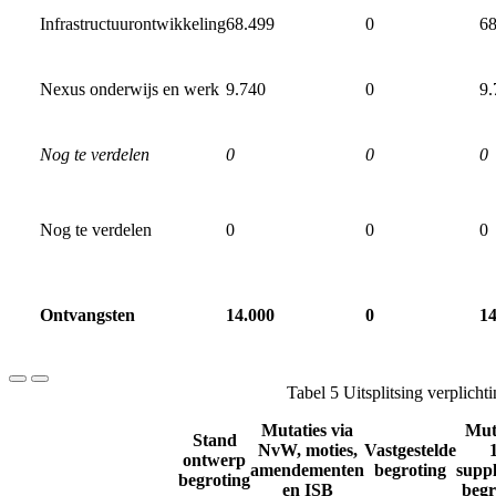
Infrastructuurontwikkeling
68.499
0
68
Nexus onderwijs en werk
9.740
0
9.
Nog te verdelen
0
0
0
Nog te verdelen
0
0
0
Ontvangsten
14.000
0
14
Tabel 5 Uitsplitsing verplicht
Mutaties via
Mut
Stand
NvW, moties,
Vastgestelde
ontwerp
amendementen
begroting
suppl
begroting
en ISB
begr