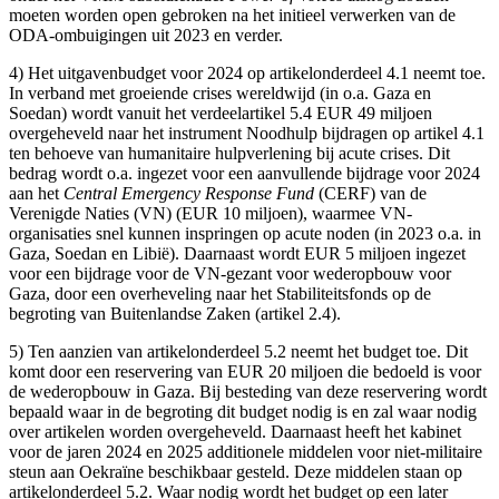
moeten worden open gebroken na het initieel verwerken van de
ODA-ombuigingen uit 2023 en verder.
4) Het uitgavenbudget voor 2024 op artikelonderdeel 4.1 neemt toe.
In verband met groeiende crises wereldwijd (in o.a. Gaza en
Soedan) wordt vanuit het verdeelartikel 5.4 EUR 49 miljoen
overgeheveld naar het instrument Noodhulp bijdragen op artikel 4.1
ten behoeve van humanitaire hulpverlening bij acute crises. Dit
bedrag wordt o.a. ingezet voor een aanvullende bijdrage voor 2024
aan het
Central Emergency Response Fund
(CERF) van de
Verenigde Naties (VN) (EUR 10 miljoen), waarmee VN-
organisaties snel kunnen inspringen op acute noden (in 2023 o.a. in
Gaza, Soedan en Libië). Daarnaast wordt EUR 5 miljoen ingezet
voor een bijdrage voor de VN-gezant voor wederopbouw voor
Gaza, door een overheveling naar het Stabiliteitsfonds op de
begroting van Buitenlandse Zaken (artikel 2.4).
5) Ten aanzien van artikelonderdeel 5.2 neemt het budget toe. Dit
komt door een reservering van EUR 20 miljoen die bedoeld is voor
de wederopbouw in Gaza. Bij besteding van deze reservering wordt
bepaald waar in de begroting dit budget nodig is en zal waar nodig
over artikelen worden overgeheveld. Daarnaast heeft het kabinet
voor de jaren 2024 en 2025 additionele middelen voor niet-militaire
steun aan Oekraïne beschikbaar gesteld. Deze middelen staan op
artikelonderdeel 5.2. Waar nodig wordt het budget op een later