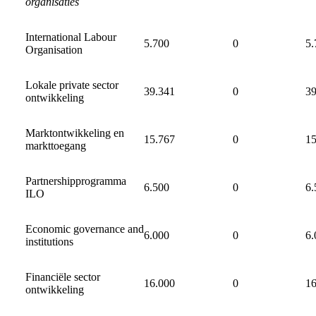
organisaties
International Labour
5.700
0
5.
Organisation
Lokale private sector
39.341
0
39
ontwikkeling
Marktontwikkeling en
15.767
0
15
markttoegang
Partnershipprogramma
6.500
0
6.
ILO
Economic governance and
6.000
0
6.
institutions
Financiële sector
16.000
0
16
ontwikkeling