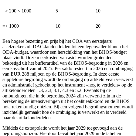
=> 200 < 1000
5
10
=> 1000
10
20
Een hogere bezetting en prijs bij het COA van eerstejaars
asielzoekers uit DAC-landen leiden tot een tegenvaller binnen het
ODA-budget, waardoor een herschikking van het BHOS-budget
plaatsvindt. Deze meerkosten van asiel worden grotendeels
bekostigd uit het bufferartikel van de BHOS-begroting in 2026 en
een kasschuif vanuit 2025. Per saldo resteert in 2026 een ombuiging
van EUR 288 miljoen op de BHOS-begroting. In deze eerste
suppletoire begroting wordt de ombuiging op artikelniveau verwerkt
en administratief geboekt op het instrument «nog te verdelen» op de
artikelonderdelen 1.3, 2.3, 3.1, 4.3 en 5.2. Evenals bij de
ombuigingen die in de begroting 2024 zijn verwerkt zijn in de
berekening de intensiveringen uit het coalitieakkoord en de BHOS-
nota rekenkundig ontzien. Bij een volgend begrotingsmoment wordt
inzichtelijk gemaakt hoe de ombuiging is verwerkt en is verdeeld
naar de artikelonderdelen.
Middels de extrapolatie wordt het jaar 2029 toegevoegd aan de
begrotingshorizon. Hierdoor bevat het jaar 2029 in de tabellen