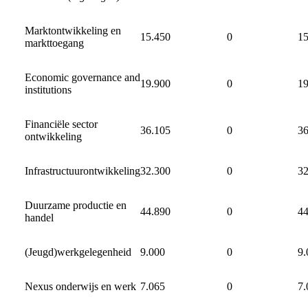
Marktontwikkeling en
15.450
0
15
markttoegang
Economic governance and
19.900
0
19
institutions
Financiële sector
36.105
0
36
ontwikkeling
Infrastructuurontwikkeling
32.300
0
32
Duurzame productie en
44.890
0
44
handel
(Jeugd)werkgelegenheid
9.000
0
9.
Nexus onderwijs en werk
7.065
0
7.