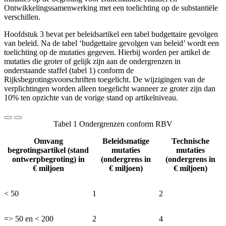
Ontwikkelingssamenwerking met een toelichting op de substantiële
verschillen.
Hoofdstuk 3 bevat per beleidsartikel een tabel budgettaire gevolgen
van beleid. Na de tabel ‘budgettaire gevolgen van beleid’ wordt een
toelichting op de mutaties gegeven. Hierbij worden per artikel de
mutaties die groter of gelijk zijn aan de ondergrenzen in
onderstaande staffel (tabel 1) conform de
Rijksbegrotingsvoorschriften toegelicht. De wijzigingen van de
verplichtingen worden alleen toegelicht wanneer ze groter zijn dan
10% ten opzichte van de vorige stand op artikelniveau.
Tabel 1 Ondergrenzen conform RBV
Omvang
Beleidsmatige
Technische
begrotingsartikel (stand
mutaties
mutaties
ontwerpbegroting) in
(ondergrens in
(ondergrens in
€ miljoen
€ miljoen)
€ miljoen)
< 50
1
2
=> 50 en < 200
2
4