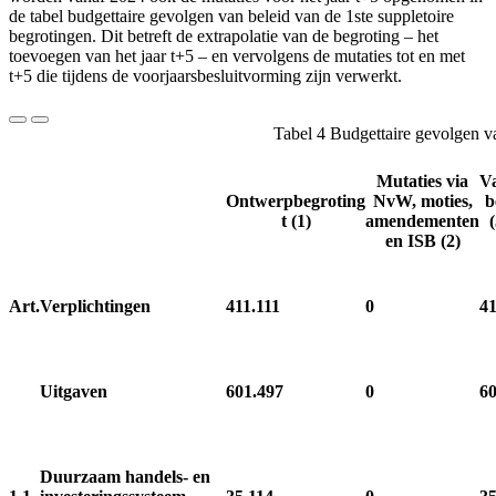
de tabel budgettaire gevolgen van beleid van de 1ste suppletoire
begrotingen. Dit betreft de extrapolatie van de begroting – het
toevoegen van het jaar t+5 – en vervolgens de mutaties tot en met
t+5 die tijdens de voorjaarsbesluitvorming zijn verwerkt.
Tabel 4 Budgettaire gevolgen va
Mutaties via
Va
Ontwerpbegroting
NvW, moties,
b
t (1)
amendementen
(
en ISB (2)
Art.
Verplichtingen
411.111
0
41
Uitgaven
601.497
0
60
Duurzaam handels- en