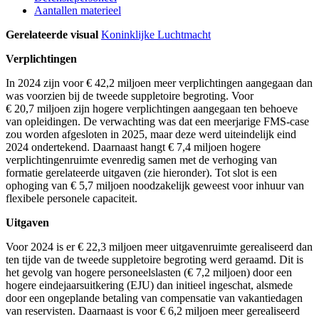
Aantallen materieel
Gerelateerde visual
Koninklijke Luchtmacht
Verplichtingen
In 2024 zijn voor € 42,2 miljoen meer verplichtingen aangegaan dan
was voorzien bij de tweede suppletoire begroting. Voor
€ 20,7 miljoen zijn hogere verplichtingen aangegaan ten behoeve
van opleidingen. De verwachting was dat een meerjarige FMS-case
zou worden afgesloten in 2025, maar deze werd uiteindelijk eind
2024 ondertekend. Daarnaast hangt € 7,4 miljoen hogere
verplichtingenruimte evenredig samen met de verhoging van
formatie gerelateerde uitgaven (zie hieronder). Tot slot is een
ophoging van € 5,7 miljoen noodzakelijk geweest voor inhuur van
flexibele personele capaciteit.
Uitgaven
Voor 2024 is er € 22,3 miljoen meer uitgavenruimte gerealiseerd dan
ten tijde van de tweede suppletoire begroting werd geraamd. Dit is
het gevolg van hogere personeelslasten (€ 7,2 miljoen) door een
hogere eindejaarsuitkering (EJU) dan initieel ingeschat, alsmede
door een ongeplande betaling van compensatie van vakantiedagen
van reservisten. Daarnaast is voor € 6,2 miljoen meer gerealiseerd