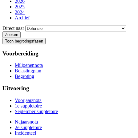
2026
2025
2024
Archief
Direct naar
Toon begrotingsfasen
Voorbereiding
Miljoenennota
Belastingplan
Begroting
Uitvoering
Voorjaarsnota
1e suppletoire
September suppletoire
Najaarsnota
2e suppletoire
Incidenteel