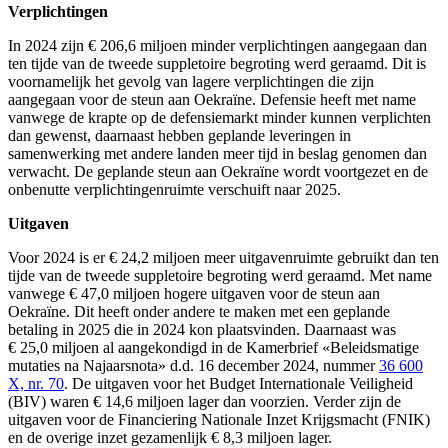
Verplichtingen
In 2024 zijn € 206,6 miljoen minder verplichtingen aangegaan dan
ten tijde van de tweede suppletoire begroting werd geraamd. Dit is
voornamelijk het gevolg van lagere verplichtingen die zijn
aangegaan voor de steun aan Oekraïne. Defensie heeft met name
vanwege de krapte op de defensiemarkt minder kunnen verplichten
dan gewenst, daarnaast hebben geplande leveringen in
samenwerking met andere landen meer tijd in beslag genomen dan
verwacht. De geplande steun aan Oekraïne wordt voortgezet en de
onbenutte verplichtingenruimte verschuift naar 2025.
Uitgaven
Voor 2024 is er € 24,2 miljoen meer uitgavenruimte gebruikt dan ten
tijde van de tweede suppletoire begroting werd geraamd. Met name
vanwege € 47,0 miljoen hogere uitgaven voor de steun aan
Oekraïne. Dit heeft onder andere te maken met een geplande
betaling in 2025 die in 2024 kon plaatsvinden. Daarnaast was
€ 25,0 miljoen al aangekondigd in de Kamerbrief «Beleidsmatige
mutaties na Najaarsnota» d.d. 16 december 2024, nummer
36 600
X, nr. 70
. De uitgaven voor het Budget Internationale Veiligheid
(BIV) waren € 14,6 miljoen lager dan voorzien. Verder zijn de
uitgaven voor de Financiering Nationale Inzet Krijgsmacht (FNIK)
en de overige inzet gezamenlijk € 8,3 miljoen lager.