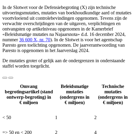
In de Slotwet voor de Defensiebegroting (X) zijn technische
uitvoeringsmutaties, mutaties van boekhoudkundige aard of mutaties
voortvloeiend uit controlebevindingen opgenomen. Tevens zijn de
verwachte overschrijdingen van de uitgaven, verplichtingen en
ontvangsten op artikelniveau opgenomen in de Kamerbrief
«Beleidsmatige mutaties na Najaarsnota» d.d. 16 december 2024,
nummer
36 600 X, nr. 70
). In de Slotwet is voor het agentschap
Paresto geen toelichting opgenomen. De jaarverantwoording van
Paresto is opgenomen in het Jaarverslag 2024.
De mutaties groter of gelijk aan de ondergrenzen in onderstaande
staffel worden toegelicht.
Omvang
Beleidsmatige
Technische
begrotingsartikel (stand
mutaties
mutaties
ontwerp-begroting) in
(ondergrens in
(ondergrens in
€ miljoen
€ miljoen)
€ miljoen)
< 50
1
2
=> 50 en < 200
2
4