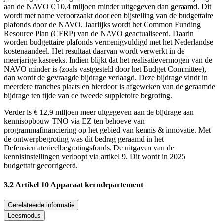
aan de NAVO € 10,4 miljoen minder uitgegeven dan geraamd. Dit
wordt met name veroorzaakt door een bijstelling van de budgettaire
plafonds door de NAVO. Jaarlijks wordt het Common Funding
Resource Plan (CFRP) van de NAVO geactualiseerd. Daarin
worden budgettaire plafonds vermenigvuldigd met het Nederlandse
kostenaandeel. Het resultaat daarvan wordt verwerkt in de
meerjarige kasreeks. Indien blijkt dat het realisatievermogen van de
NAVO minder is (zoals vastgesteld door het Budget Committee),
dan wordt de gevraagde bijdrage verlaagd. Deze bijdrage vindt in
meerdere tranches plaats en hierdoor is afgeweken van de geraamde
bijdrage ten tijde van de tweede suppletoire begroting.
Verder is € 12,9 miljoen meer uitgegeven aan de bijdrage aan
kennisopbouw TNO via EZ ten behoeve van
programmafinanciering op het gebied van kennis & innovatie. Met
de ontwerpbegroting was dit bedrag geraamd in het
Defensiematerieelbegrotingsfonds. De uitgaven van de
kennisinstellingen verloopt via artikel 9. Dit wordt in 2025
budgettair gecorrigeerd.
3.2 Artikel 10 Apparaat kerndepartement
Gerelateerde informatie
Leesmodus