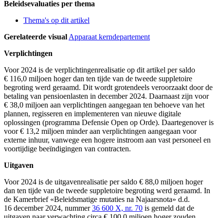
Beleidsevaluaties per thema
Thema's op dit artikel
Gerelateerde visual
Apparaat kerndepartement
Verplichtingen
Voor 2024 is de verplichtingenrealisatie op dit artikel per saldo
€ 116,0 miljoen hoger dan ten tijde van de tweede suppletoire
begroting werd geraamd. Dit wordt grotendeels veroorzaakt door de
betaling van pensioenlasten in december 2024. Daarnaast zijn voor
€ 38,0 miljoen aan verplichtingen aangegaan ten behoeve van het
plannen, regisseren en implementeren van nieuwe digitale
oplossingen (programma Defensie Open op Orde). Daartegenover is
voor € 13,2 miljoen minder aan verplichtingen aangegaan voor
externe inhuur, vanwege een hogere instroom aan vast personeel en
voortijdige beeïndigingen van contracten.
Uitgaven
Voor 2024 is de uitgavenrealisatie per saldo € 88,0 miljoen hoger
dan ten tijde van de tweede suppletoire begroting werd geraamd. In
de Kamerbrief «Beleidsmatige mutaties na Najaarsnota» d.d.
16 december 2024, nummer
36 600 X, nr. 70
is gemeld dat de
uitgaven naar verwachting circa € 100,0 miljoen hoger zouden