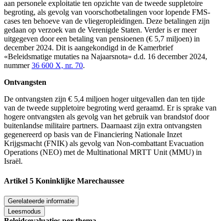
aan personele exploitatie ten opzichte van de tweede suppletoire
begroting, als gevolg van voorschotbetalingen voor lopende FMS-
cases ten behoeve van de vliegeropleidingen. Deze betalingen zijn
gedaan op verzoek van de Verenigde Staten. Verder is er meer
uitgegeven door een betaling van pensioenen (€ 5,7 miljoen) in
december 2024. Dit is aangekondigd in de Kamerbrief
«Beleidsmatige mutaties na Najaarsnota» d.d. 16 december 2024,
nummer
36 600 X, nr. 70
.
Ontvangsten
De ontvangsten zijn € 5,4 miljoen hoger uitgevallen dan ten tijde
van de tweede suppletoire begroting werd geraamd. Er is sprake van
hogere ontvangsten als gevolg van het gebruik van brandstof door
buitenlandse militaire partners. Daarnaast zijn extra ontvangsten
gegenereerd op basis van de Financiering Nationale Inzet
Krijgsmacht (FNIK) als gevolg van Non-combattant Evacuation
Operations (NEO) met de Multinational MRTT Unit (MMU) in
Israël.
Artikel 5 Koninklijke Marechaussee
Gerelateerde informatie
Leesmodus
Beleidsevaluaties per thema