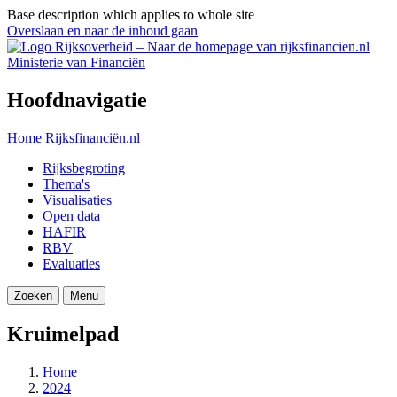
Base description which applies to whole site
Overslaan en naar de inhoud gaan
Ministerie van Financiën
Hoofdnavigatie
Home
Rijksfinanciën.nl
Rijksbegroting
Thema's
Visualisaties
Open data
HAFIR
RBV
Evaluaties
Zoeken
Menu
Kruimelpad
Home
2024