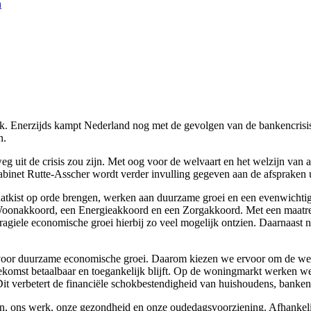
n
k. Enerzijds kampt Nederland nog met de gevolgen van de bankencrisis e
n.
 weg uit de crisis zou zijn. Met oog voor de welvaart en het welzijn va
abinet Rutte-Asscher wordt verder invulling gegeven aan de afspraken u
 schatkist op orde brengen, werken aan duurzame groei en een evenwicht
Woonakkoord, een Energieakkoord en een Zorgakkoord. Met een maatrege
fragiele economische groei hierbij zo veel mogelijk ontzien. Daarnaas
n voor duurzame economische groei. Daarom kiezen we ervoor om de werk
omst betaalbaar en toegankelijk blijft. Op de woningmarkt werken we 
Dit verbetert de financiële schokbestendigheid van huishoudens, banke
ons werk, onze gezondheid en onze oudedagsvoorziening. Afhankelijk va