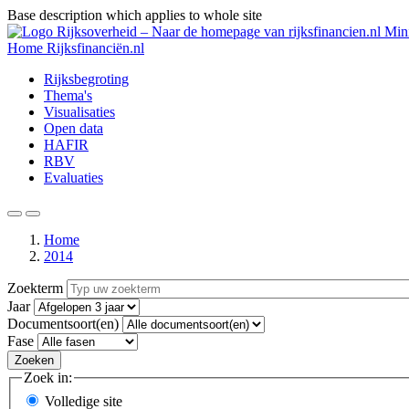
Base description which applies to whole site
Overslaan
Mini
en
Home
Rijksfinanciën.nl
naar
Hoofdnavigatie
Rijksbegroting
de
Thema's
inhoud
Visualisaties
gaan
Open data
HAFIR
RBV
Evaluaties
Zoeken
Menu
Home
2014
Kruimelpad
Zoekterm
Jaar
Documentsoort(en)
Fase
Zoek in:
Volledige site