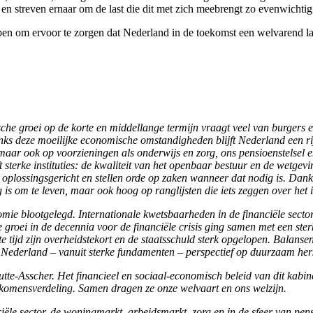
n streven ernaar om de last die dit met zich meebrengt zo evenwichtig 
pen om ervoor te zorgen dat Nederland in de toekomst een welvarend l
e groei op de korte en middellange termijn vraagt veel van burgers en
ks deze moeilijke economische omstandigheden blijft Nederland een rij
n maar ook op voorzieningen als onderwijs en zorg, ons pensioenstelsel
terke instituties: de kwaliteit van het openbaar bestuur en de wetgevin
 zijn oplossingsgericht en stellen orde op zaken wanneer dat nodig is. 
 is om te leven, maar ook hoog op ranglijsten die iets zeggen over het 
nomie blootgelegd. Internationale kwetsbaarheden in de financiële sec
 groei in de decennia voor de financiële crisis ging samen met een 
 tijd zijn overheidstekort en de staatsschuld sterk opgelopen. Balansen
dt Nederland – vanuit sterke fundamenten – perspectief op duurzaam hers
utte-Asscher. Het financieel en sociaal-economisch beleid van dit kabin
nkomensverdeling. Samen dragen ze onze welvaart en ons welzijn.
ële sector, de woningmarkt, arbeidsmarkt, zorg en in de sfeer van pe