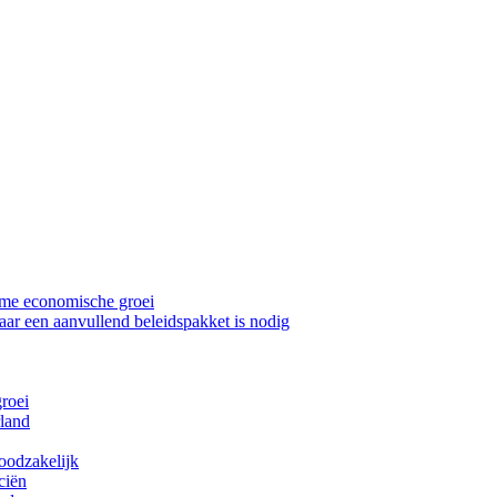
zame economische groei
ar een aanvullend beleidspakket is nodig
roei
rland
oodzakelijk
ciën