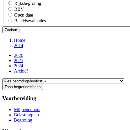
Rijksbegroting
RBV
Open data
Beleidsevaluaties
Home
2014
Kruimelpad
2026
2025
2024
Archief
Direct
naar
Toon begrotingsfasen
Voorbereiding
Miljoenennota
Belastingplan
Begroting