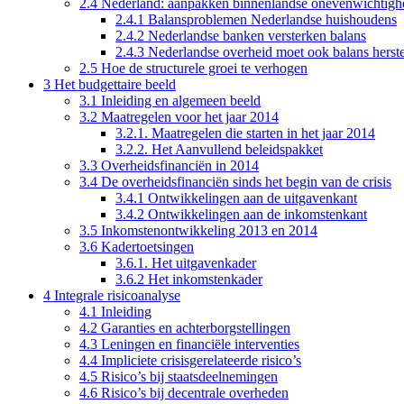
2.4 Nederland: aanpakken binnenlandse onevenwichtig
2.4.1 Balansproblemen Nederlandse huishoudens
2.4.2 Nederlandse banken versterken balans
2.4.3 Nederlandse overheid moet ook balans herste
2.5 Hoe de structurele groei te verhogen
3 Het budgettaire beeld
3.1 Inleiding en algemeen beeld
3.2 Maatregelen voor het jaar 2014
3.2.1. Maatregelen die starten in het jaar 2014
3.2.2. Het Aanvullend beleidspakket
3.3 Overheidsfinanciën in 2014
3.4 De overheidsfinanciën sinds het begin van de crisis
3.4.1 Ontwikkelingen aan de uitgavenkant
3.4.2 Ontwikkelingen aan de inkomstenkant
3.5 Inkomstenontwikkeling 2013 en 2014
3.6 Kadertoetsingen
3.6.1. Het uitgavenkader
3.6.2 Het inkomstenkader
4 Integrale risicoanalyse
4.1 Inleiding
4.2 Garanties en achterborgstellingen
4.3 Leningen en financiële interventies
4.4 Impliciete crisisgerelateerde risico’s
4.5 Risico’s bij staatsdeelnemingen
4.6 Risico’s bij decentrale overheden