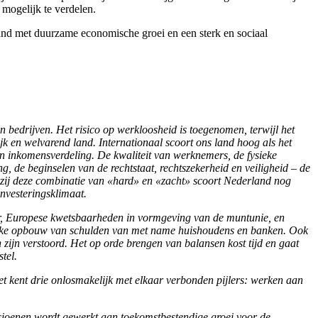
mogelijk te verdelen.
and met duurzame economische groei en een sterk en sociaal
 bedrijven. Het risico op werkloosheid is toegenomen, terwijl het
k en welvarend land. Internationaal scoort ons land hoog als het
 en inkomensverdeling. De kwaliteit van werknemers, de fysieke
g, de beginselen van de rechtstaat, rechtszekerheid en veiligheid – de
Dankzij deze combinatie van «hard» en «zacht» scoort Nederland nog
investeringsklimaat.
tor, Europese kwetsbaarheden in vormgeving van de muntunie, en
sterke opbouw van schulden van met name huishoudens en banken. Ook
 zijn verstoord. Het op orde brengen van balansen kost tijd en gaat
tel.
et kent drie onlosmakelijk met elkaar verbonden pijlers: werken aan
nsioenen wordt gewerkt aan toekomstbestendige groei voor de