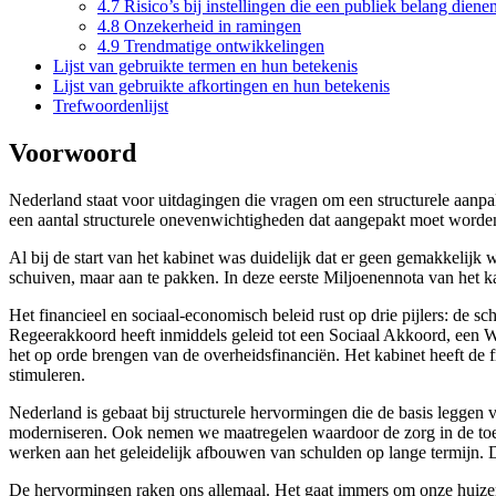
4.7 Risico’s bij instellingen die een publiek belang diene
4.8 Onzekerheid in ramingen
4.9 Trendmatige ontwikkelingen
Lijst van gebruikte termen en hun betekenis
Lijst van gebruikte afkortingen en hun betekenis
Trefwoordenlijst
Voorwoord
Nederland staat voor uitdagingen die vragen om een structurele aanpa
een aantal structurele onevenwichtigheden dat aangepakt moet worde
Al bij de start van het kabinet was duidelijk dat er geen gemakkelijk
schuiven, maar aan te pakken. In deze eerste Miljoenennota van het k
Het financieel en sociaal-economisch beleid rust op drie pijlers: de
Regeerakkoord heeft inmiddels geleid tot een Sociaal Akkoord, een 
het op orde brengen van de overheidsfinanciën. Het kabinet heeft de 
stimuleren.
Nederland is gebaat bij structurele hervormingen die de basis legge
moderniseren. Ook nemen we maatregelen waardoor de zorg in de toek
werken aan het geleidelijk afbouwen van schulden op lange termijn. 
De hervormingen raken ons allemaal. Het gaat immers om onze huizen, 