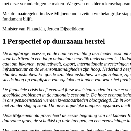
met deze veranderingen te maken. We geven ons hier rekenschap van e
Met de maatregelen in deze Miljoenennota zetten we belangrijke stap
fundament blijft.
Minister van Financiën,
Jeroen
Dijsselbloem
1 Perspectief op duurzaam herstel
De langdurige recessie, en de naar verwachting bescheiden economisch
voor bedrijven in een laagconjunctuur moeilijk ondernemen is. Ondan
gaat om inkomen, productiviteit, export, internationale investeringe
infrastructuur en de levensomstandigheden zijn hoog. Nederland heeft s
«harde» instituties. En goede «zachte» instituties: we zijn solidair,
steeds hoog op ranglijsten van «geluk» en landen van waar het prettig
De financiële crisis heeft evenwel forse kwetsbaarheden in onze eco
specifieke problemen in de nationale economie. De hoge economische
in ons pensioenstelsel werden kwetsbaarheden blootgelegd. En in korte
niet zonder slag of stoot. Dit onvermijdelijke aanpassingsproces bie
Deze Miljoenennota presenteert de eerste begroting van het kabinet R
duurzame groei, de schatkist op orde brengen, en een evenwichtige i
Met een omvangrijk pakket hervormingen op het gebied van de financi