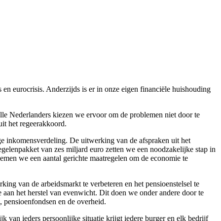
n eurocrisis. Anderzijds is er in onze eigen financiële huishouding
n alle Nederlanders kiezen we ervoor om de problemen niet door te
it het regeerakkoord.
ige inkomensverdeling. De uitwerking van de afspraken uit het
lenpakket van zes miljard euro zetten we een noodzakelijke stap in
t nemen we een aantal gerichte maatregelen om de economie te
ing van de arbeidsmarkt te verbeteren en het pensioenstelsel te
aan het herstel van evenwicht. Dit doen we onder andere door te
n, pensioenfondsen en de overheid.
n ieders persoonlijke situatie krijgt iedere burger en elk bedrijf