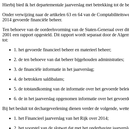
Hierbij bied ik het departementale jaarverslag met betrekking tot de 
Onder verwijzing naar de artikelen 63 en 64 van de Comptabiliteitswe
2014 gevoerde financiële beheer.
Ten behoeve van de oordeelsvorming van de Staten-Generaal over dit 
2001 een rapport opgesteld. Dit rapport wordt separaat door de Alg
tot:
1.
het gevoerde financieel beheer en materieel beheer;
2.
de ten behoeve van dat beheer bijgehouden administraties;
3.
de financiële informatie in het jaarverslag;
4.
de betrokken saldibalans;
5.
de totstandkoming van de informatie over het gevoerde beleid
6.
de in het jaarverslag opgenomen informatie over het gevoerde
Bij het besluit tot dechargeverlening dienen verder de volgende, wet
1.
het Financieel jaarverslag van het Rijk over 2014;
2.
het voorstel van de slotwet dat met het onderhavige jaarver