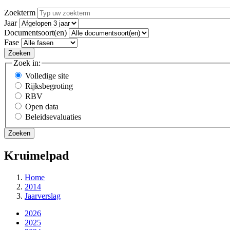
Zoekterm
Jaar
Documentsoort(en)
Fase
Zoek in:
Volledige site
Rijksbegroting
RBV
Open data
Beleidsevaluaties
Kruimelpad
Home
2014
Jaarverslag
2026
2025