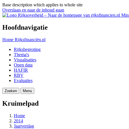
Base description which applies to whole site
Overslaan en naar de inhoud gaan
Mini
Hoofdnavigatie
Home
Rijksfinanciën.nl
Rijksbegroting
Thema's
Visualisaties
Open data
HAFIR
RBV
Evaluaties
Zoeken
Menu
Kruimelpad
Home
2014
Jaarverslag