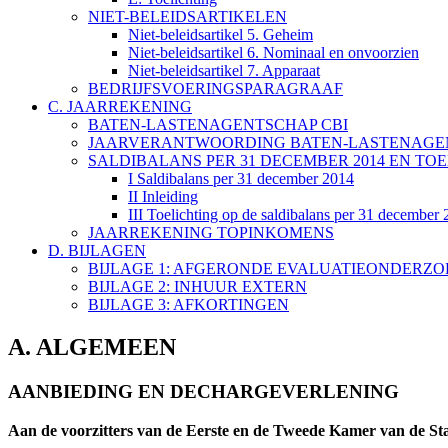
NIET-BELEIDSARTIKELEN
Niet-beleidsartikel 5. Geheim
Niet-beleidsartikel 6. Nominaal en onvoorzien
Niet-beleidsartikel 7. Apparaat
BEDRIJFSVOERINGSPARAGRAAF
C. JAARREKENING
BATEN-LASTENAGENTSCHAP CBI
JAARVERANTWOORDING BATEN-LASTENAGENT
SALDIBALANS PER 31 DECEMBER 2014 EN TO
I Saldibalans per 31 december 2014
II Inleiding
III Toelichting op de saldibalans per 31 december
JAARREKENING TOPINKOMENS
D. BIJLAGEN
BIJLAGE 1: AFGERONDE EVALUATIEONDERZ
BIJLAGE 2: INHUUR EXTERN
BIJLAGE 3: AFKORTINGEN
A. ALGEMEEN
AANBIEDING EN DECHARGEVERLENING
Aan de voorzitters van de Eerste en de Tweede Kamer van de St