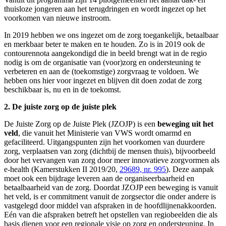
thuisloze jongeren aan het terugdringen en wordt ingezet op het
voorkomen van nieuwe instroom.
In 2019 hebben we ons ingezet om de zorg toegankelijk, betaalbaar
en merkbaar beter te maken en te houden. Zo is in 2019 ook de
contourennota aangekondigd die in beeld brengt wat in de regio
nodig is om de organisatie van (voor)zorg en ondersteuning te
verbeteren en aan de (toekomstige) zorgvraag te voldoen. We
hebben ons hier voor ingezet en blijven dit doen zodat de zorg
beschikbaar is, nu en in de toekomst.
2. De juiste zorg op de juiste plek
De Juiste Zorg op de Juiste Plek (JZOJP) is een
beweging uit het
veld
, die vanuit het Ministerie van VWS wordt omarmd en
gefaciliteerd. Uitgangspunten zijn het voorkomen van duurdere
zorg, verplaatsen van zorg (dichtbij de mensen thuis), bijvoorbeeld
door het vervangen van zorg door meer innovatieve zorgvormen als
e-health (Kamerstukken II 2019/20,
29689, nr. 995
). Deze aanpak
moet ook een bijdrage leveren aan de organiseerbaarheid en
betaalbaarheid van de zorg. Doordat JZOJP een beweging is vanuit
het veld, is er commitment vanuit de zorgsector die onder andere is
vastgelegd door middel van afspraken in de hoofdlijnenakkoorden.
Eén van die afspraken betreft het opstellen van regiobeelden die als
basis dienen voor een regionale visie op zorg en ondersteuning. In