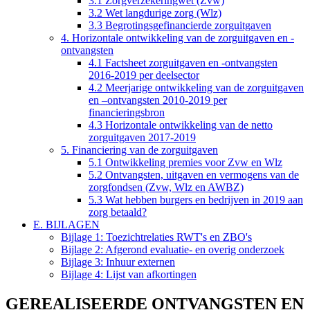
3.1 Zorgverzekeringwet (Zvw)
3.2 Wet langdurige zorg (Wlz)
3.3 Begrotingsgefinancierde zorguitgaven
4. Horizontale ontwikkeling van de zorguitgaven en -
ontvangsten
4.1 Factsheet zorguitgaven en -ontvangsten
2016-2019 per deelsector
4.2 Meerjarige ontwikkeling van de zorguitgaven
en –ontvangsten 2010-2019 per
financieringsbron
4.3 Horizontale ontwikkeling van de netto
zorguitgaven 2017-2019
5. Financiering van de zorguitgaven
5.1 Ontwikkeling premies voor Zvw en Wlz
5.2 Ontvangsten, uitgaven en vermogens van de
zorgfondsen (Zvw, Wlz en AWBZ)
5.3 Wat hebben burgers en bedrijven in 2019 aan
zorg betaald?
E. BIJLAGEN
Bijlage 1: Toezichtrelaties RWT's en ZBO's
Bijlage 2: Afgerond evaluatie- en overig onderzoek
Bijlage 3: Inhuur externen
Bijlage 4: Lijst van afkortingen
GEREALISEERDE ONTVANGSTEN EN