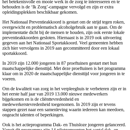
het betekenisvolle en mooie werk in de zorg te interesseren en te
behouden is de ‘Ik Zorg’-campagne vervolgd en zijn er extra
opleidingsplekken beschikbaar gekomen.
Het Nationaal Preventieakkoord is gestart om de strijd tegen roken,
overgewicht en problematisch alcoholgebruik aan te gaan. Om de
implementatie dicht bij de mensen te houden, zijn ook eerste lokale
preventieakkoorden gesloten. Hiernaast is in 2019 ook uitvoering
gegeven aan het Nationaal Sportakkoord. Veel gemeenten hebben
zich hier vervolgens in 2019 aan gecommitteerd door een lokaal
sportakkoord.
In 2019 zijn 12.000 jongeren in 87 proeftuinen gestart met hun
maatschappelijke diensttijd. Met deze proeftuinen is het programma
klaar om in 2020 de maatschappelijke diensttijd voor jongeren in te
voeren.
Om de kwaliteit van zorg in het verpleeghuis te verbeteren zijn er in
het eerste half jaar van 2019 13.000 nieuwe medewerkers
bijgekomen en is de cliënttevredenheid en
medewerkerstevredenheid toegenomen. In 2019 zijn er tevens
stappen gezet naar een samenleving waarin iedereen kan meedoen,
ongeacht talenten of beperkingen.
Ook is het actieprogramma Dak- en Thuisloze jongeren gelanceerd.
Vanuit dit programma zijn 14 pilotgemeenten het aantal dak- en