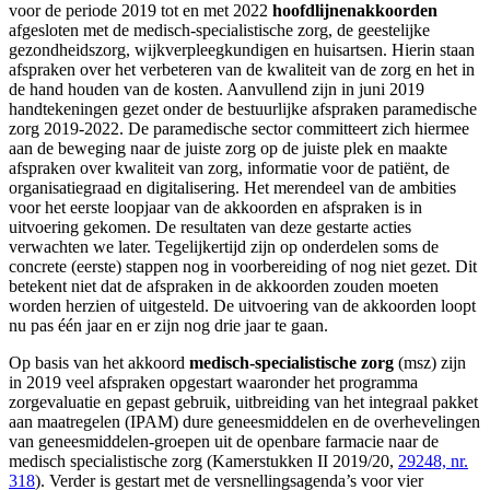
voor de periode 2019 tot en met 2022
hoofdlijnenakkoorden
afgesloten met de medisch-specialistische zorg, de geestelijke
gezondheidszorg, wijkverpleegkundigen en huisartsen. Hierin staan
afspraken over het verbeteren van de kwaliteit van de zorg en het in
de hand houden van de kosten. Aanvullend zijn in juni 2019
handtekeningen gezet onder de bestuurlijke afspraken paramedische
zorg 2019-2022. De paramedische sector committeert zich hiermee
aan de beweging naar de juiste zorg op de juiste plek en maakte
afspraken over kwaliteit van zorg, informatie voor de patiënt, de
organisatiegraad en digitalisering. Het merendeel van de ambities
voor het eerste loopjaar van de akkoorden en afspraken is in
uitvoering gekomen. De resultaten van deze gestarte acties
verwachten we later. Tegelijkertijd zijn op onderdelen soms de
concrete (eerste) stappen nog in voorbereiding of nog niet gezet. Dit
betekent niet dat de afspraken in de akkoorden zouden moeten
worden herzien of uitgesteld. De uitvoering van de akkoorden loopt
nu pas één jaar en er zijn nog drie jaar te gaan.
Op basis van het akkoord
medisch-specialistische zorg
(msz) zijn
in 2019 veel afspraken opgestart waaronder het programma
zorgevaluatie en gepast gebruik, uitbreiding van het integraal pakket
aan maatregelen (IPAM) dure geneesmiddelen en de overhevelingen
van geneesmiddelen-groepen uit de openbare farmacie naar de
medisch specialistische zorg (Kamerstukken II 2019/20,
29248, nr.
318
). Verder is gestart met de versnellingsagenda’s voor vier