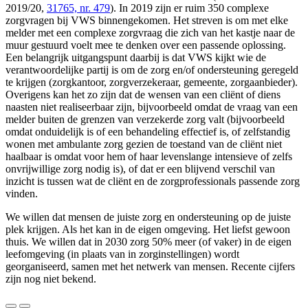
2019/20,
31765, nr. 479
). In 2019 zijn er ruim 350 complexe
zorgvragen bij VWS binnengekomen. Het streven is om met elke
melder met een complexe zorgvraag die zich van het kastje naar de
muur gestuurd voelt mee te denken over een passende oplossing.
Een belangrijk uitgangspunt daarbij is dat VWS kijkt wie de
verantwoordelijke partij is om de zorg en/of ondersteuning geregeld
te krijgen (zorgkantoor, zorgverzekeraar, gemeente, zorgaanbieder).
Overigens kan het zo zijn dat de wensen van een cliënt of diens
naasten niet realiseerbaar zijn, bijvoorbeeld omdat de vraag van een
melder buiten de grenzen van verzekerde zorg valt (bijvoorbeeld
omdat onduidelijk is of een behandeling effectief is, of zelfstandig
wonen met ambulante zorg gezien de toestand van de cliënt niet
haalbaar is omdat voor hem of haar levenslange intensieve of zelfs
onvrijwillige zorg nodig is), of dat er een blijvend verschil van
inzicht is tussen wat de cliënt en de zorgprofessionals passende zorg
vinden.
We willen dat mensen de juiste zorg en ondersteuning op de juiste
plek krijgen. Als het kan in de eigen omgeving. Het liefst gewoon
thuis. We willen dat in 2030 zorg 50% meer (of vaker) in de eigen
leefomgeving (in plaats van in zorginstellingen) wordt
georganiseerd, samen met het netwerk van mensen. Recente cijfers
zijn nog niet bekend.