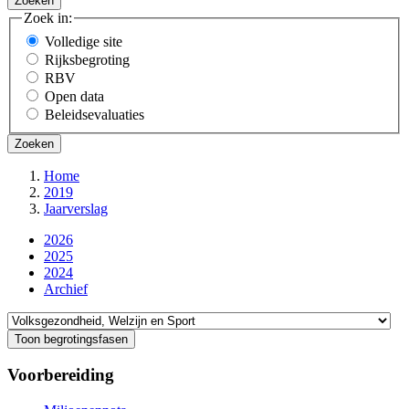
Zoek in:
Volledige site
Rijksbegroting
RBV
Open data
Beleidsevaluaties
Home
2019
Kruimelpad
Jaarverslag
2026
2025
2024
Archief
Direct
naar
Toon begrotingsfasen
Voorbereiding