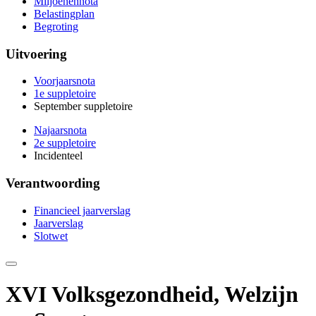
Miljoenennota
Belastingplan
Begroting
Uitvoering
Voorjaarsnota
1e suppletoire
September suppletoire
Najaarsnota
2e suppletoire
Incidenteel
Verantwoording
Financieel jaarverslag
Jaarverslag
Slotwet
Deze
pagina
e-
XVI Volksgezondheid, Welzijn
mailen