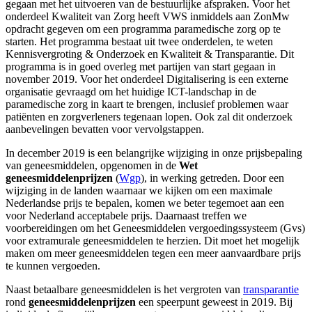
gegaan met het uitvoeren van de bestuurlijke afspraken. Voor het
onderdeel Kwaliteit van Zorg heeft VWS inmiddels aan ZonMw
opdracht gegeven om een programma paramedische zorg op te
starten. Het programma bestaat uit twee onderdelen, te weten
Kennisvergroting & Onderzoek en Kwaliteit & Transparantie. Dit
programma is in goed overleg met partijen van start gegaan in
november 2019. Voor het onderdeel Digitalisering is een externe
organisatie gevraagd om het huidige ICT-landschap in de
paramedische zorg in kaart te brengen, inclusief problemen waar
patiënten en zorgverleners tegenaan lopen. Ook zal dit onderzoek
aanbevelingen bevatten voor vervolgstappen.
In december 2019 is een belangrijke wijziging in onze prijsbepaling
van geneesmiddelen, opgenomen in de
Wet
geneesmiddelenprijzen
(
Wgp
), in werking getreden. Door een
wijziging in de landen waarnaar we kijken om een maximale
Nederlandse prijs te bepalen, komen we beter tegemoet aan een
voor Nederland acceptabele prijs. Daarnaast treffen we
voorbereidingen om het Geneesmiddelen vergoedingssysteem (Gvs)
voor extramurale geneesmiddelen te herzien. Dit moet het mogelijk
maken om meer geneesmiddelen tegen een meer aanvaardbare prijs
te kunnen vergoeden.
Naast betaalbare geneesmiddelen is het vergroten van
transparantie
rond
geneesmiddelenprijzen
een speerpunt geweest in 2019. Bij