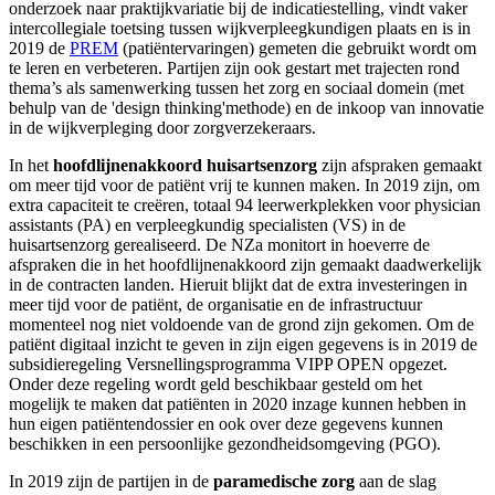
onderzoek naar praktijkvariatie bij de indicatiestelling, vindt vaker
intercollegiale toetsing tussen wijkverpleegkundigen plaats en is in
2019 de
PREM
(patiëntervaringen) gemeten die gebruikt wordt om
te leren en verbeteren. Partijen zijn ook gestart met trajecten rond
thema’s als samenwerking tussen het zorg en sociaal domein (met
behulp van de 'design thinking'methode) en de inkoop van innovatie
in de wijkverpleging door zorgverzekeraars.
In het
hoofdlijnenakkoord huisartsenzorg
zijn afspraken gemaakt
om meer tijd voor de patiënt vrij te kunnen maken. In 2019 zijn, om
extra capaciteit te creëren, totaal 94 leerwerkplekken voor physician
assistants (PA) en verpleegkundig specialisten (VS) in de
huisartsenzorg gerealiseerd. De NZa monitort in hoeverre de
afspraken die in het hoofdlijnenakkoord zijn gemaakt daadwerkelijk
in de contracten landen. Hieruit blijkt dat de extra investeringen in
meer tijd voor de patiënt, de organisatie en de infrastructuur
momenteel nog niet voldoende van de grond zijn gekomen. Om de
patiënt digitaal inzicht te geven in zijn eigen gegevens is in 2019 de
subsidieregeling Versnellingsprogramma VIPP OPEN opgezet.
Onder deze regeling wordt geld beschikbaar gesteld om het
mogelijk te maken dat patiënten in 2020 inzage kunnen hebben in
hun eigen patiëntendossier en ook over deze gegevens kunnen
beschikken in een persoonlijke gezondheidsomgeving (PGO).
In 2019 zijn de partijen in de
paramedische zorg
aan de slag