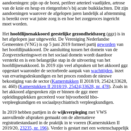
aandoeningen: pijn op de borst, perifeer arterieel vaatlijden, artrose
van de knie en heup en röntgenfoto’s bij acute buikklachten. Dit zijn
aandoeningen waarover de afgelopen jaren landelijk al afstemming
is bereikt over wat juiste zorg is en hoe het zorgproces ingericht
moet worden.
Het
hoofdlijnenakkoord geestelijke gezondheidszorg
(ggz) is in
het afgelopen jaar uitgewerkt. De Vereniging Nederlandse
Gemeenten (VNG) is op 5 juni 2019 formeel partij
geworden
van
het hoofdlijnakkoord. De aansluiting tussen het domein van de
Zorgverzekeringswet en het sociaal domein wordt daardoor
versterkt en is een belangrijke stap in de uitvoering van het
hoofdlijnenakkoord. In 2019 zijn veel afspraken uit het akkoord ggz
opgestart waaronder de sectorbrede aanpak van
wachttijden
, inzet
van ervaringsdeskundigen en het proces rondom de nieuwe
bekostiging van de sector (
Kamerstukken
II 2018/19, 25424;33628,
nr. 460) (
Kamerstukken II 2018/19, 25424;33628, nr. 478
). Zoals in
het akkoord afgesproken zijn er binnen de ggz meer
opleidingsplekken gecreëerd voor bijvoorbeeld hbo-
verpleegkundigen en sociaalpsychiatrisch verpleegkundigen.
In 2019 hebben partijen in de
wijkverpleging
met VWS
aanvullende afspraken gemaakt om de alternatieve
registratiestandaard in de praktijk in te voeren (Kamerstukken II
2019/20,
23235, nr. 196
). Verder is gestart met een wetenschappelijk