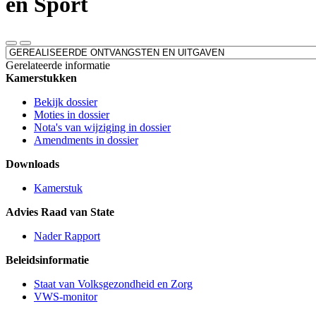
en Sport
Leesmodus
Toon
Direct
gerelateerde
naar
Gerelateerde informatie
informatie
Kamerstukken
Bekijk dossier
Moties in dossier
Nota's van wijziging in dossier
Amendments in dossier
Downloads
Kamerstuk
Advies Raad van State
Nader Rapport
Beleidsinformatie
Staat van Volksgezondheid en Zorg
VWS-monitor