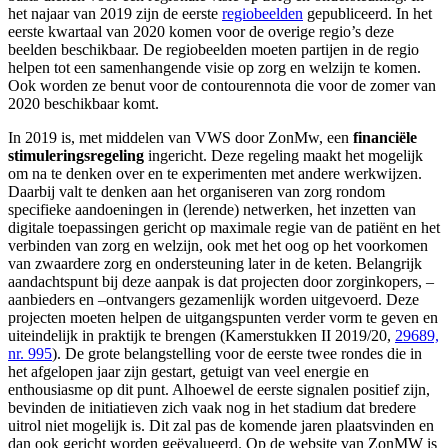
het najaar van 2019 zijn de eerste
regiobeelden
gepubliceerd. In het
eerste kwartaal van 2020 komen voor de overige regio’s deze
beelden beschikbaar. De regiobeelden moeten partijen in de regio
helpen tot een samenhangende visie op zorg en welzijn te komen.
Ook worden ze benut voor de contourennota die voor de zomer van
2020 beschikbaar komt.
In 2019 is, met middelen van VWS door ZonMw, een
financiële
stimuleringsregeling
ingericht. Deze regeling maakt het mogelijk
om na te denken over en te experimenten met andere werkwijzen.
Daarbij valt te denken aan het organiseren van zorg rondom
specifieke aandoeningen in (lerende) netwerken, het inzetten van
digitale toepassingen gericht op maximale regie van de patiënt en het
verbinden van zorg en welzijn, ook met het oog op het voorkomen
van zwaardere zorg en ondersteuning later in de keten. Belangrijk
aandachtspunt bij deze aanpak is dat projecten door zorginkopers, –
aanbieders en –ontvangers gezamenlijk worden uitgevoerd. Deze
projecten moeten helpen de uitgangspunten verder vorm te geven en
uiteindelijk in praktijk te brengen (Kamerstukken II 2019/20,
29689,
nr. 995
). De grote belangstelling voor de eerste twee rondes die in
het afgelopen jaar zijn gestart, getuigt van veel energie en
enthousiasme op dit punt. Alhoewel de eerste signalen positief zijn,
bevinden de initiatieven zich vaak nog in het stadium dat bredere
uitrol niet mogelijk is. Dit zal pas de komende jaren plaatsvinden en
dan ook gericht worden geëvalueerd. Op de website van ZonMW is