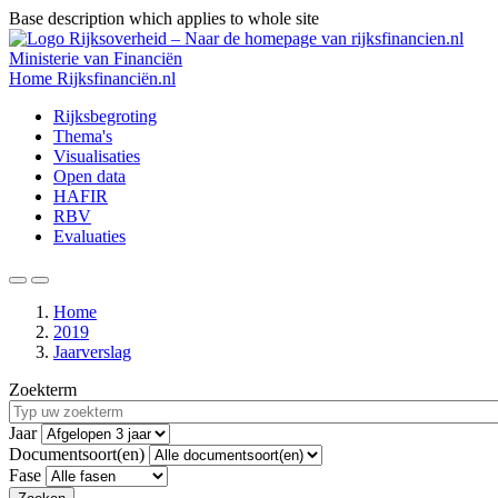
Base description which applies to whole site
Overslaan
en
Ministerie van Financiën
naar
Home
Rijksfinanciën.nl
de
Hoofdnavigatie
Rijksbegroting
inhoud
Thema's
gaan
Visualisaties
Open data
HAFIR
RBV
Evaluaties
Zoeken
Menu
Home
2019
Kruimelpad
Jaarverslag
Zoekterm
Jaar
Documentsoort(en)
Fase