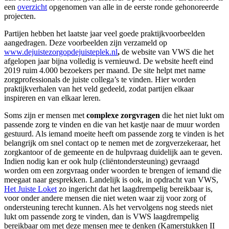
een
overzicht
opgenomen van alle in de eerste ronde gehonoreerde
projecten.
Partijen hebben het laatste jaar veel goede praktijkvoorbeelden
aangedragen. Deze voorbeelden zijn verzameld op
www.dejuistezorgopdejuisteplek.nl
,
de website van VWS die het
afgelopen jaar bijna volledig is vernieuwd. De website heeft eind
2019 ruim 4.000 bezoekers per maand. De site helpt met name
zorgprofessionals de juiste collega’s te vinden. Hier worden
praktijkverhalen van het veld gedeeld, zodat partijen elkaar
inspireren en van elkaar leren.
Soms zijn er mensen met
complexe zorgvragen
die het niet lukt om
passende zorg te vinden en die van het kastje naar de muur worden
gestuurd. Als iemand moeite heeft om passende zorg te vinden is het
belangrijk om snel contact op te nemen met de zorgverzekeraar, het
zorgkantoor of de gemeente en de hulpvraag duidelijk aan te geven.
Indien nodig kan er ook hulp (cliëntondersteuning) gevraagd
worden om een zorgvraag onder woorden te brengen of iemand die
meegaat naar gesprekken. Landelijk is ook, in opdracht van VWS,
Het Juiste Loket
zo ingericht dat het laagdrempelig bereikbaar is,
voor onder andere mensen die niet weten waar zij voor zorg of
ondersteuning terecht kunnen. Als het vervolgens nog steeds niet
lukt om passende zorg te vinden, dan is VWS laagdrempelig
bereikbaar om met deze mensen mee te denken (Kamerstukken II