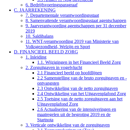
6. Bedrijfsvoeringsparagraaf
C. JAARREKENING
7. Departementale verantwoordingsstaat
8. Samenvattende verantwoordingsstaat agentschappen
9. Jaarverantwoording agentschappen per 31 december
2019
10. Saldibalans
11. WNT-verantwoording 2019 van Ministerie van
Volksgezondheid, Welzijn en Sport
D. FINANCIEEL BEELD ZORG
1. Inleiding
1.1. Wijzigingen in het Financieel Beeld Zorg
2. Zorguitgaven in vogelvlucht
2.1 Financieel beeld op hoofdlijnen
2.2 Samenstelling van de bruto zorguitgaven en -
ontvangsten
2.3 Ontwikkeling van de netto zorguitgaven
2.4 Ontwikkeling van het Uitgavenplafond Zorg
2.5 Toetsing van de netto zorguitgaven aan het
Uitgavenplafond Zorg
2.6 Actualisering van de intensiveringen en
maatregelen uit de begroting 2019 en de
Startnota
3. Verticale ontwikkeling van de zorguitgaven