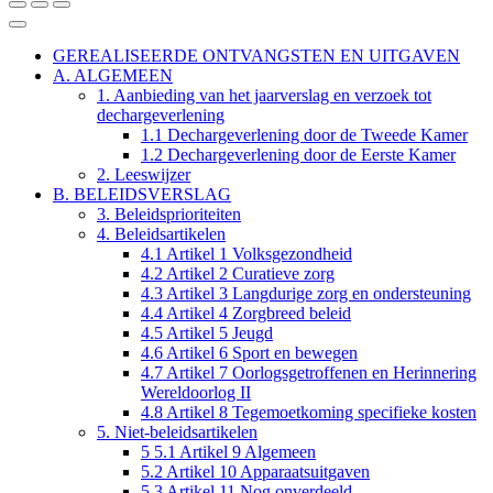
de
de
Verander
Verander
Verander
tekstgrootte
tekstgrootte
het
het
het
Sluit
kleurenschema
kleurenschema
kleurenschema
Leesmodus
GEREALISEERDE ONTVANGSTEN EN UITGAVEN
naar
naar
naar
A. ALGEMEEN
Table
de
een
de
1. Aanbieding van het jaarverslag en verzoek tot
lichtmodus
grijze
donkere
of
modus
modus
dechargeverlening
1.1 Dechargeverlening door de Tweede Kamer
Contents
1.2 Dechargeverlening door de Eerste Kamer
2. Leeswijzer
B. BELEIDSVERSLAG
3. Beleidsprioriteiten
4. Beleidsartikelen
4.1 Artikel 1 Volksgezondheid
4.2 Artikel 2 Curatieve zorg
4.3 Artikel 3 Langdurige zorg en ondersteuning
4.4 Artikel 4 Zorgbreed beleid
4.5 Artikel 5 Jeugd
4.6 Artikel 6 Sport en bewegen
4.7 Artikel 7 Oorlogsgetroffenen en Herinnering
Wereldoorlog II
4.8 Artikel 8 Tegemoetkoming specifieke kosten
5. Niet-beleidsartikelen
5 5.1 Artikel 9 Algemeen
5.2 Artikel 10 Apparaatsuitgaven
5.3 Artikel 11 Nog onverdeeld