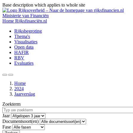
Base description which applies to whole site
Overslaan
en
Ministerie van Financiën
naar
Home
Rijksfinanciën.nl
de
Hoofdnavigatie
Rijksbegroting
inhoud
Thema's
gaan
Visualisaties
Open data
HAFIR
RBV
Evaluaties
Zoeken
Menu
Home
2024
Kruimelpad
Jaarverslag
Zoekterm
Jaar
Documentsoort(en)
Fase