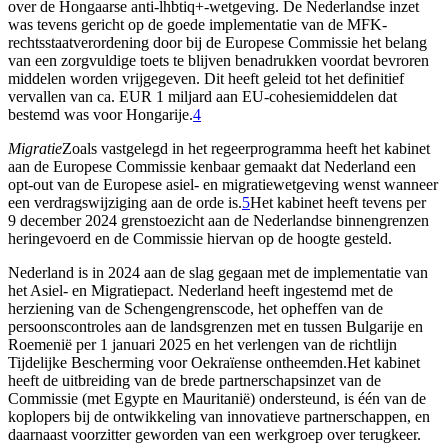
over de Hongaarse anti-lhbtiq+-wetgeving. De Nederlandse inzet
was tevens gericht op de goede implementatie van de MFK-
rechtsstaatverordening door bij de Europese Commissie het belang
van een zorgvuldige toets te blijven benadrukken voordat bevroren
middelen worden vrijgegeven. Dit heeft geleid tot het definitief
vervallen van ca. EUR 1 miljard aan EU-cohesiemiddelen dat
bestemd was voor Hongarije.
4
Migratie
Zoals vastgelegd in het regeerprogramma heeft het kabinet
aan de Europese Commissie kenbaar gemaakt dat Nederland een
opt-out van de Europese asiel- en migratiewetgeving wenst wanneer
een verdragswijziging aan de orde is.
5
Het kabinet heeft tevens per
9 december 2024 grenstoezicht aan de Nederlandse binnengrenzen
heringevoerd en de Commissie hiervan op de hoogte gesteld.
Nederland is in 2024 aan de slag gegaan met de implementatie van
het Asiel- en Migratiepact. Nederland heeft ingestemd met de
herziening van de Schengengrenscode, het opheffen van de
persoonscontroles aan de landsgrenzen met en tussen Bulgarije en
Roemenië per 1 januari 2025 en het verlengen van de richtlijn
Tijdelijke Bescherming voor Oekraïense ontheemden.Het kabinet
heeft de uitbreiding van de brede partnerschapsinzet van de
Commissie (met Egypte en Mauritanië) ondersteund, is één van de
koplopers bij de ontwikkeling van innovatieve partnerschappen, en
daarnaast voorzitter geworden van een werkgroep over terugkeer.