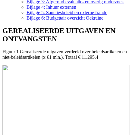
Bijlage 3: Afgerond evaluatie- en overig onderzoek
Bijlage 4: Inhuur externen
Bijlage 5: Sanctiesbeleid en externe fraude
Bijlage 6: Budgettair overzicht Oekraïne
GEREALISEERDE UITGAVEN EN
ONTVANGSTEN
Figuur 1 Gerealiseerde uitgaven verdeeld over beleidsartikelen en
niet-beleidsartikelen (x €1 mln.). Totaal € 11.295,4