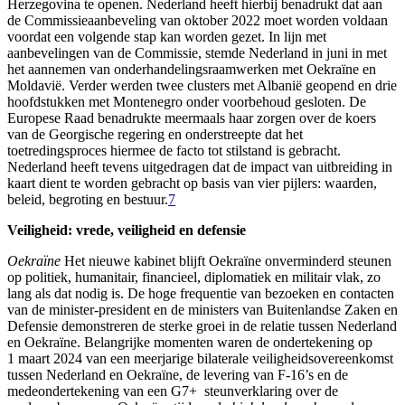
Herzegovina te openen. Nederland heeft hierbij benadrukt dat aan
de Commissieaanbeveling van oktober 2022 moet worden voldaan
voordat een volgende stap kan worden gezet. In lijn met
aanbevelingen van de Commissie, stemde Nederland in juni in met
het aannemen van onderhandelingsraamwerken met Oekraïne en
Moldavië. Verder werden twee clusters met Albanië geopend en drie
hoofdstukken met Montenegro onder voorbehoud gesloten. De
Europese Raad benadrukte meermaals haar zorgen over de koers
van de Georgische regering en onderstreepte dat het
toetredingsproces hiermee de facto tot stilstand is gebracht.
Nederland heeft tevens uitgedragen dat de impact van uitbreiding in
kaart dient te worden gebracht op basis van vier pijlers: waarden,
beleid, begroting en bestuur.
7
Veiligheid: vrede, veiligheid en defensie
Oekraïne
Het nieuwe kabinet blijft Oekraïne onverminderd steunen
op politiek, humanitair, financieel, diplomatiek en militair vlak, zo
lang als dat nodig is. De hoge frequentie van bezoeken en contacten
van de minister-president en de ministers van Buitenlandse Zaken en
Defensie demonstreren de sterke groei in de relatie tussen Nederland
en Oekraïne. Belangrijke momenten waren de ondertekening op
1 maart 2024 van een meerjarige bilaterale veiligheidsovereenkomst
tussen Nederland en Oekraïne, de levering van F-16’s en de
medeondertekening van een G7+ steunverklaring over de