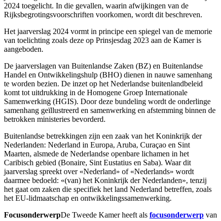
2024 toegelicht. In die gevallen, waarin afwijkingen van de
Rijksbegrotingsvoorschriften voorkomen, wordt dit beschreven.
Het jaarverslag 2024 vormt in principe een spiegel van de memorie
van toelichting zoals deze op Prinsjesdag 2023 aan de Kamer is
aangeboden.
De jaarverslagen van Buitenlandse Zaken (BZ) en Buitenlandse
Handel en Ontwikkelingshulp (BHO) dienen in nauwe samenhang
te worden bezien. De inzet op het Nederlandse buitenlandbeleid
komt tot uitdrukking in de Homogene Groep Internationale
Samenwerking (HGIS). Door deze bundeling wordt de onderlinge
samenhang geïllustreerd en samenwerking en afstemming binnen de
betrokken ministeries bevorderd.
Buitenlandse betrekkingen zijn een zaak van het Koninkrijk der
Nederlanden: Nederland in Europa, Aruba, Curaçao en Sint
Maarten, alsmede de Nederlandse openbare lichamen in het
Caribisch gebied (Bonaire, Sint Eustatius en Saba). Waar dit
jaarverslag spreekt over «Nederland» of «Nederlands» wordt
daarmee bedoeld: «(van) het Koninkrijk der Nederlanden», tenzij
het gaat om zaken die specifiek het land Nederland betreffen, zoals
het EU-lidmaatschap en ontwikkelingssamenwerking.
Focusonderwerp
De Tweede Kamer heeft als
focusonderwerp
van