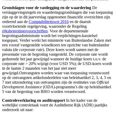
Grondslagen voor de vastlegging en de waardering
De
verslaggevingsregels en waarderingsgrondslagen die van toepassing
zijn op de in dit jaarverslag opgenomen financiële overzichten zijn
ontleend aan de
Comptabiliteitswet 2016
en de daaruit
voortvloeiende regelgeving, waaronder de Regeling
rijksbegrotingsvoorschriften
. Voor de departementale
begrotingsadministratie wordt het verplichtingen-kasstelsel
toegepast. Verder werkt het ministerie van Buitenlandse Zaken met
een vooraf vastgestelde wisselkoers ten opzichte van buitenlandse
valuta (de
corporate rate
). Deze koers wordt samen met de
presentatie van de begroting vastgesteld. De corporate rate wordt
gedurende het jaar gewijzigd wanneer de huidige koers t.o.v. de
corporate rate > 20% wijzigt (voor USD 5%); de USD-koers wordt
in de laatste 2 maanden van het jaar niet meer
gewijzigd.Ontvangsten worden waar van toepassing verantwoord
op de ontvangsten artikelonderdelen van beleidsartikel 2, 3, 4, 5 en
7 met uitzondering van ontvangsten zijn de restituties van
Official
Development Assistance
(ODA)-programma’s die op beleidsartikel
5 van de begroting van BHO worden verantwoord.
Controleverklaring en auditrapport
In het kader van de
wettelijke controletaak voert de Auditdienst Rijk (ADR) jaarlijks
onderzoek uit naar: