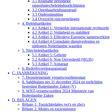
3.1 Realisatie periodieke
rapportages/beleidsdoorlichtingen
3.2 Openbaarheidsparagraaf
3.3 Onderuitputting
3.4 Overzicht risicoregelingen
4. Beleidsartikelen
4.1 Artikel 1: Versterkte internationale rechtsorde
4.2 Artikel 2: Veiligheid en stabiliteit
4.3 Artikel 3: Effectieve Europese samenwerking
4.4 Artikel 4 Consulaire dienstverlening en
uitdragen Nederlandse waarden
5. Niet-beleidsartikelen
5.1 Artikel 5: Geheim
5.2 Artikel 6: Nog Onverdeeld (HGIS)
5.3 Artikel 7: Apparaat
6. Bedrijfsvoeringsparagraaf
C. JAARREKENING
7. Departementale verantwoordingsstaat
8. Saldibalans per 31 december 2024 en toelichting
begroting Buitenlandse Zaken (V)
9. WNT-verantwoording 2024 Ministerie van
Buitenlandse Zaken
D. BIJLAGEN
Bijlage 1: Toezichtrelaties rwt's en zbo's
Bijlage 2: Moties en toezeggingen