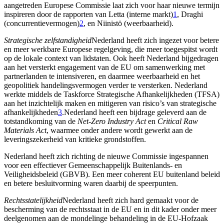
aangetreden Europese Commissie laat zich voor haar nieuwe termijn
inspireren door de rapporten van Letta (interne markt)
1
, Draghi
(concurrentievermogen)
2
, en Niinistö (weerbaarheid).
Strategische zelfstandigheid
Nederland heeft zich ingezet voor betere
en meer werkbare Europese regelgeving, die meer toegespitst wordt
op de lokale context van lidstaten. Ook heeft Nederland bijgedragen
aan het versterkt engagement van de EU om samenwerking met
partnerlanden te intensiveren, en daarmee weerbaarheid en het
geopolitiek handelingsvermogen verder te versterken. Nederland
werkte middels de Taskforce Strategische Afhankelijkheden (TFSA)
aan het inzichtelijk maken en mitigeren van risico’s van strategische
afhankelijkheden
3
.Nederland heeft een bijdrage geleverd aan de
totstandkoming van de
Net-Zero Industry Act
en
Critical Raw
Materials Act
, waarmee onder andere wordt gewerkt aan de
leveringszekerheid van kritieke grondstoffen.
Nederland heeft zich richting de nieuwe Commissie ingespannen
voor een effectiever Gemeenschappelijk Buitenlands- en
Veiligheidsbeleid (GBVB). Een meer coherent EU buitenland beleid
en betere besluitvorming waren daarbij de speerpunten.
Rechtsstatelijkheid
Nederland heeft zich hard gemaakt voor de
bescherming van de rechtsstaat in de EU en in dit kader onder meer
deelgenomen aan de mondelinge behandeling in de EU-Hofzaak