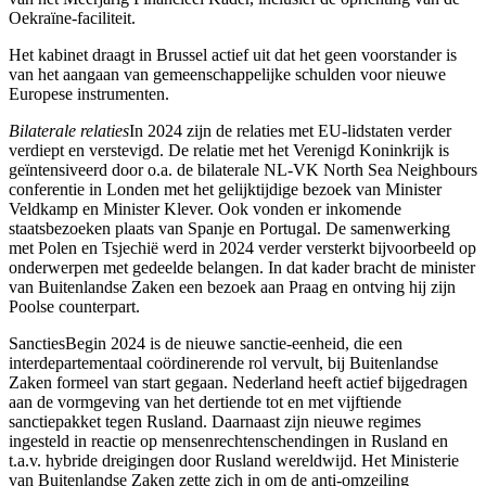
Oekraïne-faciliteit.
Het kabinet draagt in Brussel actief uit dat het geen voorstander is
van het aangaan van gemeenschappelijke schulden voor nieuwe
Europese instrumenten.
Bilaterale relaties
In 2024 zijn de relaties met EU-lidstaten verder
verdiept en verstevigd. De relatie met het Verenigd Koninkrijk is
geïntensiveerd door o.a. de bilaterale NL-VK North Sea Neighbours
conferentie in Londen met het gelijktijdige bezoek van Minister
Veldkamp en Minister Klever. Ook vonden er inkomende
staatsbezoeken plaats van Spanje en Portugal. De samenwerking
met Polen en Tsjechië werd in 2024 verder versterkt bijvoorbeeld op
onderwerpen met gedeelde belangen. In dat kader bracht de minister
van Buitenlandse Zaken een bezoek aan Praag en ontving hij zijn
Poolse counterpart.
SanctiesBegin 2024 is de nieuwe sanctie-eenheid, die een
interdepartementaal coördinerende rol vervult, bij Buitenlandse
Zaken formeel van start gegaan. Nederland heeft actief bijgedragen
aan de vormgeving van het dertiende tot en met vijftiende
sanctiepakket tegen Rusland. Daarnaast zijn nieuwe regimes
ingesteld in reactie op mensenrechtenschendingen in Rusland en
t.a.v. hybride dreigingen door Rusland wereldwijd. Het Ministerie
van Buitenlandse Zaken zette zich in om de anti-omzeiling