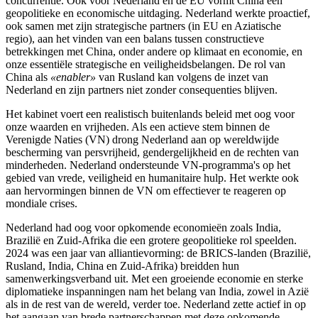
concurrentie. Ook voor Nederland en de EU vormt China een
geopolitieke en economische uitdaging. Nederland werkte proactief,
ook samen met zijn strategische partners (in EU en Aziatische
regio), aan het vinden van een balans tussen constructieve
betrekkingen met China, onder andere op klimaat en economie, en
onze essentiële strategische en veiligheidsbelangen. De rol van
China als
«enabler»
van Rusland kan volgens de inzet van
Nederland en zijn partners niet zonder consequenties blijven.
Het kabinet voert een realistisch buitenlands beleid met oog voor
onze waarden en vrijheden. Als een actieve stem binnen de
Verenigde Naties (VN) drong Nederland aan op wereldwijde
bescherming van persvrijheid, gendergelijkheid en de rechten van
minderheden. Nederland ondersteunde VN-programma's op het
gebied van vrede, veiligheid en humanitaire hulp. Het werkte ook
aan hervormingen binnen de VN om effectiever te reageren op
mondiale crises.
Nederland had oog voor opkomende economieën zoals India,
Brazilië en Zuid-Afrika die een grotere geopolitieke rol speelden.
2024 was een jaar van alliantievorming: de BRICS-landen (Brazilië,
Rusland, India, China en Zuid-Afrika) breidden hun
samenwerkingsverband uit. Met een groeiende economie en sterke
diplomatieke inspanningen nam het belang van India, zowel in Azië
als in de rest van de wereld, verder toe. Nederland zette actief in op
het aangaan van brede partnerschappen met deze opkomende