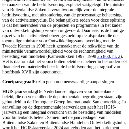
ten aanzien van de bedrijfsvoering expliciet vastgelegd. De minister
van Buitenlandse Zaken is verantwoordelijk voor de integrale
bedrijfsvoering, met uitzondering van de procesmatige beheersing
van de activiteitencyclus. De belangrijkste reden voor deze splitsing
is dat het merendeel van de projecten en programma's in het kader
van ontwikkelingshulp worden uitgevoerd. Daarnaast is de huidige
opzet van het activiteitenbeheer gestoeld op de afspraken die de
toenmalige minister voor Ontwikkelingssamenwerking met de
Tweede Kamer in 1998 heeft gemaakt over de reikwijdte van de
ministeriële verantwoordelijkheid voor de rechtmatigheid van
besteding van middelen (Kamerstukken 1997–1998
25 860, nr. 2
).
Het is daarom dat het voorschottenbeleid en -beheer in het onderdeel
financieel en materieelbeheer in de bedrijfsvoeringsparagraaf van
hoofdstuk XVII zijn opgenomen.
Groeiparagraaf
Er zijn geen noemenswaardige aanpassingen.
HGIS-jaarverslag
De Nederlandse uitgaven voor buitenlands
beleid, die op verschillende departementale begrotingen staan, zijn
gebundeld in de Homogene Groep Internationale Samenwerking. In
aanvulling op de departementale jaarverslagen geeft het HGIS-
jaarverslag een integraal overzicht van de besteding van middelen
voor buitenlands beleid. Samen met de jaarverslagen van
Buitenlandse Zaken en Buitenlandse Handel en Ontwikkelingshulp,
wordt het HGIS-jaarverslag 2024 aangeboden aan het parlement.