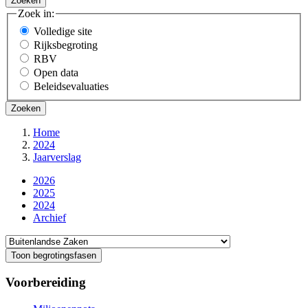
Zoek in:
Volledige site
Rijksbegroting
RBV
Open data
Beleidsevaluaties
Home
2024
Kruimelpad
Jaarverslag
2026
2025
2024
Archief
Direct
naar
Toon begrotingsfasen
Voorbereiding