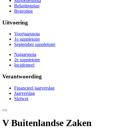
Miljoenennota
Belastingplan
Begroting
Uitvoering
Voorjaarsnota
1e suppletoire
September suppletoire
Najaarsnota
2e suppletoire
Incidenteel
Verantwoording
Financieel jaarverslag
Jaarverslag
Slotwet
Deze
pagina
e-
V Buitenlandse Zaken
mailen