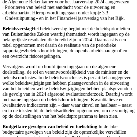
de Algemene Rekenkamer voor het Jaarverslag 2024 aangewezen
«Prioriteren van beleid met aandacht voor de uitvoering en
arbeidsmarkt». Hierop wordt ingegaan onder kopje 3.3
«Onderuitputting» en in het Financieel jaarverslag van het Rijk.
Beleidsverslag
Het beleidsverslag begint met de beleidsprioriteiten
van Buitenlandse Zaken waarbij thematisch wordt ingegaan op de
belangrijkste resultaten die bereikt zijn in 2024. Daarnaast is een
tabel opgenomen met daarin de realisatie van de periodieke
rapportages/beleidsdoorlichtingen, de openbaarheidsparagraaf en
een overzicht risicoregelingen.
Vervolgens wordt op hoofdlijnen ingegaan op de algemene
doelstelling, de rol en verantwoordelijkheid van de minister en de
beleidsconclusies. In de beleidsconclusies is per artikel aangegeven
welke beleidswijzigingen hebben plaatsgevonden in de uitvoering
van het beleid en welke beleidswijzigingen hebben plaatsgevonden
als gevolg van in 2024 afgerond evaluatieonderzoek. Daarbij wordt
met name ingegaan op beleidsdoorlichtingen. Kwantitatieve en
kwalitatieve indicatoren zijn – daar waar zinvol en haalbaar – naast
en in de teksten bij de beleidsartikelen opgenomen, om de voortgang
op de doelstellingen van het beleidsprogramma te laten zien.
Budgettaire gevolgen van beleid en toelichting
In de tabel
budgettaire gevolgen van beleid zijn de opmerkelijke verschillen