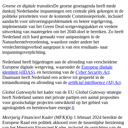
Groene en digitale transities
De groene groeiagenda heeft mede
dankzij Nederlandse inspanningen een centrale plek gekregen in de
politieke prioriteiten voor de komende Commissieperiode, inclusief
aandacht voor uitvoeringsproblematiek en betere regelgeving,
implementatie van het Green Deal-wetgevingspakket en verdere
uitwerking van maatregelen om het 2040-doel te bereiken. Zo heeft
Nederland zich hard gemaakt voor aanpassingen in de
Natuurherstelverordening, waardoor onder andere het
verslechteringsverbod aangepast is van een resultaats- naar
inspanningsverplichting.
Nederland heeft bijgedragen aan de afronding van verscheidene
Europese digitale wetgeving, waaronder de
Europese digitale
identiteit (eIDAS)
, en herziening van de
Cyber Security Act
.
Daarnaast heeft Nederland een actieve rol gespeeld in de
totstandkoming en afronding van de
artificial intelligence (AI) Act
.
Global Gateway
In het kader van de EU
Global Gateway
strategie
heeft Nederland samen met private partijen een aantal proposities
voor grootschalige projecten ontwikkeld op het gebied van
agrologistiek en hernieuwbare energie.
6
Meerjarig Financieel Kader (MFK)
Op 1 februari 2024 bereikte de
Europese Raad een politiek akkoord over de tussentijdse herziening
van het Meerjarig Financieel Kader, inclusief de oprichting van de