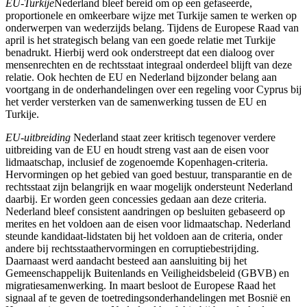
EU-Turkije
Nederland bleef bereid om op een gefaseerde,
proportionele en omkeerbare wijze met Turkije samen te werken op
onderwerpen van wederzijds belang. Tijdens de Europese Raad van
april is het strategisch belang van een goede relatie met Turkije
benadrukt. Hierbij werd ook onderstreept dat een dialoog over
mensenrechten en de rechtsstaat integraal onderdeel blijft van deze
relatie. Ook hechten de EU en Nederland bijzonder belang aan
voortgang in de onderhandelingen over een regeling voor Cyprus bij
het verder versterken van de samenwerking tussen de EU en
Turkije.
EU-uitbreiding
Nederland staat zeer kritisch tegenover verdere
uitbreiding van de EU en houdt streng vast aan de eisen voor
lidmaatschap, inclusief de zogenoemde Kopenhagen-criteria.
Hervormingen op het gebied van goed bestuur, transparantie en de
rechtsstaat zijn belangrijk en waar mogelijk ondersteunt Nederland
daarbij. Er worden geen concessies gedaan aan deze criteria.
Nederland bleef consistent aandringen op besluiten gebaseerd op
merites en het voldoen aan de eisen voor lidmaatschap. Nederland
steunde kandidaat-lidstaten bij het voldoen aan de criteria, onder
andere bĳ rechtsstaathervormingen en corruptiebestrĳding.
Daarnaast werd aandacht besteed aan aansluiting bĳ het
Gemeenschappelĳk Buitenlands en Veiligheidsbeleid (GBVB) en
migratiesamenwerking. In maart besloot de Europese Raad het
signaal af te geven de toetredingsonderhandelingen met Bosnië en