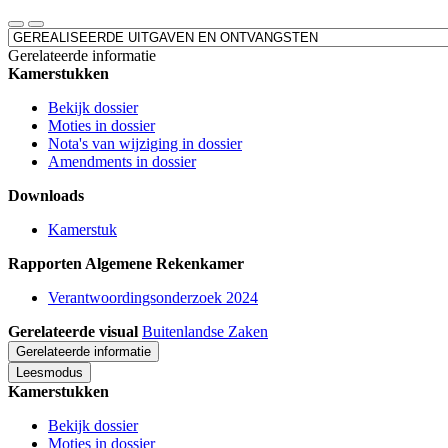
Leesmodus
Toon
Direct
gerelateerde
naar
Gerelateerde informatie
informatie
Kamerstukken
Bekijk dossier
Moties in dossier
Nota's van wijziging in dossier
Amendments in dossier
Downloads
Kamerstuk
Rapporten Algemene Rekenkamer
Verantwoordingsonderzoek 2024
Gerelateerde visual
Buitenlandse Zaken
Gerelateerde informatie
Leesmodus
Kamerstukken
Bekijk dossier
Moties in dossier