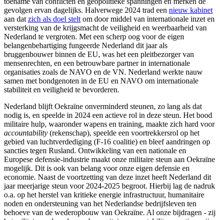
toename van conflicten en geopolitieke spanningen en merken de
gevolgen ervan dagelijks. Halverwege 2024 trad een
nieuw kabinet
aan dat
zich als doel stelt
om door middel van internationale inzet en
versterking van de krijgsmacht de veiligheid en weerbaarheid van
Nederland te vergroten. Met een scherp oog voor de eigen
belangenbehartiging fungeerde Nederland dit jaar als
bruggenbouwer binnen de EU, was het een pleitbezorger van
mensenrechten, en een betrouwbare partner in internationale
organisaties zoals de NAVO en de VN. Nederland werkte nauw
samen met bondgenoten in de EU en NAVO om internationale
stabiliteit en veiligheid te bevorderen.
Nederland blijft Oekraïne onverminderd steunen, zo lang als dat
nodig is, en speelde in 2024 een actieve rol in deze steun. Het bood
militaire hulp, waaronder wapens en training, maakte zich hard voor
accountability
(rekenschap), speelde een voortrekkersrol op het
gebied van luchtverdediging (F-16 coalitie) en bleef aandringen op
sancties tegen Rusland. Ontwikkeling van een nationale en
Europese defensie-industrie maakt onze militaire steun aan Oekraïne
mogelijk. Dit is ook van belang voor onze eigen defensie en
economie. Naast de voortzetting van deze inzet heeft Nederland dit
jaar meerjarige steun voor 2024-2025 begroot. Hierbij lag de nadruk
o.a. op het herstel van kritieke energie infrastructuur, humanitaire
noden en ondersteuning van het Nederlandse bedrijfsleven ten
behoeve van de wederopbouw van Oekraïne. Al onze bijdragen - zij