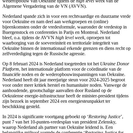
wederopbouw van Oekraïne tijdens de
high level week
van de
Algemene Vergadering van de VN (AVVN).
Nederland spande zich in voor een rechtvaardige en duurzame vrede
voor Oekraïne en nam deel aan werkgroepen en (online)
bijeenkomsten onder de vredesformule, waaronder de vredestop in
Buergenstock en conferenties in Parijs en Montreal. Nederland
bleef, o.a. tijdens de AVVN
high level week
, oproepen tot
waarborging van de soevereiniteit en territoriale integriteit van
Oekraïne binnen de internationaal erkende grenzen en diens recht op
zelfverdediging tegen de Russische agressie.
Op 8 februari 2024 is Nederland toegetreden tot het
Ukraine Donor
Platform
, het internationale platform voor de coördinatie van de
financiële noden en de wederopbouwinspanningen van Oekraïne.
Nederland heeft dit jaar meerjarige steun voor 2024-2025 begroot
voor onder meer kritiek herstel en humanitaire noden. Vanwege de
aanhoudende, grootschalige aanvallen door Rusland op de
Oekraïense energie-infrastructuur heeft de minister-president tijdens
zijn bezoek in september 2024 een energiesteunpakket ter
beschikking gesteld.
In 2024 is significante voortgang geboekt op ‘
Restoring Justice
’,
punt 7 van het 10-punten-vredesplan van president Zelensky,
waarop Nederland als partner van Oekraïne leidend is. Een
belangrijke mijlpaal vormde de conferentie ‘
Restoring Justice for