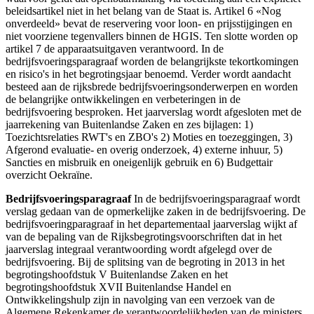
beleidsartikel niet in het belang van de Staat is. Artikel 6 «Nog
onverdeeld» bevat de reservering voor loon- en prijsstijgingen en
niet voorziene tegenvallers binnen de HGIS. Ten slotte worden op
artikel 7 de apparaatsuitgaven verantwoord. In de
bedrijfsvoeringsparagraaf worden de belangrijkste tekortkomingen
en risico's in het begrotingsjaar benoemd. Verder wordt aandacht
besteed aan de rijksbrede bedrijfsvoeringsonderwerpen en worden
de belangrijke ontwikkelingen en verbeteringen in de
bedrijfsvoering besproken. Het jaarverslag wordt afgesloten met de
jaarrekening van Buitenlandse Zaken en zes bijlagen: 1)
Toezichtsrelaties RWT's en ZBO's 2) Moties en toezeggingen, 3)
Afgerond evaluatie- en overig onderzoek, 4) externe inhuur, 5)
Sancties en misbruik en oneigenlijk gebruik en 6) Budgettair
overzicht Oekraïne.
Bedrijfsvoeringsparagraaf
In de bedrijfsvoeringsparagraaf wordt
verslag gedaan van de opmerkelijke zaken in de bedrijfsvoering. De
bedrijfsvoeringparagraaf in het departementaal jaarverslag wijkt af
van de bepaling van de Rijksbegrotingsvoorschriften dat in het
jaarverslag integraal verantwoording wordt afgelegd over de
bedrijfsvoering. Bij de splitsing van de begroting in 2013 in het
begrotingshoofdstuk V Buitenlandse Zaken en het
begrotingshoofdstuk XVII Buitenlandse Handel en
Ontwikkelingshulp zijn in navolging van een verzoek van de
Algemene Rekenkamer de verantwoordelijkheden van de ministers