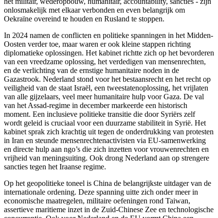
het militair, wederopbouw, humanitair, accountability, sancties - zijn
onlosmakelijk met elkaar verbonden en even belangrijk om
Oekraïne overeind te houden en Rusland te stoppen.
In 2024 namen de conflicten en politieke spanningen in het Midden-
Oosten verder toe, maar waren er ook kleine stappen richting
diplomatieke oplossingen. Het kabinet richtte zich op het bevorderen
van een vreedzame oplossing, het verdedigen van mensenrechten,
en de verlichting van de ernstige humanitaire noden in de
Gazastrook. Nederland stond voor het bestaansrecht en het recht op
veiligheid van de staat Israël, een tweestatenoplossing, het vrijlaten
van alle gijzelaars, veel meer humanitaire hulp voor Gaza. De val
van het Assad-regime in december markeerde een historisch
moment. Een inclusieve politieke transitie die door Syriërs zelf
wordt geleid is cruciaal voor een duurzame stabiliteit in Syrië. Het
kabinet sprak zich krachtig uit tegen de onderdrukking van protesten
in Iran en steunde mensenrechtenactivisten via EU-samenwerking
en directe hulp aan ngo’s die zich inzetten voor vrouwenrechten en
vrijheid van meningsuiting. Ook drong Nederland aan op strengere
sancties tegen het Iraanse regime.
Op het geopolitieke toneel is China de belangrijkste uitdager van de
internationale ordening. Deze spanning uitte zich onder meer in
economische maatregelen, militaire oefeningen rond Taiwan,
assertieve maritieme inzet in de Zuid-Chinese Zee en technologische