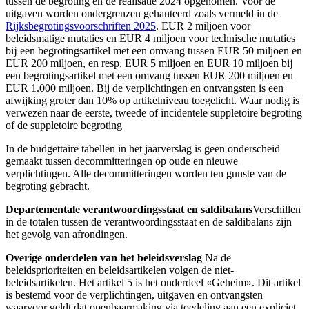
tussen de begroting en de realisatie 2024 opgenomen. Voor de
uitgaven worden ondergrenzen gehanteerd zoals vermeld in de
Rijksbegrotingsvoorschriften 2025
. EUR 2 miljoen voor
beleidsmatige mutaties en EUR 4 miljoen voor technische mutaties
bĳ een begrotingsartikel met een omvang tussen EUR 50 miljoen en
EUR 200 miljoen, en resp. EUR 5 miljoen en EUR 10 miljoen bĳ
een begrotingsartikel met een omvang tussen EUR 200 miljoen en
EUR 1.000 miljoen. Bij de verplichtingen en ontvangsten is een
afwijking groter dan 10% op artikelniveau toegelicht. Waar nodig is
verwezen naar de eerste, tweede of incidentele suppletoire begroting
of de suppletoire begroting
In de budgettaire tabellen in het jaarverslag is geen onderscheid
gemaakt tussen decommitteringen op oude en nieuwe
verplichtingen. Alle decommitteringen worden ten gunste van de
begroting gebracht.
Departementale verantwoordingsstaat en saldibalans
Verschillen
in de totalen tussen de verantwoordingsstaat en de saldibalans zijn
het gevolg van afrondingen.
Overige onderdelen van het beleidsverslag
Na de
beleidsprioriteiten en beleidsartikelen volgen de niet-
beleidsartikelen. Het artikel 5 is het onderdeel «Geheim». Dit artikel
is bestemd voor de verplichtingen, uitgaven en ontvangsten
waarvoor geldt dat openbaarmaking via toedeling aan een expliciet