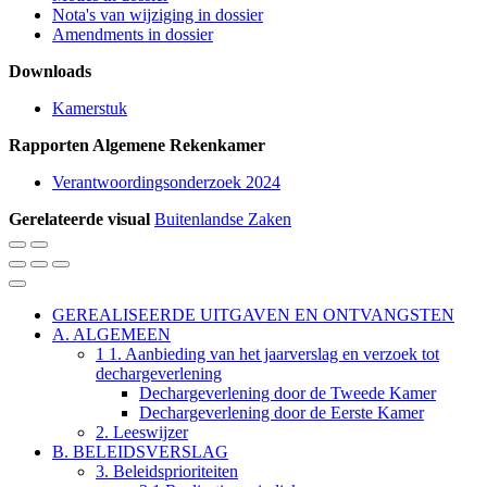
Nota's van wijziging in dossier
Amendments in dossier
Downloads
Kamerstuk
Rapporten Algemene Rekenkamer
Verantwoordingsonderzoek 2024
Gerelateerde visual
Buitenlandse Zaken
Vergroot
Verklein
de
de
Verander
Verander
Verander
tekstgrootte
tekstgrootte
het
het
het
Sluit
kleurenschema
kleurenschema
kleurenschema
Leesmodus
GEREALISEERDE UITGAVEN EN ONTVANGSTEN
naar
naar
naar
A. ALGEMEEN
Table
de
een
de
1 1. Aanbieding van het jaarverslag en verzoek tot
lichtmodus
grijze
donkere
of
modus
modus
dechargeverlening
Dechargeverlening door de Tweede Kamer
Contents
Dechargeverlening door de Eerste Kamer
2. Leeswijzer
B. BELEIDSVERSLAG
3. Beleidsprioriteiten