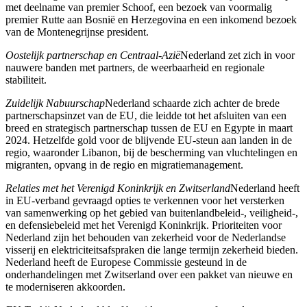
met deelname van premier Schoof, een bezoek van voormalig
premier Rutte aan Bosnië en Herzegovina en een inkomend bezoek
van de Montenegrijnse president.
Oostelijk partnerschap en Centraal-Azië
Nederland zet zich in voor
nauwere banden met partners, de weerbaarheid en regionale
stabiliteit.
Zuidelijk Nabuurschap
Nederland schaarde zich achter de brede
partnerschapsinzet van de EU, die leidde tot het afsluiten van een
breed en strategisch partnerschap tussen de EU en Egypte in maart
2024. Hetzelfde gold voor de blijvende EU-steun aan landen in de
regio, waaronder Libanon, bij de bescherming van vluchtelingen en
migranten, opvang in de regio en migratiemanagement.
Relaties met het Verenigd Koninkrijk en Zwitserland
Nederland heeft
in EU-verband gevraagd opties te verkennen voor het versterken
van samenwerking op het gebied van buitenlandbeleid-, veiligheid-,
en defensiebeleid met het Verenigd Koninkrijk. Prioriteiten voor
Nederland zijn het behouden van zekerheid voor de Nederlandse
visserij en elektriciteitsafspraken die lange termijn zekerheid bieden.
Nederland heeft de Europese Commissie gesteund in de
onderhandelingen met Zwitserland over een pakket van nieuwe en
te moderniseren akkoorden.