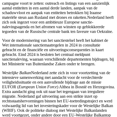
campagne voort te zetten: outreach en listings van een aanzienlijk
aantal entiteiten in een aantal derde landen, aanpak van de
schaduwvloot en aanpak van entiteiten betrokken bij Iraanse
materiële steun aan Rusland met drones en raketten.Nederland heeft
zich ook ingezet voor een ambitieuze Europese sanctie-
nalevingsagenda en het afromen van winsten op geblokkeerde
tegoeden van de Russische centrale bank ten faveure van Oekraïne.
Voor de modernisering van het sanctiestelsel heeft het kabinet de
Wet internationale sanctiemaatregelen in 2024 in consultatie
gebracht en de financiële en uitvoeringsconsequenties in kaart
gebracht. Eind 2024 is besloten het centraal meldpunt
sanctienaleving, waaraan verschillende departementen bijdragen, bij
het Ministerie van Buitenlandse Zaken onder te brengen.
Westelijke Balkan
Nederland zette zich in voor voortzetting van de
intensieve samenwerking met aandacht voor de verslechterde
veiligheidssituatie en een aanvullende bijdrage aan de missie
EUFOR (
European Union Force
) Althea in Bosnië en Herzegovina.
Extra aandacht ging ook uit naar het tegengaan van irreguliere
migratie. Nederland gaf uitvoering aan een strikte inzet op
rechtsstaatshervormingen binnen het EU-toetredingstraject en werd
volwaardig lid van het investeringskader voor de Westelijke Balkan
(WBIF). Ook de politieke dialoog met Westelijke Balkanlanden
werd voortgezet, onder andere door een EU-Westelijke Balkantop