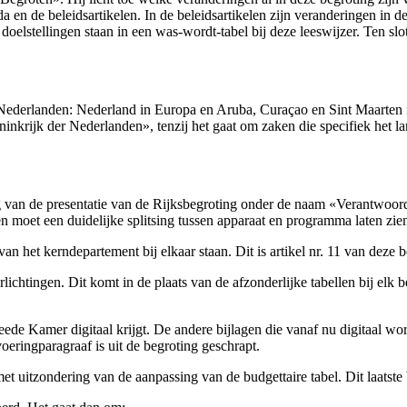
en de beleidsartikelen. In de beleidsartikelen zijn veranderingen in de
 doelstellingen staan in een was-wordt-tabel bij deze leeswijzer. Ten sl
 Nederlanden: Nederland in Europa en Aruba, Curaçao en Sint Maarten i
krijk der Nederlanden», tenzij het gaat om zaken die specifiek het la
 van de presentatie van de Rijksbegroting onder de naam «Verantwoo
 en moet een duidelijke splitsing tussen apparaat en programma laten zi
an het kerndepartement bij elkaar staan. Dit is artikel nr. 11 van deze b
ichtingen. Dit komt in de plaats van de afzonderlijke tabellen bij elk 
eede Kamer digitaal krijgt. De andere bijlagen die vanaf nu digitaal w
oeringparagraaf is uit de begroting geschrapt.
et uitzondering van de aanpassing van de budgettaire tabel. Dit laatste 