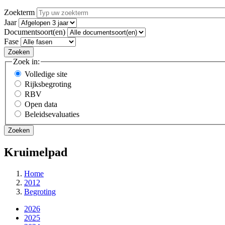
Zoekterm
Jaar
Documentsoort(en)
Fase
Zoek in:
Volledige site
Rijksbegroting
RBV
Open data
Beleidsevaluaties
Kruimelpad
Home
2012
Begroting
2026
2025