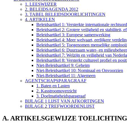
1. LEESWIJZER
2. BELEIDSAGENDA 2012
3. TABEL BELEIDSDOORLICHTINGEN
4. ARTIKELEN
Beleidsartikel 1: Versterkte internationale rechts
Beleidsartikel 2: Grotere veiligheid en stabiliteit,
Beleidsartikel 3: Europese samenwerking
Beleidsartikel 4: Meer welvaart, eerlijkere verdel
Beleidsartikel 5: Toegenomen menselijke ontplooii
Beleidsartikel 6: Duurzaam water- en milieubeheer
Beleidsartikel 7: Welzijn en veiligheid van Nederl
Beleidsartikel 8: Versterkt cultureel profiel en po
Niet-Beleidsartikel 9: Geheim
Niet-Beleidsartikel 10: Nominaal en Onvoorzien
Niet-Beleidsartikel 11: Algemeen
AGENTSCHAPSPARAGRAAF
1. Baten en Lasten
2. Kasstroomoverzicht
3. Doelmatigheidsparagraaf
BIJLAGE 1 LIJST VAN AFKORTINGEN
BIJLAGE 2 TREFWOORDENLIJST
A. ARTIKELSGEWIJZE TOELICHTIN