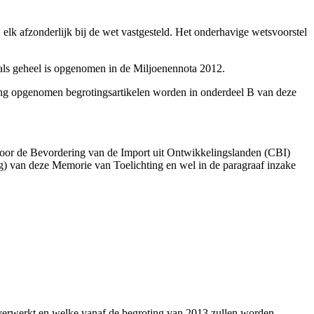
elk afzonderlijk bij de wet vastgesteld. Het onderhavige wetsvoorstel
g als geheel is opgenomen in de Miljoenennota 2012.
oting opgenomen begrotingsartikelen worden in onderdeel B van deze
m voor de Bevordering van de Import uit Ontwikkelingslanden (CBI)
ng) van deze Memorie van Toelichting en wel in de paragraaf inzake
n verwerkt en welke vanaf de begroting van 2013 zullen worden