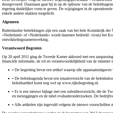
doorgevoerd. Daarnaast gaat hij in op de opbouw van de beleidsagenda 
regering duidelijker vorm te geven. De wijzigingen in de operationele
enkele andere stukken toegelicht.
Algemeen
Buitenlandse betrekkingen zijn een zaak van het hele Koninkrijk der
«Nederland» of «Nederlands» wordt daarmee bedoeld: «(van) het Konin
ontwikkelingssamenwerking.
Verantwoord Begroten
Op 20 april 2011 ging de Tweede Kamer akkoord met een aanpassing
financiële informatie, de rol en verantwoordelijkheid van de minister
•
De begroting bevat een artikel waarop alle apparaatsuitgaven v
•
De beleidsagenda bevat een totaaloverzicht van de beleidsdoorl
beleidsartikel komt nog wel op www.rijksbegroting.nl.
•
Er is een nieuwe bijlage met een subsidieoverzicht, die de Tw
en toezeggingen en de tabel evaluatieonderzoeken. De bedrijfsv
•
Alle artikelen zijn ingevuld volgens de nieuwe voorschriften m