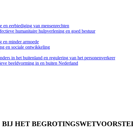
orde en eerbiediging van mensenrechten
 effectieve humanitaire hulpverlening en goed bestuur
ing en minder armoede
ng en sociale ontwikkeling
anders in het buitenland en regulering van het personenverkeer
sitieve beeldvorming in en buiten Nederland
G BIJ HET BEGROTINGSWETVOORSTE