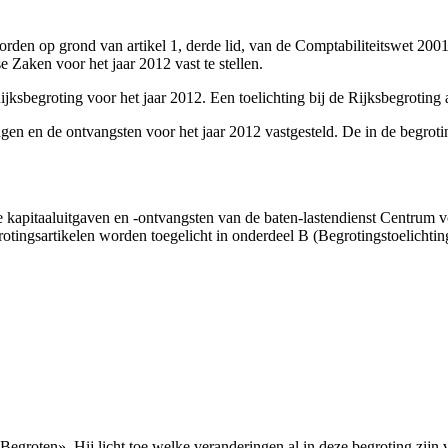
den op grond van artikel 1, derde lid, van de Comptabiliteitswet 2001 
e Zaken voor het jaar 2012 vast te stellen.
ijksbegroting voor het jaar 2012. Een toelichting bij de Rijksbegrotin
tingen en de ontvangsten voor het jaar 2012 vastgesteld. De in de begr
 de kapitaaluitgaven en -ontvangsten van de baten-lastendienst Centru
otingsartikelen worden toegelicht in onderdeel B (Begrotingstoelichti
Begroten». Hij licht toe welke veranderingen al in deze begroting zij