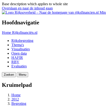
Base description which applies to whole site
Overslaan en naar de inhoud gaan
Mini
Hoofdnavigatie
Home
Rijksfinanciën.nl
Rijksbegroting
Thema's
Visualisaties
Open data
HAFIR
RBV
Evaluaties
Zoeken
Menu
Kruimelpad
Home
2012
Begroting