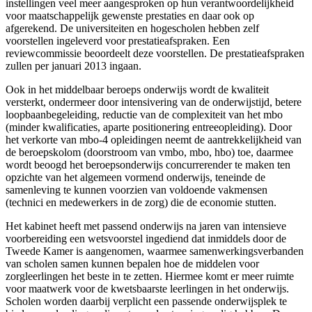
instellingen veel meer aangesproken op hun verantwoordelijkheid
voor maatschappelijk gewenste prestaties en daar ook op
afgerekend. De universiteiten en hogescholen hebben zelf
voorstellen ingeleverd voor prestatieafspraken. Een
reviewcommissie beoordeelt deze voorstellen. De prestatieafspraken
zullen per januari 2013 ingaan.
Ook in het middelbaar beroeps onderwijs wordt de kwaliteit
versterkt, ondermeer door intensivering van de onderwijstijd, betere
loopbaanbegeleiding, reductie van de complexiteit van het mbo
(minder kwalificaties, aparte positionering entreeopleiding). Door
het verkorte van mbo-4 opleidingen neemt de aantrekkelijkheid van
de beroepskolom (doorstroom van vmbo, mbo, hbo) toe, daarmee
wordt beoogd het beroepsonderwijs concurrerender te maken ten
opzichte van het algemeen vormend onderwijs, teneinde de
samenleving te kunnen voorzien van voldoende vakmensen
(technici en medewerkers in de zorg) die de economie stutten.
Het kabinet heeft met passend onderwijs na jaren van intensieve
voorbereiding een wetsvoorstel ingediend dat inmiddels door de
Tweede Kamer is aangenomen, waarmee samenwerkingsverbanden
van scholen samen kunnen bepalen hoe de middelen voor
zorgleerlingen het beste in te zetten. Hiermee komt er meer ruimte
voor maatwerk voor de kwetsbaarste leerlingen in het onderwijs.
Scholen worden daarbij verplicht een passende onderwijsplek te