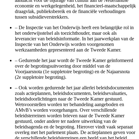
aandacht voor de bijdrage van cultuur aan de Nederlandse
economie en werkgelegenheid, het financieel-maatschappelijk
draagvlak, publieksbereik en de financiële verhoudingen
tussen subsidieverstrekkers.
–
De Inspectie van het Onderwijs heeft een belangrijke rol in
het onderwijsstelsel als toezichthouder, maar ook als
leverancier van beleidsinformatie. In het jaarwerkplan van de
Inspectie van het Onderwijs worden voorgenomen
werkzaamheden gepresenteerd aan de Tweede Kamer.
–
Gedurende het jaar wordt de Tweede Kamer geïnformeerd
over de begrotingsuitvoering door middel van de
Voorjaarsnota (1e suppletoire begroting) en de Najaarsnota
(2e suppletoire begroting).
–
Ook worden gedurende het jaar allerlei beleidsdocumenten
zoals actieplannen, beleidsdocumenten, beleidsevaluaties,
beleidsdoorlichtingen naar de Tweede Kamer gestuurd.
Wetsvoorstellen worden ter behandeling aangeboden en
AMvB’s worden voorgehangen. Over verschillende
beleidsterreinen worden brieven naar de Tweede Kamer
gestuurd, onder andere ter nadere uitwerking van de
beleidsagenda en de begroting. Hierover vindt vaak separaat
overleg met het parlement plaats. De actieplannen geven voor
de verschillende beleidsterreinen een beeld van het beleid.