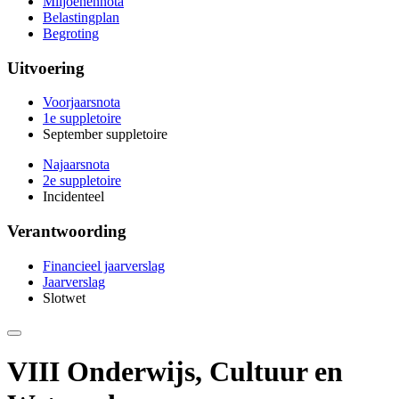
Miljoenennota
Belastingplan
Begroting
Uitvoering
Voorjaarsnota
1e suppletoire
September suppletoire
Najaarsnota
2e suppletoire
Incidenteel
Verantwoording
Financieel jaarverslag
Jaarverslag
Slotwet
Deze
pagina
e-
VIII Onderwijs, Cultuur en
mailen