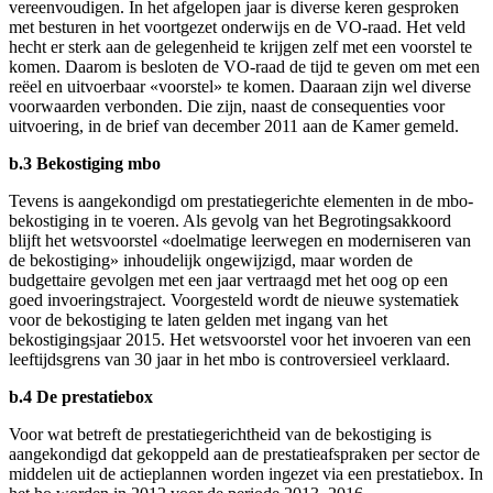
vereenvoudigen. In het afgelopen jaar is diverse keren gesproken
met besturen in het voortgezet onderwijs en de VO-raad. Het veld
hecht er sterk aan de gelegenheid te krijgen zelf met een voorstel te
komen. Daarom is besloten de VO-raad de tijd te geven om met een
reëel en uitvoerbaar «voorstel» te komen. Daaraan zijn wel diverse
voorwaarden verbonden. Die zijn, naast de consequenties voor
uitvoering, in de brief van december 2011 aan de Kamer gemeld.
b.3 Bekostiging mbo
Tevens is aangekondigd om prestatiegerichte elementen in de mbo-
bekostiging in te voeren. Als gevolg van het Begrotingsakkoord
blijft het wetsvoorstel «doelmatige leerwegen en moderniseren van
de bekostiging» inhoudelijk ongewijzigd, maar worden de
budgettaire gevolgen met een jaar vertraagd met het oog op een
goed invoeringstraject. Voorgesteld wordt de nieuwe systematiek
voor de bekostiging te laten gelden met ingang van het
bekostigingsjaar 2015. Het wetsvoorstel voor het invoeren van een
leeftijdsgrens van 30 jaar in het mbo is controversieel verklaard.
b.4 De prestatiebox
Voor wat betreft de prestatiegerichtheid van de bekostiging is
aangekondigd dat gekoppeld aan de prestatieafspraken per sector de
middelen uit de actieplannen worden ingezet via een prestatiebox. In