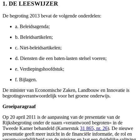
1. DE LEESWIJZER
De begroting 2013 bevat de volgende onderdelen:
a.
Beleidsagenda;
b.
Beleidsartikelen;
c.
Niet-beleidsartikelen;
d.
Diensten die een baten-lasten stelsel voeren;
e.
Verdiepingshoofdstuk;
f.
Bijlagen.
De minister van Economische Zaken, Landbouw en Innovatie is
begrotingsverantwoordelijk voor het groene onderwijs.
Groeiparagraaf
Op 20 april 2011 is de aanpassing van de presentatie van de
Rijksbegroting onder de naam «verantwoord begroten» in de
Tweede Kamer behandeld (Kamerstuk
31 865, nr. 26
). De nieuwe
presentatie geeft meer inzicht in de financiële informatie, de rol en
verantwoordelijkheid van de minister en laat een duidelijke splitsing