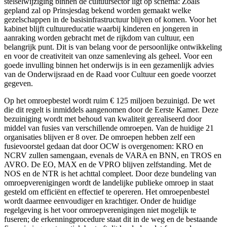
stelselwijziging binnen de cultuursector ligt op schema: Zoals
gepland zal op Prinsjesdag bekend worden gemaakt welke
gezelschappen in de basisinfrastructuur blijven of komen. Voor het
kabinet blijft cultuureducatie waarbij kinderen en jongeren in
aanraking worden gebracht met de rijkdom van cultuur, een
belangrijk punt. Dit is van belang voor de persoonlijke ontwikkeling
en voor de creativiteit van onze samenleving als geheel. Voor een
goede invulling binnen het onderwijs is in een gezamenlijk advies
van de Onderwijsraad en de Raad voor Cultuur een goede voorzet
gegeven.
Op het omroepbestel wordt ruim € 125 miljoen bezuinigd. De wet
die dit regelt is inmiddels aangenomen door de Eerste Kamer. Deze
bezuiniging wordt met behoud van kwaliteit gerealiseerd door
middel van fusies van verschillende omroepen. Van de huidige 21
organisaties blijven er 8 over. De omroepen hebben zelf een
fusievoorstel gedaan dat door OCW is overgenomen: KRO en
NCRV zullen samengaan, evenals de VARA en BNN, en TROS en
AVRO. De EO, MAX en de VPRO blijven zelfstanding. Met de
NOS en de NTR is het achttal compleet. Door deze bundeling van
omroepverenigingen wordt de landelijke publieke omroep in staat
gesteld om efficiënt en effectief te opereren. Het omroepenbestel
wordt daarmee eenvoudiger en krachtiger. Onder de huidige
regelgeving is het voor omroepverenigingen niet mogelijk te
fuseren; de erkenningprocedure staat dit in de weg en de bestaande