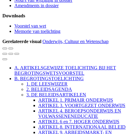
Nota's van wijziging in dossier
Amendments in dossier
Downloads
Voorstel van wet
Memorie van toelichting
Gerelateerde visual
Onderwijs, Cultuur en Wetenschap
Vergroot
Verklein
de
de
Verander
Verander
Verander
tekstgrootte
tekstgrootte
het
het
het
Sluit
kleurenschema
kleurenschema
kleurenschema
Leesmodus
A. ARTIKELSGEWIJZE TOELICHTING BIJ HET
naar
naar
naar
BEGROTINGSWETSVOORSTEL
Table
de
een
de
B. BEGROTINGSTOELICHTING
lichtmodus
grijze
donkere
of
modus
modus
1. DE LEESWIJZER
2. BELEIDSAGENDA
Contents
3. DE BELEIDSARTIKELEN
ARTIKEL 1. PRIMAIR ONDERWIJS
ARTIKEL 3. VOORTGEZET ONDERWIJS
ARTIKEL 4. BEROEPSONDERWIJS EN
VOLWASSENENEDUCATIE
ARTIKEL 6 en 7. HOGER ONDERWIJS
ARTIKEL 8. INTERNATIONAAL BELEID
ARTIKEL 9. ARBEIDSMARKT- EN