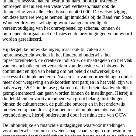
financieringssystematiek bestraft dit hard, doordat fuserende
omroepen niet alleen een vaste voet verliezen, maar ook de
financiering voor alle leden boven de 400 000. De wetswijziging
om deze barriere weg te nemen ligt inmiddels bij de Raad van State.
Wanneer deze wetswijziging wordt aangenomen ligt de
vereenvoudiging van het omroepbestel op schema, kunnen de
omroepen doorgaan met de fusies en de bezuinigingen verantwoord
worden gerealiseerd.
Bij dergelijke ontwikkelingen, maar ook bij zaken als
opbrengstgericht werken in het funderend onderwijs, het
topsectorenbeleid, de creatieve industrie, de maatregelen op het vlak
van emancipatie en het versterken van de positie van lhbt-ers, is
continuïteit en tijd van belang om het beleid daadwerkelijk en
succesvol te implementeren. Na een jaar van voorbereidingen onder
meer door wetgeving en akkoorden met partijen in het veld, zijn we
halverwege 2012 in de fase gekomen dat het beleid daadwerkelijk
geïmplementeerd kan gaan worden binnen de instellingen. Hierbij is
duidelijkheid en voortvarendheid van groot belang. Instellingen
binnen de cultuursector, de publieke omroep en in het onderwijs
moeten volop aan de slag kunnen met de implementatie van de
veranderingen, hierbij ondersteund door het ministerie van OCW.
De inhoudelijke en financiële uitdagingen waarvoor instellingen
voor onderwijs, cultuur en wetenschap staan, vragen om bestuur en