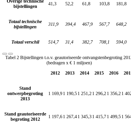
Overige technische
41,3
52,2
61,8
103,8
181,8
bijstellingen
Totaal technische
311,9
394,4
467,9
567,7
648,2
bijstellingen
Totaal verschil
514,7
31,4
382,7
708,1
594,0
Tabel 2 Bijstellingen t.o.v. geautoriseerde ontvangstenbegroting 201
(bedragen x € 1 miljoen)
2012
2013
2014
2015
2016
201
Stand
ontwerpbegroting
1 169,9
1 190,5
1 251,2
1 296,2
1 356,2
1 40
2013
Stand geautoriseerde
1 197,6
1 267,4
1 345,3
1 415,7
1 499,5
1 56
begroting 2012