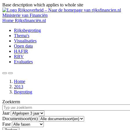
Base description which applies to whole site
Overslaan
en
Ministerie van Financiën
naar
Home
Rijksfinanciën.nl
de
Hoofdnavigatie
Rijksbegroting
inhoud
Thema's
gaan
Visualisaties
Open data
HAFIR
RBV
Evaluaties
Zoeken
Menu
Home
2013
Kruimelpad
Begroting
Zoekterm
Jaar
Documentsoort(en)
Fase