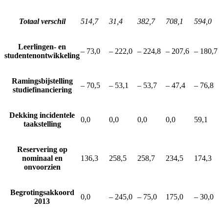
Totaal verschil
514,7
31,4
382,7
708,1
594,0
Leerlingen- en
– 73,0
– 222,0
– 224,8
– 207,6
– 180,7
studentenontwikkeling
Ramingsbijstelling
– 70,5
– 53,1
– 53,7
– 47,4
– 76,8
studiefinanciering
Dekking incidentele
0,0
0,0
0,0
0,0
59,1
taakstelling
Reservering op
nominaal en
136,3
258,5
258,7
234,5
174,3
onvoorzien
Begrotingsakkoord
0,0
– 245,0
– 75,0
175,0
– 30,0
2013