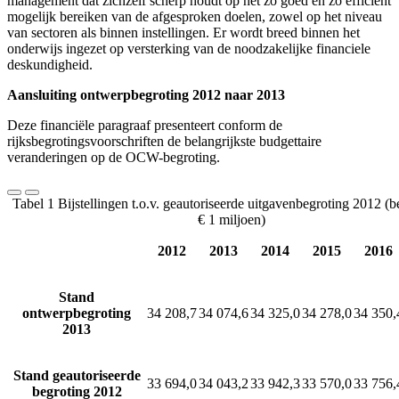
management dat zichzelf scherp houdt op het zo goed en zo efficiënt
mogelijk bereiken van de afgesproken doelen, zowel op het niveau
van sectoren als binnen instellingen. Er wordt breed binnen het
onderwijs ingezet op versterking van de noodzakelijke financiele
deskundigheid.
Aansluiting ontwerpbegroting 2012 naar 2013
Deze financiële paragraaf presenteert conform de
rijksbegrotingsvoorschriften de belangrijkste budgettaire
veranderingen op de OCW-begroting.
Tabel 1 Bijstellingen t.o.v. geautoriseerde uitgavenbegroting 2012 (
€ 1 miljoen)
2012
2013
2014
2015
2016
Stand
ontwerpbegroting
34 208,7
34 074,6
34 325,0
34 278,0
34 350,
2013
Stand geautoriseerde
33 694,0
34 043,2
33 942,3
33 570,0
33 756,
begroting 2012