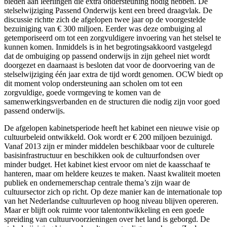
bieden aan leerlingen die extra ondersteuning nodig hebben. De
stelselwijziging Passend Onderwijs kent een breed draagvlak. De
discussie richtte zich de afgelopen twee jaar op de voorgestelde
bezuiniging van € 300 miljoen. Eerder was deze ombuiging al
getemporiseerd om tot een zorgvuldigere invoering van het stelsel te
kunnen komen. Inmiddels is in het begrotingsakkoord vastgelegd
dat de ombuiging op passend onderwijs in zijn geheel niet wordt
doorgezet en daarnaast is besloten dat voor de doorvoering van de
stelselwijziging één jaar extra de tijd wordt genomen. OCW biedt op
dit moment volop ondersteuning aan scholen om tot een
zorgvuldige, goede vormgeving te komen van de
samenwerkingsverbanden en de structuren die nodig zijn voor goed
passend onderwijs.
De afgelopen kabinetsperiode heeft het kabinet een nieuwe visie op
cultuurbeleid ontwikkeld. Ook wordt er € 200 miljoen bezuinigd.
Vanaf 2013 zijn er minder middelen beschikbaar voor de culturele
basisinfrastructuur en beschikken ook de cultuurfondsen over
minder budget. Het kabinet kiest ervoor om niet de kaasschaaf te
hanteren, maar om heldere keuzes te maken. Naast kwaliteit moeten
publiek en ondernemerschap centrale thema’s zijn waar de
cultuursector zich op richt. Op deze manier kan de internationale top
van het Nederlandse cultuurleven op hoog niveau blijven opereren.
Maar er blijft ook ruimte voor talentontwikkeling en een goede
spreiding van cultuurvoorzieningen over het land is geborgd. De