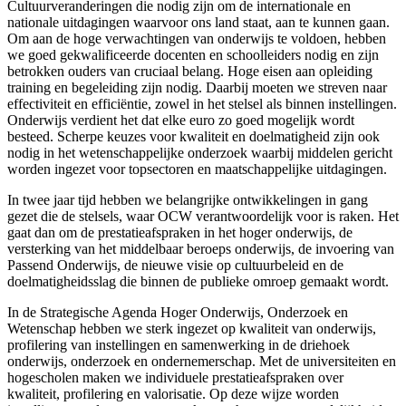
Cultuurveranderingen die nodig zijn om de internationale en
nationale uitdagingen waarvoor ons land staat, aan te kunnen gaan.
Om aan de hoge verwachtingen van onderwijs te voldoen, hebben
we goed gekwalificeerde docenten en schoolleiders nodig en zijn
betrokken ouders van cruciaal belang. Hoge eisen aan opleiding
training en begeleiding zijn nodig. Daarbij moeten we streven naar
effectiviteit en efficiëntie, zowel in het stelsel als binnen instellingen.
Onderwijs verdient het dat elke euro zo goed mogelijk wordt
besteed. Scherpe keuzes voor kwaliteit en doelmatigheid zijn ook
nodig in het wetenschappelijke onderzoek waarbij middelen gericht
worden ingezet voor topsectoren en maatschappelijke uitdagingen.
In twee jaar tijd hebben we belangrijke ontwikkelingen in gang
gezet die de stelsels, waar OCW verantwoordelijk voor is raken. Het
gaat dan om de prestatieafspraken in het hoger onderwijs, de
versterking van het middelbaar beroeps onderwijs, de invoering van
Passend Onderwijs, de nieuwe visie op cultuurbeleid en de
doelmatigheidsslag die binnen de publieke omroep gemaakt wordt.
In de Strategische Agenda Hoger Onderwijs, Onderzoek en
Wetenschap hebben we sterk ingezet op kwaliteit van onderwijs,
profilering van instellingen en samenwerking in de driehoek
onderwijs, onderzoek en ondernemerschap. Met de universiteiten en
hogescholen maken we individuele prestatieafspraken over
kwaliteit, profilering en valorisatie. Op deze wijze worden