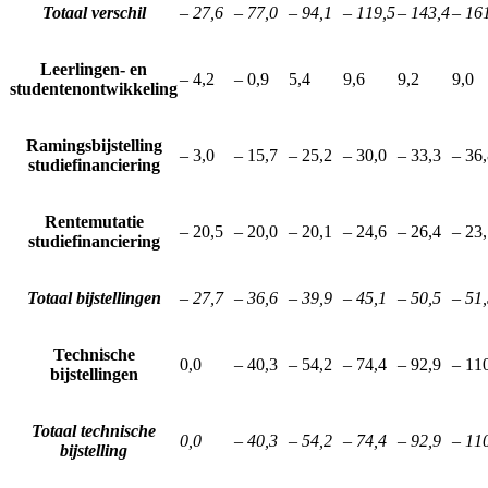
Totaal verschil
– 27,6
– 77,0
– 94,1
– 119,5
– 143,4
– 16
Leerlingen- en
– 4,2
– 0,9
5,4
9,6
9,2
9,0
studentenontwikkeling
Ramingsbijstelling
– 3,0
– 15,7
– 25,2
– 30,0
– 33,3
– 36
studiefinanciering
Rentemutatie
– 20,5
– 20,0
– 20,1
– 24,6
– 26,4
– 23
studiefinanciering
Totaal bijstellingen
– 27,7
– 36,6
– 39,9
– 45,1
– 50,5
– 51
Technische
0,0
– 40,3
– 54,2
– 74,4
– 92,9
– 11
bijstellingen
Totaal technische
0,0
– 40,3
– 54,2
– 74,4
– 92,9
– 11
bijstelling