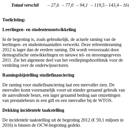
Totaal verschil
– 27,6
– 77,0
– 94,1
– 119,5
– 143,4
– 16
Toelichting:
Leerlingen- en studentenontwikkeling
In de begroting is, zoals gebruikelijk, de actuele raming van de
leerlingen- en studentenaantallen verwerkt. Deze referentieraming
2012 is lager dan de eerdere raming. Dit wordt veroorzaakt door
demografische ontwikkelingen en nieuwe tel- en stroomgegevens
2011. Zie het algemene deel van het verdiepingshoofdstuk voor de
verdeling over de onderwijssectoren.
Ramingsbijstelling studiefinanciering
De raming voor studiefinanciering laat een meevaller zien. De
meevaller komt voornamelijk voort uit minder geraamd gebruik van
de aanvullende beurs, een lager geraamd bedrag aan omzettingen
van prestatiebeurs in een gift en een meevaller bij de WTOS.
Dekking incidentele taakstelling
De incidentele taakstelling uit de begroting 2012 (€ 59,1 miljoen in
2016) is binnen de OCW-begroting gedekt.