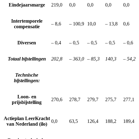
Eindejaarsmarge
219,0
0,0
0,0
0,0
0,0
Intertemporele
– 8,6
– 100,9
10,0
– 13,8
0,6
compensatie
Diversen
– 0,4
– 0,5
– 0,5
– 0,5
– 0,6
Totaal bijstellingen
202,8
– 363,0
– 85,3
140,3
– 54,2
Technische
bijstellingen:
Loon- en
270,6
278,7
279,7
275,7
277,1
prijsbijstelling
Actieplan LeerKracht
0,0
63,5
126,4
188,2
189,4
van Nederland (ilo)