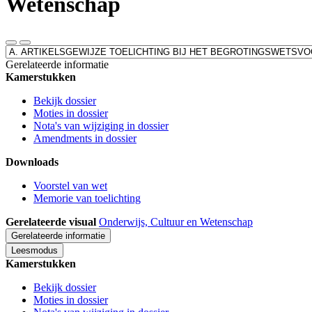
Wetenschap
Leesmodus
Toon
Direct
gerelateerde
naar
Gerelateerde informatie
informatie
Kamerstukken
Bekijk dossier
Moties in dossier
Nota's van wijziging in dossier
Amendments in dossier
Downloads
Voorstel van wet
Memorie van toelichting
Gerelateerde visual
Onderwijs, Cultuur en Wetenschap
Gerelateerde informatie
Leesmodus
Kamerstukken
Bekijk dossier
Moties in dossier