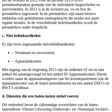
het ho worden in 2012 voor de periode 2013–2016
prestatieafspraken gemaakt met de individuele hogescholen en
universiteiten. In 2012 is in de sectoren po, vo en bve de
prestatiebox ingevoerd. In de prestatiebox zijn naast nieuwe
middelen ook geldstromen ondergebracht die eerder een apart
regime kenden. In de verschillende beleidsartikelen wordt de
prestatiebox nader toegelicht.
c. Niet-beleidsartikelen
Er zijn twee zogenaamde niet-beleidsartikelen:
–
Nominaal en onvoorzien;
–
Apparaatskosten.
Met ingang van de begroting 2013 zijn de artikelen 92 tot en met
artikel 94 samengevoegd tot het artikel 95 Apparaatskosten. Hierin
worden naast de apparaatsuitgaven van het kerndepartement ook de
apparaatskosten van de baten-lastendiensten en een aantal ZBO’s en
RWT’s zichtbaar.
d. Diensten die een baten-lasten stelsel voeren
Dit onderdeel bevat de cijfermatige overzichten van de baten-
lastendienst «Dienst Uitvoering Onderwijs» en «Nationaal Archief».