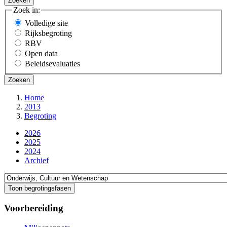
Zoek in:
Volledige site
Rijksbegroting
RBV
Open data
Beleidsevaluaties
Home
2013
Kruimelpad
Begroting
2026
2025
2024
Archief
Direct
naar
Toon begrotingsfasen
Voorbereiding