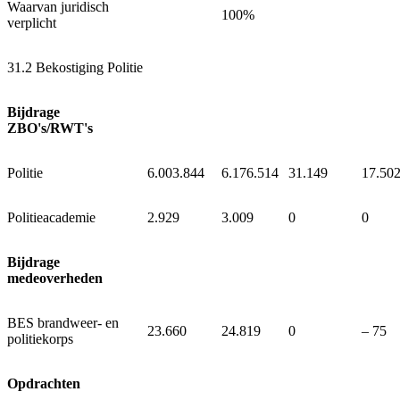
Waarvan juridisch
100%
verplicht
31.2 Bekostiging Politie
Bijdrage
ZBO's/RWT's
Politie
6.003.844
6.176.514
31.149
17.50
Politieacademie
2.929
3.009
0
0
Bijdrage
medeoverheden
BES brandweer- en
23.660
24.819
0
‒ 75
politiekorps
Opdrachten