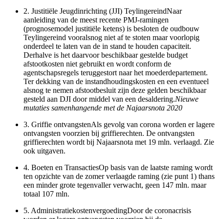
2.
Justitiële Jeugdinrichting (JJI) TeylingereindNaar
aanleiding van de meest recente PMJ-ramingen
(prognosemodel justitiële ketens) is besloten de oudbouw
Teylingereind vooralsnog niet af te stoten maar voorlopig
onderdeel te laten van de in stand te houden capaciteit.
Derhalve is het daarvoor beschikbaar gestelde budget
afstootkosten niet gebruikt en wordt conform de
agentschapsregels teruggestort naar het moederdepartement.
Ter dekking van de instandhoudingskosten en een eventueel
alsnog te nemen afstootbesluit zijn deze gelden beschikbaar
gesteld aan DJI door middel van een desaldering.
Nieuwe
mutaties samenhangende met de Najaarsnota 2020
3.
Griffie ontvangstenAls gevolg van corona worden er lagere
ontvangsten voorzien bij griffierechten. De ontvangsten
griffierechten wordt bij Najaarsnota met 19 mln. verlaagd. Zie
ook uitgaven.
4.
Boeten en TransactiesOp basis van de laatste raming wordt
ten opzichte van de zomer verlaagde raming (zie punt 1) thans
een minder grote tegenvaller verwacht, geen 147 mln. maar
totaal 107 mln.
5.
AdministratiekostenvergoedingDoor de coronacrisis