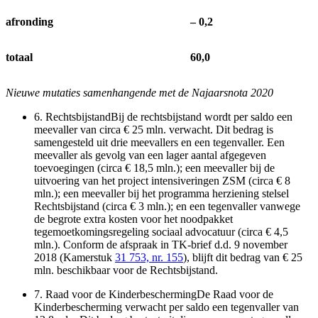
afronding
‒ 0,2
totaal
60,0
Nieuwe mutaties samenhangende met de Najaarsnota 2020
6.
RechtsbijstandBij de rechtsbijstand wordt per saldo een
meevaller van circa € 25 mln. verwacht. Dit bedrag is
samengesteld uit drie meevallers en een tegenvaller. Een
meevaller als gevolg van een lager aantal afgegeven
toevoegingen (circa € 18,5 mln.); een meevaller bij de
uitvoering van het project intensiveringen ZSM (circa € 8
mln.); een meevaller bij het programma herziening stelsel
Rechtsbijstand (circa € 3 mln.); en een tegenvaller vanwege
de begrote extra kosten voor het noodpakket
tegemoetkomingsregeling sociaal advocatuur (circa € 4,5
mln.). Conform de afspraak in TK-brief d.d. 9 november
2018 (Kamerstuk
31 753, nr. 155
), blijft dit bedrag van € 25
mln. beschikbaar voor de Rechtsbijstand.
7.
Raad voor de KinderbeschermingDe Raad voor de
Kinderbescherming verwacht per saldo een tegenvaller van