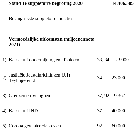
Stand 1e suppletoire begroting 2020
14.406.505
Belangrijkste suppletoire mutaties
Vermoedelijke uitkomsten (miljoenennota
2021)
1)
Kasschuif ondermijning en afpakken
33, 34
‒ 23.900
Justitiële Jeugdinrichtingen (JJI)
2)
34
23.000
Teylingereind
3)
Grenzen en Veiligheid
37, 92
19.367
4)
Kasschuif IND
37
40.000
5)
Corona gerelateerde kosten
92
60.000