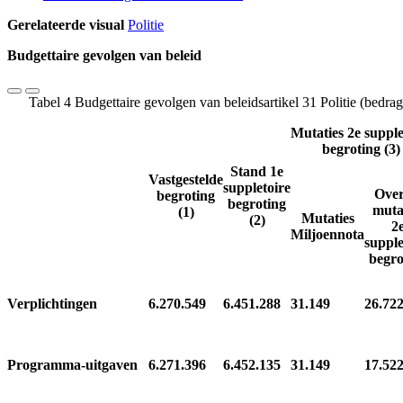
Gerelateerde visual
Politie
Budgettaire gevolgen van beleid
Tabel 4 Budgettaire gevolgen van beleidsartikel 31 Politie (bedra
Mutaties 2e supple
begroting (3)
Stand 1e
Vastgestelde
suppletoire
Over
begroting
begroting
muta
(1)
Mutaties
(2)
2
Miljoennota
supple
begro
Verplichtingen
6.270.549
6.451.288
31.149
26.72
Programma-uitgaven
6.271.396
6.452.135
31.149
17.52