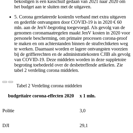
bekostigen is een kasschuif gedaan van 2021 naar 2020 om
het budget aan te sluiten met de uitgaven.
5.
Corona gerelateerde kostenIn verband met extra uitgaven
en gederfde ontvangsten door COVID-19 is in 2020 € 60
mln. aan de JenV-begroting toegevoegd. Als gevolg van de
genomen coronamaatregelen maakt JenV kosten in 2020 voor
personele bescherming, om primaire processen corona-proof
te maken en om achterstanden binnen de strafrechtketen weg
te werken. Daarnaast worden er lagere ontvangsten voorzien
bij de griffierechten en de administratiekosten CJIB als gevolg
van COVID-19. Deze middelen worden in deze suppletoire
begroting toebedeeld over de desbetreffende artikelen. Zie
tabel 2 verdeling corona middelen.
Tabel 2 Verdeling corona middelen
budgettaire corona-effecten 2020
x 1 mln.
Politie
3,0
DJI
29,1