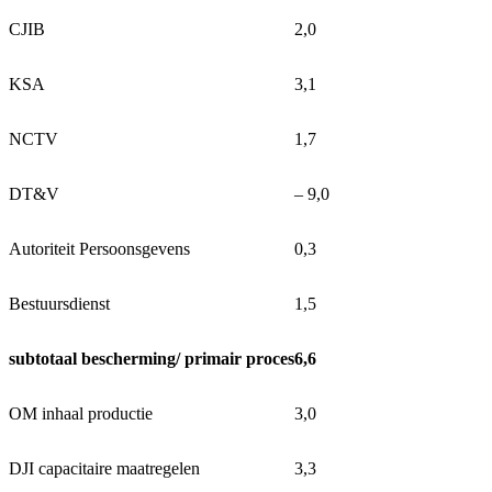
CJIB
2,0
KSA
3,1
NCTV
1,7
DT&V
‒ 9,0
Autoriteit Persoonsgevens
0,3
Bestuursdienst
1,5
subtotaal bescherming/ primair proces
6,6
OM inhaal productie
3,0
DJI capacitaire maatregelen
3,3