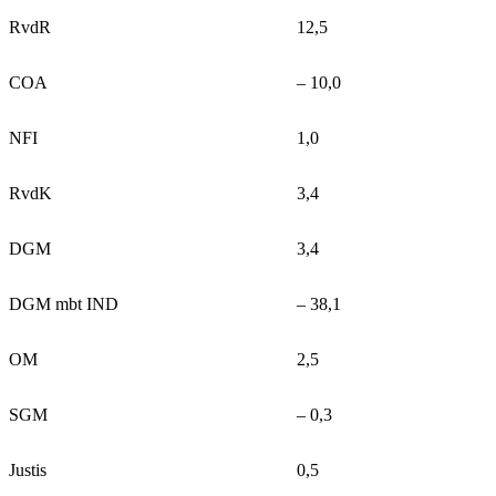
RvdR
12,5
COA
‒ 10,0
NFI
1,0
RvdK
3,4
DGM
3,4
DGM mbt IND
‒ 38,1
OM
2,5
SGM
‒ 0,3
Justis
0,5