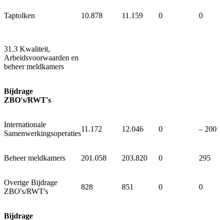
Taptolken
10.878
11.159
0
0
31.3 Kwaliteit,
Arbeidsvoorwaarden en
beheer meldkamers
Bijdrage
ZBO's/RWT's
Internationale
11.172
12.046
0
‒ 200
Samenwerkingsoperaties
Beheer meldkamers
201.058
203.820
0
295
Overige Bijdrage
828
851
0
0
ZBO's/RWT's
Bijdrage