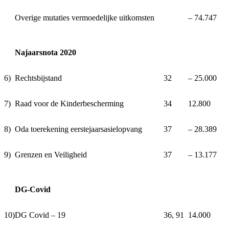
Overige mutaties vermoedelijke uitkomsten
‒ 74.747
Najaarsnota 2020
6)
Rechtsbijstand
32
‒ 25.000
7)
Raad voor de Kinderbescherming
34
12.800
8)
Oda toerekening eerstejaarsasielopvang
37
‒ 28.389
9)
Grenzen en Veiligheid
37
‒ 13.177
DG-Covid
10)
DG Covid ‒ 19
36, 91
14.000