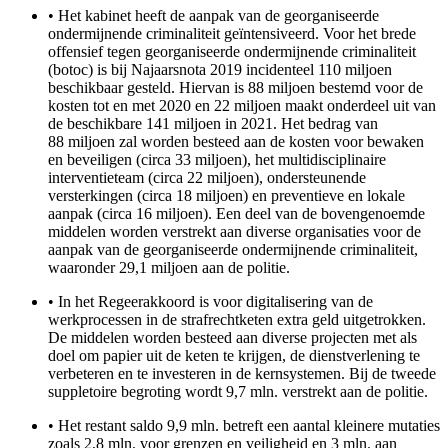
•
Het kabinet heeft de aanpak van de georganiseerde
ondermijnende criminaliteit geïntensiveerd. Voor het brede
offensief tegen georganiseerde ondermijnende criminaliteit
(botoc) is bij Najaarsnota 2019 incidenteel 110 miljoen
beschikbaar gesteld. Hiervan is 88 miljoen bestemd voor de
kosten tot en met 2020 en 22 miljoen maakt onderdeel uit van
de beschikbare 141 miljoen in 2021. Het bedrag van
88 miljoen zal worden besteed aan de kosten voor bewaken
en beveiligen (circa 33 miljoen), het multidisciplinaire
interventieteam (circa 22 miljoen), ondersteunende
versterkingen (circa 18 miljoen) en preventieve en lokale
aanpak (circa 16 miljoen). Een deel van de bovengenoemde
middelen worden verstrekt aan diverse organisaties voor de
aanpak van de georganiseerde ondermijnende criminaliteit,
waaronder 29,1 miljoen aan de politie.
•
In het Regeerakkoord is voor digitalisering van de
werkprocessen in de strafrechtketen extra geld uitgetrokken.
De middelen worden besteed aan diverse projecten met als
doel om papier uit de keten te krijgen, de dienstverlening te
verbeteren en te investeren in de kernsystemen. Bij de tweede
suppletoire begroting wordt 9,7 mln. verstrekt aan de politie.
•
Het restant saldo 9,9 mln. betreft een aantal kleinere mutaties
zoals 2,8 mln. voor grenzen en veiligheid en 3 mln. aan