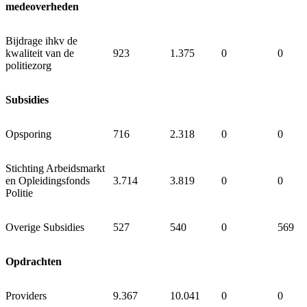
medeoverheden
Bijdrage ihkv de
kwaliteit van de
923
1.375
0
0
politiezorg
Subsidies
Opsporing
716
2.318
0
0
Stichting Arbeidsmarkt
en Opleidingsfonds
3.714
3.819
0
0
Politie
Overige Subsidies
527
540
0
569
Opdrachten
Providers
9.367
10.041
0
0