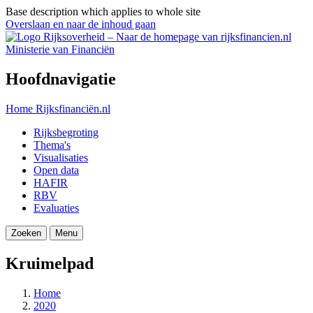
Base description which applies to whole site
Overslaan en naar de inhoud gaan
Ministerie van Financiën
Hoofdnavigatie
Home
Rijksfinanciën.nl
Rijksbegroting
Thema's
Visualisaties
Open data
HAFIR
RBV
Evaluaties
Zoeken
Menu
Kruimelpad
Home
2020