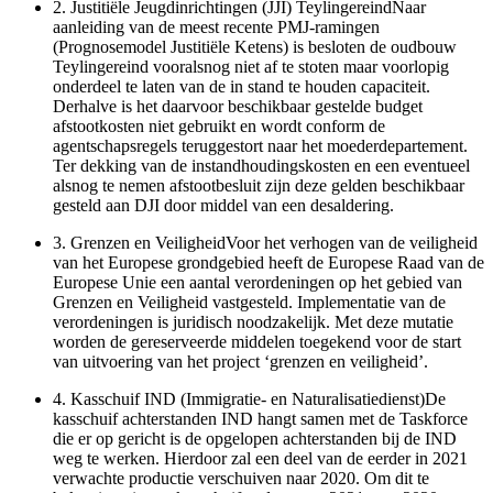
2.
Justitiële Jeugdinrichtingen (JJI) TeylingereindNaar
aanleiding van de meest recente PMJ-ramingen
(Prognosemodel Justitiële Ketens) is besloten de oudbouw
Teylingereind vooralsnog niet af te stoten maar voorlopig
onderdeel te laten van de in stand te houden capaciteit.
Derhalve is het daarvoor beschikbaar gestelde budget
afstootkosten niet gebruikt en wordt conform de
agentschapsregels teruggestort naar het moederdepartement.
Ter dekking van de instandhoudingskosten en een eventueel
alsnog te nemen afstootbesluit zijn deze gelden beschikbaar
gesteld aan DJI door middel van een desaldering.
3.
Grenzen en VeiligheidVoor het verhogen van de veiligheid
van het Europese grondgebied heeft de Europese Raad van de
Europese Unie een aantal verordeningen op het gebied van
Grenzen en Veiligheid vastgesteld. Implementatie van de
verordeningen is juridisch noodzakelijk. Met deze mutatie
worden de gereserveerde middelen toegekend voor de start
van uitvoering van het project ‘grenzen en veiligheid’.
4.
Kasschuif IND (Immigratie- en Naturalisatiedienst)De
kasschuif achterstanden IND hangt samen met de Taskforce
die er op gericht is de opgelopen achterstanden bij de IND
weg te werken. Hierdoor zal een deel van de eerder in 2021
verwachte productie verschuiven naar 2020. Om dit te