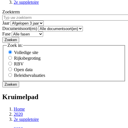
2e suppletoire
Zoekterm
Jaar
Documentsoort(en)
Fase
Zoek in:
Volledige site
Rijksbegroting
RBV
Open data
Beleidsevaluaties
Kruimelpad
Home
2020
2e suppletoire