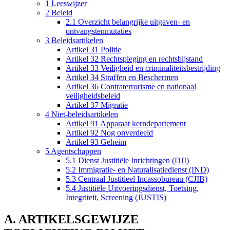
1 Leeswijzer
2 Beleid
2.1 Overzicht belangrijke uitgaven- en
ontvangstenmutaties
3 Beleidsartikelen
Artikel 31 Politie
Artikel 32 Rechtspleging en rechtsbijstand
Artikel 33 Veiligheid en criminaliteitsbestrijding
Artikel 34 Straffen en Beschermen
Artikel 36 Contraterrorisme en nationaal
veiligheidsbeleid
Artikel 37 Migratie
4 Niet-beleidsartikelen
Artikel 91 Apparaat kerndepartement
Artikel 92 Nog onverdeeld
Artikel 93 Geheim
5 Agentschappen
5.1 Dienst Justitiële Inrichtingen (DJI)
5.2 Immigratie- en Naturalisatiedienst (IND)
5.3 Centraal Justitieel Incassobureau (CJIB)
5.4 Justitiële Uitvoeringsdienst, Toetsing,
Integriteit, Screening (JUSTIS)
A. ARTIKELSGEWIJZE