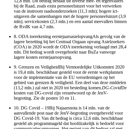
12,8 mln. Dit bedrag bestaat uit diverse mee- en tegenvallers
bij de Raad, zoals extra personeelsinzet voor het verwerken
van de instroom raadsonderzoeken (11,3 mln); hogere ict-
uitgaven die samenhangen met de hogere personeelsinzet (3,9
mln); servicekosten (2,3 mln.) en een aantal meevallers binnen
de RvdK van 4,7 mln.
8.
ODA toerekening eerstejaarsasielopvangAls gevolg van de
lagere bezetting bij het Centraal Orgaan opvang Asielzoekers
(COA) in 2020 wordt de ODA toerekening verlaagd met 28,4
mln. Dit bedrag wordt overgeboekt naar BuZa vanwege
lagere kosten eerstejaarsopvang.
9.
Grenzen en VeiligheidBij Vermoedelijke Uitkomsten 2020
is 19,4 mln. beschikbaar gesteld voor de eerste werkplannen
voor de implementatie van de EU verordeningen op het
gebied van grenzen & veiligheid. Een deel van deze middelen
(13,2 mln.) zal niet in 2020 tot besteding komen.
DG-Covid
De
kosten van DG-covid zijn verantwoord op de JenV-
begroting. Zie de posten 10 en 11.
10.
DG Covid ‒ 19Bij Najaarsnota is 14 mln. van de
aanvullende post naar de JenV-begroting overgeheveld voor
DG Covid-19. Van dit bedrag is circa 12,6 mln. beschikbaar
gesteld als programmageld dat hoofdzakelijk is bedoeld voor
communicatiecampagnes. Het restant van dit bedrag zal met