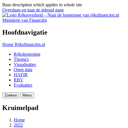
Base description which applies to whole site
Overslaan en naar de inhoud gaan
Ministerie van Financiën
Hoofdnavigatie
Home
Rijksfinanciën.nl
Rijksbegroting
Thema's
Visualisaties
Open data
HAFIR
RBV
Evaluaties
Zoeken
Menu
Kruimelpad
Home
2022