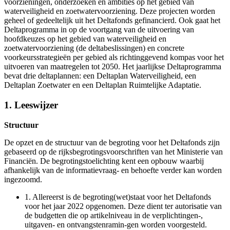
voorzieningen, onderzoeken en ambities op het gebied van
waterveiligheid en zoetwatervoorziening. Deze projecten worden
geheel of gedeeltelijk uit het Deltafonds gefinancierd. Ook gaat het
Deltaprogramma in op de voortgang van de uitvoering van
hoofdkeuzes op het gebied van waterveiligheid en
zoetwatervoorziening (de deltabeslissingen) en concrete
voorkeursstrategieën per gebied als richtinggevend kompas voor het
uitvoeren van maatregelen tot 2050. Het jaarlijkse Deltaprogramma
bevat drie deltaplannen: een Deltaplan Waterveiligheid, een
Deltaplan Zoetwater en een Deltaplan Ruimtelijke Adaptatie.
1. Leeswijzer
Structuur
De opzet en de structuur van de begroting voor het Deltafonds zijn
gebaseerd op de rijksbegrotingsvoorschriften van het Ministerie van
Financiën. De begrotingstoelichting kent een opbouw waarbij
afhankelijk van de informatievraag- en behoefte verder kan worden
ingezoomd.
1.
Allereerst is de begroting(wet)staat voor het Deltafonds
voor het jaar 2022 opgenomen. Deze dient ter autorisatie van
de budgetten die op artikelniveau in de verplichtingen-,
uitgaven- en ontvangstenramin-gen worden voorgesteld.