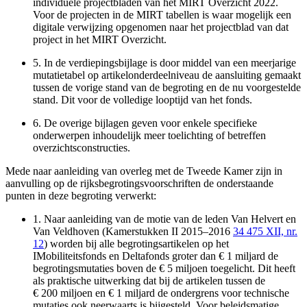
individuele projectbladen van het MIRT Overzicht 2022.
Voor de projecten in de MIRT tabellen is waar mogelijk een
digitale verwijzing opgenomen naar het projectblad van dat
project in het MIRT Overzicht.
5.
In de verdiepingsbijlage is door middel van een meerjarige
mutatietabel op artikelonderdeelniveau de aansluiting gemaakt
tussen de vorige stand van de begroting en de nu voorgestelde
stand. Dit voor de volledige looptijd van het fonds.
6.
De overige bijlagen geven voor enkele specifieke
onderwerpen inhoudelijk meer toelichting of betreffen
overzichtsconstructies.
Mede naar aanleiding van overleg met de Tweede Kamer zijn in
aanvulling op de rijksbegrotingsvoorschriften de onderstaande
punten in deze begroting verwerkt:
1.
Naar aanleiding van de motie van de leden Van Helvert en
Van Veldhoven (Kamerstukken II 2015–2016
34 475 XII, nr.
12
) worden bij alle begrotingsartikelen op het
IMobiliteitsfonds en Deltafonds groter dan € 1 miljard de
begrotingsmutaties boven de € 5 miljoen toegelicht. Dit heeft
als praktische uitwerking dat bij de artikelen tussen de
€ 200 miljoen en € 1 miljard de ondergrens voor technische
mutaties ook neerwaarts is bijgesteld. Voor beleidsmatige