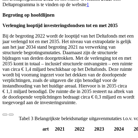
Deltaprogramma is te vinden op de website
1
Begroting op hoofdlijnen
Verlenging looptijd investeringsfondsen tot en met 2035
Bij de begroting 2022 wordt de looptijd van het Deltafonds met een
jaar verlengd tot en met 2035. Het niveau van extrapolatie is gelijk
aan het jaar 2034 stand begroting 2021 na verwerking van
structurele begrotingsmutaties. Daarnaast zijn de structurele
bijdragen van derden doorgetrokken. Met de verlenging tot en met
2035 komt in totaal – inclusief structurele ontvangsten – een ruimte
van circa € 1,4 miljard beschikbaar op het Deltafonds. Deze ruimte
wordt bij voorrang ingezet voor het dekken van de doorlopende
verplichtingen, zoals de uitgaven die zijn benodigd voor de
instandhouding van het huidige areaal. Hiervoor is in 2035 circa
€ 1,1 miljard benodigd. De ruimte die in 2035 resteert na aftrek van
de doorlopende verplichtingen bedraagt circa € 0,3 miljard en wordt
toegevoegd aan de investeringsruimte.
Tabel 3 Belangrijkste beleidsmatige uitgavenmutaties t.o.v. v
art
2021
2022
2023
2024
2