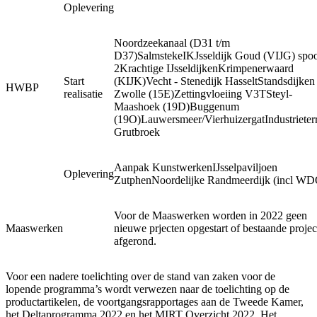
Oplevering
Noordzeekanaal (D31 t/m
D37)SalmstekeIKJsseldijk Goud (VIJG) spo
2Krachtige IJsseldijkenKrimpenerwaard
Start
(KIJK)Vecht - Stenedijk HasseltStandsdijken
HWBP
realisatie
Zwolle (15E)Zettingvloeiing V3TSteyl-
Maashoek (19D)Buggenum
(19O)Lauwersmeer/VierhuizergatIndustrieter
Grutbroek
Aanpak KunstwerkenIJsselpaviljoen
Oplevering
ZutphenNoordelijke Randmeerdijk (incl W
Voor de Maaswerken worden in 2022 geen
Maaswerken
nieuwe prjecten opgestart of bestaande projec
afgerond.
Voor een nadere toelichting over de stand van zaken voor de
lopende programma’s wordt verwezen naar de toelichting op de
productartikelen, de voortgangsrapportages aan de Tweede Kamer,
het Deltaprogramma 2022 en het MIRT Overzicht 2022. Het