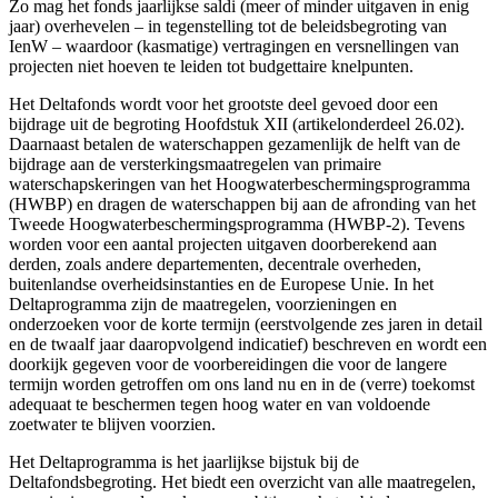
Zo mag het fonds jaarlijkse saldi (meer of minder uitgaven in enig
jaar) overhevelen – in tegenstelling tot de beleidsbegroting van
IenW – waardoor (kasmatige) vertragingen en versnellingen van
projecten niet hoeven te leiden tot budgettaire knelpunten.
Het Deltafonds wordt voor het grootste deel gevoed door een
bijdrage uit de begroting Hoofdstuk XII (artikelonderdeel 26.02).
Daarnaast betalen de waterschappen gezamenlijk de helft van de
bijdrage aan de versterkingsmaatregelen van primaire
waterschapskeringen van het Hoogwaterbeschermingsprogramma
(HWBP) en dragen de waterschappen bij aan de afronding van het
Tweede Hoogwaterbeschermingsprogramma (HWBP-2). Tevens
worden voor een aantal projecten uitgaven doorberekend aan
derden, zoals andere departementen, decentrale overheden,
buitenlandse overheidsinstanties en de Europese Unie. In het
Deltaprogramma zijn de maatregelen, voorzieningen en
onderzoeken voor de korte termijn (eerstvolgende zes jaren in detail
en de twaalf jaar daaropvolgend indicatief) beschreven en wordt een
doorkijk gegeven voor de voorbereidingen die voor de langere
termijn worden getroffen om ons land nu en in de (verre) toekomst
adequaat te beschermen tegen hoog water en van voldoende
zoetwater te blijven voorzien.
Het Deltaprogramma is het jaarlijkse bijstuk bij de
Deltafondsbegroting. Het biedt een overzicht van alle maatregelen,