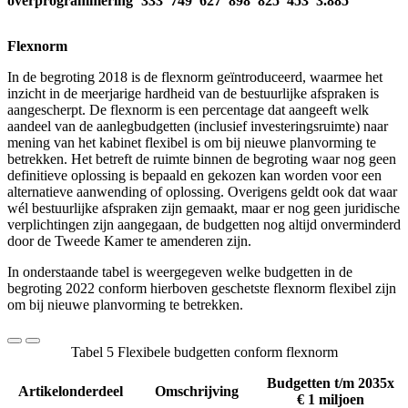
overprogrammering
333
749
627
898
825
453
3.885
Flexnorm
In de begroting 2018 is de flexnorm geïntroduceerd, waarmee het
inzicht in de meerjarige hardheid van de bestuurlijke afspraken is
aangescherpt. De flexnorm is een percentage dat aangeeft welk
aandeel van de aanlegbudgetten (inclusief investeringsruimte) naar
mening van het kabinet flexibel is om bij nieuwe planvorming te
betrekken. Het betreft de ruimte binnen de begroting waar nog geen
definitieve oplossing is bepaald en gekozen kan worden voor een
alternatieve aanwending of oplossing. Overigens geldt ook dat waar
wél bestuurlijke afspraken zijn gemaakt, maar er nog geen juridische
verplichtingen zijn aangegaan, de budgetten nog altijd onverminderd
door de Tweede Kamer te amenderen zijn.
In onderstaande tabel is weergegeven welke budgetten in de
begroting 2022 conform hierboven geschetste flexnorm flexibel zijn
om bij nieuwe planvorming te betrekken.
Tabel 5 Flexibele budgetten conform flexnorm
Budgetten t/m 2035x
Artikelonderdeel
Omschrijving
€ 1 miljoen