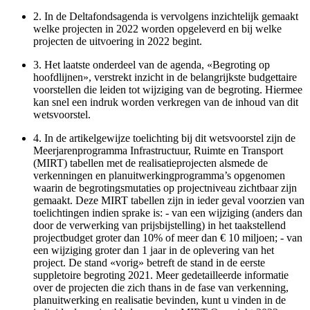
2.
In de Deltafondsagenda is vervolgens inzichtelijk gemaakt
welke projecten in 2022 worden opgeleverd en bij welke
projecten de uitvoering in 2022 begint.
3.
Het laatste onderdeel van de agenda, «Begroting op
hoofdlijnen», verstrekt inzicht in de belangrijkste budgettaire
voorstellen die leiden tot wijziging van de begroting. Hiermee
kan snel een indruk worden verkregen van de inhoud van dit
wetsvoorstel.
4.
In de artikelgewijze toelichting bij dit wetsvoorstel zijn de
Meerjarenprogramma Infrastructuur, Ruimte en Transport
(MIRT) tabellen met de realisatieprojecten alsmede de
verkenningen en planuitwerkingprogramma’s opgenomen
waarin de begrotingsmutaties op projectniveau zichtbaar zijn
gemaakt. Deze MIRT tabellen zijn in ieder geval voorzien van
toelichtingen indien sprake is: - van een wijziging (anders dan
door de verwerking van prijsbijstelling) in het taakstellend
projectbudget groter dan 10% of meer dan € 10 miljoen; - van
een wijziging groter dan 1 jaar in de oplevering van het
project. De stand «vorig» betreft de stand in de eerste
suppletoire begroting 2021. Meer gedetailleerde informatie
over de projecten die zich thans in de fase van verkenning,
planuitwerking en realisatie bevinden, kunt u vinden in de