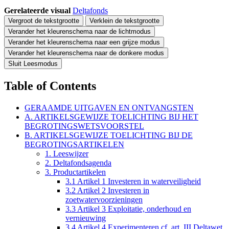
Gerelateerde visual
Deltafonds
Vergroot de tekstgrootte
Verklein de tekstgrootte
Verander het kleurenschema naar de lichtmodus
Verander het kleurenschema naar een grijze modus
Verander het kleurenschema naar de donkere modus
Sluit Leesmodus
Table of Contents
GERAAMDE UITGAVEN EN ONTVANGSTEN
A. ARTIKELSGEWIJZE TOELICHTING BIJ HET
BEGROTINGSWETSVOORSTEL
B. ARTIKELSGEWIJZE TOELICHTING BIJ DE
BEGROTINGSARTIKELEN
1. Leeswijzer
2. Deltafondsagenda
3. Productartikelen
3.1 Artikel 1 Investeren in waterveiligheid
3.2 Artikel 2 Investeren in
zoetwatervoorzieningen
3.3 Artikel 3 Exploitatie, onderhoud en
vernieuwing
3.4 Artikel 4 Experimenteren cf. art. III Deltawet