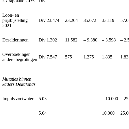
Extrapolatie 2035
Div
Loon- en
prijsbijstelling
Div
23.474
23.264
35.072
33.119
57.6
2021
Desalderingen
Div
1.302
11.582
‒ 9.380
‒ 3.598
‒ 2.
Overboekingen
Div
7.547
575
1.275
1.835
1.83
andere begrotingen
Mutaties binnen
kaders Deltafonds
Impuls zoetwater
5.03
‒ 10.000
‒ 25
5.04
10.000
25.0