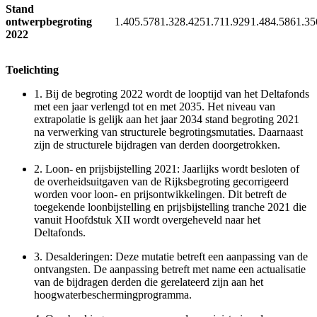
Stand
ontwerpbegroting
1.405.578
1.328.425
1.711.929
1.484.586
1.35
2022
Toelichting
1.
Bij de begroting 2022 wordt de looptijd van het Deltafonds
met een jaar verlengd tot en met 2035. Het niveau van
extrapolatie is gelijk aan het jaar 2034 stand begroting 2021
na verwerking van structurele begrotingsmutaties. Daarnaast
zijn de structurele bijdragen van derden doorgetrokken.
2.
Loon- en prijsbijstelling 2021: Jaarlijks wordt besloten of
de overheidsuitgaven van de Rijksbegroting gecorrigeerd
worden voor loon- en prijsontwikkelingen. Dit betreft de
toegekende loonbijstelling en prijsbijstelling tranche 2021 die
vanuit Hoofdstuk XII wordt overgeheveld naar het
Deltafonds.
3.
Desalderingen: Deze mutatie betreft een aanpassing van de
ontvangsten. De aanpassing betreft met name een actualisatie
van de bijdragen derden die gerelateerd zijn aan het
hoogwaterbeschermingprogramma.