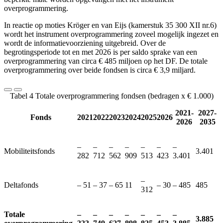
overprogrammering.
In reactie op moties Kröger en van Eijs (kamerstuk 35 300 XII nr.6)
wordt het instrument overprogrammering zoveel mogelijk ingezet en
wordt de informatievoorziening uitgebreid. Over de
begrotingsperiode tot en met 2026 is per saldo sprake van een
overprogrammering van circa € 485 miljoen op het DF. De totale
overprogrammering over beide fondsen is circa € 3,9 miljard.
Tabel 4 Totale overprogrammering fondsen (bedragen x € 1.000)
2021-
2027-
Fonds
2021
2022
2023
2024
2025
2026
2026
2035
‒
‒
‒
‒
‒
‒
‒
Mobiliteitsfonds
3.401
282
712
562
909
513
423
3.401
‒
Deltafonds
‒ 51
‒ 37
‒ 65
11
‒ 30
‒ 485
485
312
Totale
‒
‒
‒
‒
‒
‒
‒
3.885