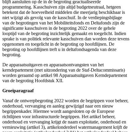
blijft aansluiten op de in de begroting geactualiseerde
programmering. Kasschuiven zijn altijd budgetneutraal, hetgeen
betekent dat de hoeveelheid middelen die meerjarig beschikbaar is
niet wijzigt als gevolg van de kasschuif. In de verdiepingsbijlage
van de begrotingen van het Mobiliteitsfonds en Deltafonds zijn de
significante kasschuiven in de begroting 2022 over de gehele
looptijd van de begroting inzichtelijk gemaakt en toegelicht. Indien
sprake is van politiek relevante kasschuiven dan worden deze tevens
opgenomen en toegelicht in de begroting op hoofdlijnen. De
begroting op hoofdlijnen treft u in deltafondsagenda van deze
begroting.
De apparaatsuitgaven en apparaatsontvangsten van het
kerndepartement (met uitzondering van de Staf-Deltacommissaris)
worden geraamd op artikel 98 Apparaatsuitgaven Kerndepartement
van de begroting Hoofdstuk XII.
Groeiparagraaf
Vanaf de ontwerpbegroting 2022 worden de begrippen voor beheer,
onderhoud, vervanging en aanleg gewijzigd naar een nieuw
begrippenkader. Hiermee wordt aangesloten op de Europese
richtlijnen voor infrastructurele begrippen. Het artikel beheer,
onderhoud en vervanging krijgt de naam exploitatie, onderhoud en
vernieuwing (artikel 3), artikelonderdeel watermanagement krijft de