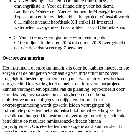
4.
Overboekingen van en naar andere ministeries: de
omvangrijkste is; Voor de financiering voor het thema
Landbouw Wateren en Voedsel binnen de Missiegedreven
Topsectoren en Innovatiebeleid en het project Water4all wordt
€ 11 miljoen vanuit hoofdstuk XII artikel 11 Integraal
waterbeleid overgeheveld naar artikel 1.01.03 Studiekosten.
5.
Vanuit de investeringsruimte wordt een impuls
€ 100 miljoen in de jaren 2024 tot en met 2028 overgeboekt
naar de beleidsreservering Zoetwater.
Overprogrammering
Het instrument overprogrammering is door het kabinet ingezet om te
zorgen dat de budgetten voor aanleg van infrastructuur zo veel
mogelijk tot besteding komen in de jaren waarin deze beschikbaar
zijn gesteld. De ervaring leert namelijk dat infrastructuurprojecten
kunnen vertragen ten opzichte van de planning, bijvoorbeeld door
complexiteit, onvoorziene omstandigheden of een hoog
ambitieniveau in de afgegeven mijlpalen. Doordat met
overprogrammering wordt gewerkt leiden vertragingen bij
individuele projecten niet automatisch tot onderbesteding van het
beschikbare budget. Het instrument overprogrammering heeft enkel
betrekking op reguliere ramingsonzekerheden binnen
projectgrenzen. Onzekerheden van exogene aard kunnen slecht in
beperkte mate worden opgevangen met het instrument