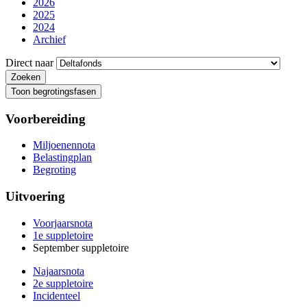
2026
2025
2024
Archief
Direct naar
Toon begrotingsfasen
Voorbereiding
Miljoenennota
Belastingplan
Begroting
Uitvoering
Voorjaarsnota
1e suppletoire
September suppletoire
Najaarsnota
2e suppletoire
Incidenteel