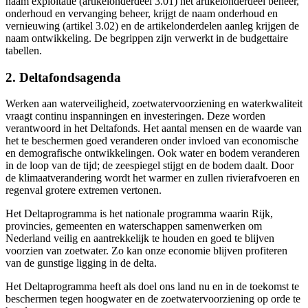
naam exploitatie (artikelonderdeel 3.01) het artikelonderdeel beheer,
onderhoud en vervanging beheer, krijgt de naam onderhoud en
vernieuwing (artikel 3.02) en de artikelonderdelen aanleg krijgen de
naam ontwikkeling. De begrippen zijn verwerkt in de budgettaire
tabellen.
2. Deltafondsagenda
Werken aan waterveiligheid, zoetwatervoorziening en waterkwaliteit
vraagt continu inspanningen en investeringen. Deze worden
verantwoord in het Deltafonds. Het aantal mensen en de waarde van
het te beschermen goed veranderen onder invloed van economische
en demografische ontwikkelingen. Ook water en bodem veranderen
in de loop van de tijd; de zeespiegel stijgt en de bodem daalt. Door
de klimaatverandering wordt het warmer en zullen rivierafvoeren en
regenval grotere extremen vertonen.
Het Deltaprogramma is het nationale programma waarin Rijk,
provincies, gemeenten en waterschappen samenwerken om
Nederland veilig en aantrekkelijk te houden en goed te blijven
voorzien van zoetwater. Zo kan onze economie blijven profiteren
van de gunstige ligging in de delta.
Het Deltaprogramma heeft als doel ons land nu en in de toekomst te
beschermen tegen hoogwater en de zoetwatervoorziening op orde te