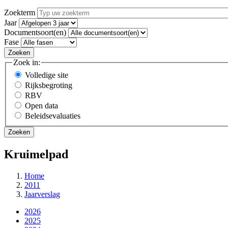
Zoekterm
Jaar
Documentsoort(en)
Fase
Zoek in:
Volledige site
Rijksbegroting
RBV
Open data
Beleidsevaluaties
Kruimelpad
Home
2011
Jaarverslag
2026
2025