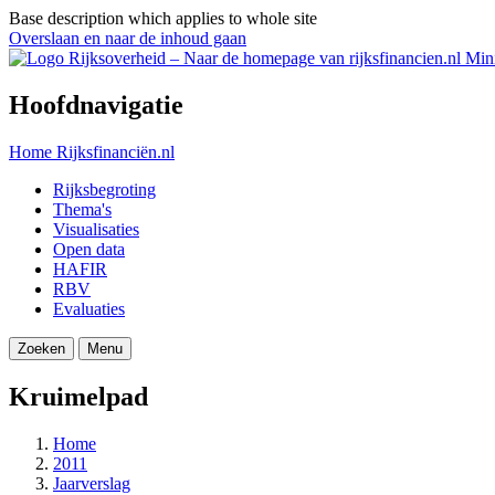
Base description which applies to whole site
Overslaan en naar de inhoud gaan
Mini
Hoofdnavigatie
Home
Rijksfinanciën.nl
Rijksbegroting
Thema's
Visualisaties
Open data
HAFIR
RBV
Evaluaties
Zoeken
Menu
Kruimelpad
Home
2011
Jaarverslag