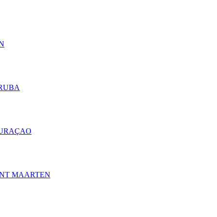
N
ARUBA
CURAÇAO
INT MAARTEN