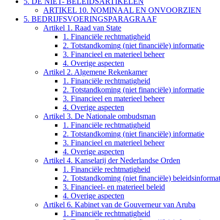
5. DE NIET- BELEIDSARTIKELEN
ARTIKEL 10. NOMINAAL EN ONVOORZIEN
5. BEDRIJFSVOERINGSPARAGRAAF
Artikel 1. Raad van State
1. Financiële rechtmatigheid
2. Totstandkoming (niet financiële) informatie
3. Financieel en materieel beheer
4. Overige aspecten
Artikel 2. Algemene Rekenkamer
1. Financiële rechtmatigheid
2. Totstandkoming (niet financiële) informatie
3. Financieel en materieel beheer
4. Overige aspecten
Artikel 3. De Nationale ombudsman
1. Financiële rechtmatigheid
2. Totstandkoming (niet financiële) informatie
3. Financieel en materieel beheer
4. Overige aspecten
Artikel 4. Kanselarij der Nederlandse Orden
1. Financiële rechtmatigheid
2. Totstandkoming (niet financiële) beleidsinformat
3. Financieel- en materieel beleid
4. Overige aspecten
Artikel 6. Kabinet van de Gouverneur van Aruba
1. Financiële rechtmatigheid