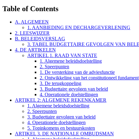
Table of Contents
A. ALGEMEEN
1. AANBIEDING EN DECHARGEVERLENING
2. LEESWIJZER
B. BELEIDSVERSLAG
3. TABEL BUDGETTAIRE GEVOLGEN VAN BELE
4. DE ARTIKELEN
ARTIKEL 1. RAAD VAN STATE
1. Algemene beleidsdoelstelling
2. Speerpunten
1. De versterking van de adviesfunctie
2. Ontwikkeling van het constitutioneel fundament
3. De terugkoppeling
3. Budgettaire gevolgen van beleid
4. Operationele doelstellingen
ARTIKEL 2: ALGEMENE REKENKAMER
1. Algemene beleidsdoelstelling
2. Speerpunten
3. Budgettaire gevolgen van beleid
4. Operationele doelstellingen
5. Topinkomens en bestuurskosten
ARTIKEL 3. DE NATIONALE OMBUDSMAN