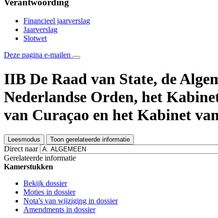
Verantwoording
Financieel jaarverslag
Jaarverslag
Slotwet
Deze pagina e-mailen
IIB De Raad van State, de Alg
Nederlandse Orden, het Kabine
van Curaçao en het Kabinet va
Leesmodus
Toon gerelateerde informatie
Direct naar
Gerelateerde informatie
Kamerstukken
Bekijk dossier
Moties in dossier
Nota's van wijziging in dossier
Amendments in dossier