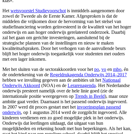
klas».
Het
wetsvoorstel Studievoorschot
is inmiddels aangenomen door
zowel de Tweede als de Eerste Kamer. Afgesproken is dat de
middelen die vrijkomen door de hervorming van het stelsel van
studiefinanciering worden geïnvesteerd in de kwaliteit van het hoger
onderwijs en aan hoger onderwijs gerelateerd onderzoek. Daarbij
zal het gaan om gerichte investeringen, aansluitend bij de
strategische plannen van de instellingen en nieuw te maken
kwaliteitsafspraken. Door het verhogen van de aanvullende beurs
blijft het hoger onderwijs toegankelijk voor studenten met ouders
met een lager inkomen.
Met het sluiten van de sectorakkoorden voor het
po
,
vo
en
mbo
, én
de ondertekening van de
Regeldrukagenda Onderwijs 2014–2017
hebben we invulling gegeven aan de ambities uit het
Nationaal
Onderwijs Akkoord
(NOA) en de
Lerarenagenda
. Het Nederlandse
onderwijs presteert namelijk over de hele linie goed (zie de
internationale positie weergegeven op
Trends in Beeld
), maar onze
ambitie gaat verder. Daarnaast is het passend onderwijs ingevoerd.
In 2007 werd dit proces gestart met het
invoeringsplan passend
onderwijs
, op 1 augustus 2014 werd de zorgplicht ingevoerd. Alle
kinderen verdienen een zo goed mogelijke plek in het onderwijs.
Onderwijs dat leerlingen uitdaagt, dat uitgaat van hun
mogelijkheden en rekening houdt met hun beperkingen. Als het kan,
gaat het kind naar een reguliere school, daarbij blijft het speciaal