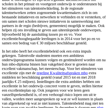
scholen in het primair en voortgezet onderwijs te ondersteunen bij
het stimuleren van talentontwikkeling. In de regionale
talentnetwerken zetten zogenoemde kwartiermakers zich in om
bestaande initiatieven en netwerken te verbinden en te versterken, of
om samen met scholen nieuwe initiatieven in samenwerking met
partners in de regio (bedrijven, gemeenten) mogelijk te maken. Ook
helpen zij ons invulling te geven aan uiteenlopende onderwerpen,
bijvoorbeeld bij de aansluiting tussen po en vo. Voor
excellentie/hoogbegaafde leerlingen is in 2014 voor het po en vo
samen een bedrag van € 30 miljoen beschikbaar gesteld.
In het mbo heeft het excellentiebeleid ook een extra impuls
gekregen. Talentvolle studenten moeten een ambitieus
onderwijsprogramma kunnen volgen en gestimuleerd worden om na
hun mbo-diploma binnen hun vakgebied door te groeien naar
excellent vakmanschap, het meesterschap. Voor het stimuleren van
excellentie zijn met de
regeling Kwaliteitsafspraken mbo
extra
middelen ter beschikking gesteld (vanaf 2015 tot en met 2018
jaarlijks € 25 miljoen). Instellingen die extra ambities hebben om
excellentie in het onderwijs concreet vorm te geven, stellen hiertoe
een excellentieplan op. Ook jongeren voor wie leren geen
vanzelfsprekendheid is, of een verhoogd risico lopen om uit te
vallen, worden meer aangesproken op wat ze wél kunnen in plaats
van afgerekend op wat ze niet kunnen. Talentenbeleid mag niet ten
koste gaan van zwakke leerlingen. In december is daarom een
plan