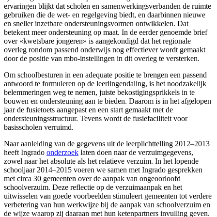
ervaringen blijkt dat scholen en samenwerkingsverbanden de ruimte
gebruiken die de wet- en regelgeving biedt, en daarbinnen nieuwe
en sneller inzetbare ondersteuningsvormen ontwikkelen. Dat
betekent meer ondersteuning op maat. In de eerder genoemde brief
over «kwetsbare jongeren» is aangekondigd dat het regionale
overleg rondom passend onderwijs nog effectiever wordt gemaakt
door de positie van mbo-instellingen in dit overleg te versterken.
Om schoolbesturen in een adequate positie te brengen een passend
antwoord te formuleren op de leerlingendaling, is het noodzakelijk
belemmeringen weg te nemen, juiste bekostigingsprikkels in te
bouwen en ondersteuning aan te bieden. Daarom is in het afgelopen
jaar de fusietoets aangepast en een start gemaakt met de
ondersteuningsstructuur. Tevens wordt de fusiefaciliteit voor
basisscholen verruimd.
Naar aanleiding van de gegevens uit de leerplichttelling 2012–2013
heeft Ingrado
onderzoek
laten doen naar de verzuimgegevens,
zowel naar het absolute als het relatieve verzuim. In het lopende
schooljaar 2014–2015 voeren we samen met Ingrado gesprekken
met circa 30 gemeenten over de aanpak van ongeoorloofd
schoolverzuim. Deze reflectie op de verzuimaanpak en het
uitwisselen van goede voorbeelden stimuleert gemeenten tot verdere
verbetering van hun werkwijze bij de aanpak van schoolverzuim en
de wijze waarop zij daaraan met hun ketenpartners invulling geven.