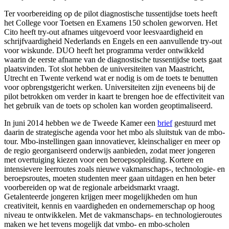
Ter voorbereiding op de pilot diagnostische tussentijdse toets heeft
het College voor Toetsen en Examens 150 scholen geworven. Het
Cito heeft try-out afnames uitgevoerd voor leesvaardigheid en
schrijfvaardigheid Nederlands en Engels en een aanvullende try-out
voor wiskunde. DUO heeft het programma verder ontwikkeld
waarin de eerste afname van de diagnostische tussentijdse toets gaat
plaatsvinden. Tot slot hebben de universiteiten van Maastricht,
Utrecht en Twente verkend wat er nodig is om de toets te benutten
voor opbrengstgericht werken. Universiteiten zijn eveneens bij de
pilot betrokken om verder in kaart te brengen hoe de effectiviteit van
het gebruik van de toets op scholen kan worden geoptimaliseerd.
In juni 2014 hebben we de Tweede Kamer een
brief
gestuurd met
daarin de strategische agenda voor het mbo als sluitstuk van de mbo-
tour. Mbo-instellingen gaan innovatiever, kleinschaliger en meer op
de regio georganiseerd onderwijs aanbieden, zodat meer jongeren
met overtuiging kiezen voor een beroepsopleiding. Kortere en
intensievere leerroutes zoals nieuwe vakmanschaps-, technologie- en
beroepsroutes, moeten studenten meer gaan uitdagen en hen beter
voorbereiden op wat de regionale arbeidsmarkt vraagt.
Getalenteerde jongeren krijgen meer mogelijkheden om hun
creativiteit, kennis en vaardigheden en ondernemerschap op hoog
niveau te ontwikkelen. Met de vakmanschaps- en technologieroutes
maken we het tevens mogelijk dat vmbo- en mbo-scholen