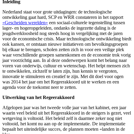
Inleiding
Nederland staat voor grote uitdagingen: de technologische
ontwikkeling gaat hard, SCP en WRR constateren in het rapport
«Gescheiden werelden»
een sociaal-culturele tegenstelling tussen
lager- en hogeropgeleiden, ondanks de ingezette daling is de
jeugdwerkloosheid nog steeds hoog in vergelijking met de jaren
voor de economische crisis. Maar technologische ontwikkeling biedt
ook kansen, er ontstaan nieuwe initiatieven om bevolkingsgroepen
bij elkaar te brengen, scholen zetten zich in voor een veilige plek
waar verschillende groepen samenkomen en de economie trok vorig
jaar voorzichtig aan. In al deze onderwerpen komt het belang naar
voren van onderwijs, cultuur en wetenschap. Het helpt mensen zich
te ontwikkelen, zichzelf te laten zijn, hun kennis te vergroten,
innovatie te stimuleren en creatief te zijn. Met dit doel voor ogen
was 2014 het jaar om het Regeerakkoord uit te werken en een
agenda voor de toekomst neer te zetten.
Uitwerking van het Regeerakkoord
Afgelopen jaar was het tweede volle jaar van het kabinet, een jaar
waarin veel beleid uit het Regeerakkoord in de steigers is gezet, veel
wetgeving is voltooid. Het beleid zelf is daarmee zeker nog niet
voltooid, het komt nu aan op de implementatie. De implementatie
bepaalt het uiteindelijke succes, de plannen moeten «landen in de