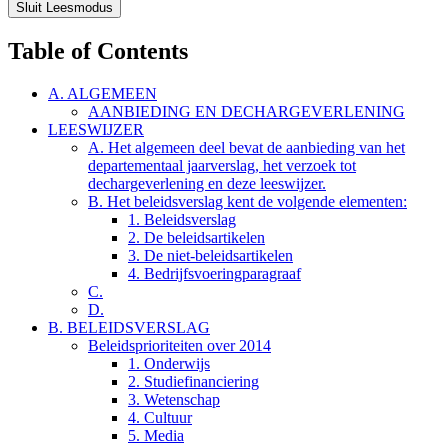
Sluit Leesmodus
Table of Contents
A. ALGEMEEN
AANBIEDING EN DECHARGEVERLENING
LEESWIJZER
A. Het algemeen deel bevat de aanbieding van het
departementaal jaarverslag, het verzoek tot
dechargeverlening en deze leeswijzer.
B. Het beleidsverslag kent de volgende elementen:
1. Beleidsverslag
2. De beleidsartikelen
3. De niet-beleidsartikelen
4. Bedrijfsvoeringparagraaf
C.
D.
B. BELEIDSVERSLAG
Beleidsprioriteiten over 2014
1. Onderwijs
2. Studiefinanciering
3. Wetenschap
4. Cultuur
5. Media