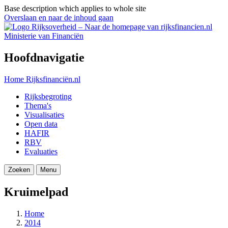
Base description which applies to whole site
Overslaan en naar de inhoud gaan
Ministerie van Financiën
Hoofdnavigatie
Home
Rijksfinanciën.nl
Rijksbegroting
Thema's
Visualisaties
Open data
HAFIR
RBV
Evaluaties
Zoeken
Menu
Kruimelpad
Home
2014