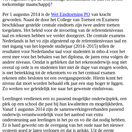
toekomstige maatschappij?
Per 1 augustus 2014 is de
Wet Eindtoetsing PO
van kracht
geworden. Naast de door het College van Toetsen en Examens
beschikbaar gestelde centrale eindtoets zijn twee andere toetsen
toegelaten. Het beleid voor de invoering van de referentieniveaus
taal en rekenen hebben we verder doorgezet. De centrale examens
Nederlands in het vo zijn afgestemd op de referentieniveaus taal en
met ingang van het lopende studiejaar (2014–2015) tellen de
resultaten voor Nederlandse taal voor studenten in mbo-4 voor het
eerst mee voor het behalen van het diploma, de jaren erna volgen de
andere niveaus. Omdat is gebleken dat het rekenonderwijs nog niet
overal op orde is en studenten hier niet de dupe van mogen worden,
is met betrekking tot de rekentoets vo en het centraal examen
rekenen mbo besloten tot een overgangsperiode. Hierin komt het
niveau dat moet worden behaald elk jaar een stap hoger te liggen.
Zo werken we geleidelijk toe naar het gewenste eindniveau.
Leerlingen verdienen een zo passend mogelijke onderwijsplek, een
plek op een school die past bij hun kwaliteiten en mogelijkheden.
Vanaf 1 augustus 2014 zijn de samenwerkingsverbanden passend
onderwijs verantwoordelijk voor het aanbod van extra
ondersteuning aan leerlingen in het po en vo die dat nodig hebben.
Er is hard gewerkt om de overgang van het oude naar het nieuwe
systeem goed te laten verlopen en dat is gelukt. Uit de eerste