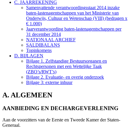
C. JAARREKENING
Samenvattende verantwoordingsstaat 2014 inzake
baten-lastenagentschappen van het Ministerie van
Onderwijs, Cultuur en Wetenschap (VIII) (bedragen x
€ 1.000)
Jaarverantwoording baten-lastenagentschappen per
31 december 2014
NATIONAAL ARCHIEF
SALDIBALANS
Topinkomens
D. BIJLAGEN
Bijlage 1. Zelfstandige Bestuursorganen en
Rechtspersonen met een Wettelijke Taak
(ZBO’s/RWT’s)
Bijlage 2. Evaluatie- en overig onderzoek
Bijlage 3: externe inhuur
A. ALGEMEEN
AANBIEDING EN DECHARGEVERLENING
Aan de voorzitters van de Eerste en Tweede Kamer der Staten-
Generaal.