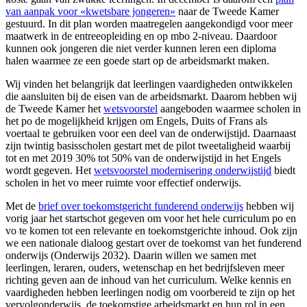
van aanpak voor «kwetsbare jongeren»
naar de Tweede Kamer
gestuurd. In dit plan worden maatregelen aangekondigd voor meer
maatwerk in de entreeopleiding en op mbo 2-niveau. Daardoor
kunnen ook jongeren die niet verder kunnen leren een diploma
halen waarmee ze een goede start op de arbeidsmarkt maken.
Wij vinden het belangrijk dat leerlingen vaardigheden ontwikkelen
die aansluiten bij de eisen van de arbeidsmarkt. Daarom hebben wij
de Tweede Kamer het
wetsvoorstel
aangeboden waarmee scholen in
het po de mogelijkheid krijgen om Engels, Duits of Frans als
voertaal te gebruiken voor een deel van de onderwijstijd. Daarnaast
zijn twintig basisscholen gestart met de pilot tweetaligheid waarbij
tot en met 2019 30% tot 50% van de onderwijstijd in het Engels
wordt gegeven. Het
wetsvoorstel modernisering onderwijstijd
biedt
scholen in het vo meer ruimte voor effectief onderwijs.
Met de
brief over toekomstgericht funderend onderwijs
hebben wij
vorig jaar het startschot gegeven om voor het hele curriculum po en
vo te komen tot een relevante en toekomstgerichte inhoud. Ook zijn
we een nationale dialoog gestart over de toekomst van het funderend
onderwijs (Onderwijs 2032). Daarin willen we samen met
leerlingen, leraren, ouders, wetenschap en het bedrijfsleven meer
richting geven aan de inhoud van het curriculum. Welke kennis en
vaardigheden hebben leerlingen nodig om voorbereid te zijn op het
vervolgonderwijs, de toekomstige arbeidsmarkt en hun rol in een