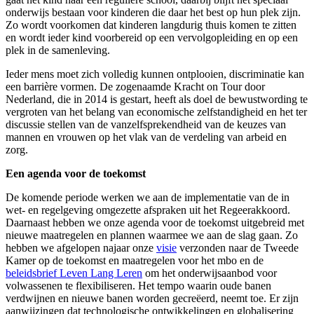
onderwijs bestaan voor kinderen die daar het best op hun plek zijn.
Zo wordt voorkomen dat kinderen langdurig thuis komen te zitten
en wordt ieder kind voorbereid op een vervolgopleiding en op een
plek in de samenleving.
Ieder mens moet zich volledig kunnen ontplooien, discriminatie kan
een barrière vormen. De zogenaamde Kracht on Tour door
Nederland, die in 2014 is gestart, heeft als doel de bewustwording te
vergroten van het belang van economische zelfstandigheid en het ter
discussie stellen van de vanzelfsprekendheid van de keuzes van
mannen en vrouwen op het vlak van de verdeling van arbeid en
zorg.
Een agenda voor de toekomst
De komende periode werken we aan de implementatie van de in
wet- en regelgeving omgezette afspraken uit het Regeerakkoord.
Daarnaast hebben we onze agenda voor de toekomst uitgebreid met
nieuwe maatregelen en plannen waarmee we aan de slag gaan. Zo
hebben we afgelopen najaar onze
visie
verzonden naar de Tweede
Kamer op de toekomst en maatregelen voor het mbo en de
beleidsbrief Leven Lang Leren
om het onderwijsaanbod voor
volwassenen te flexibiliseren. Het tempo waarin oude banen
verdwijnen en nieuwe banen worden gecreëerd, neemt toe. Er zijn
aanwijzingen dat technologische ontwikkelingen en globalisering