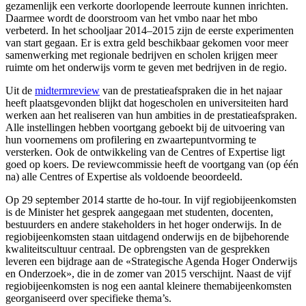
gezamenlijk een verkorte doorlopende leerroute kunnen inrichten.
Daarmee wordt de doorstroom van het vmbo naar het mbo
verbeterd. In het schooljaar 2014–2015 zijn de eerste experimenten
van start gegaan. Er is extra geld beschikbaar gekomen voor meer
samenwerking met regionale bedrijven en scholen krijgen meer
ruimte om het onderwijs vorm te geven met bedrijven in de regio.
Uit de
midtermreview
van de prestatieafspraken die in het najaar
heeft plaatsgevonden blijkt dat hogescholen en universiteiten hard
werken aan het realiseren van hun ambities in de prestatieafspraken.
Alle instellingen hebben voortgang geboekt bij de uitvoering van
hun voornemens om profilering en zwaartepuntvorming te
versterken. Ook de ontwikkeling van de Centres of Expertise ligt
goed op koers. De reviewcommissie heeft de voortgang van (op één
na) alle Centres of Expertise als voldoende beoordeeld.
Op 29 september 2014 startte de ho-tour. In vijf regiobijeenkomsten
is de Minister het gesprek aangegaan met studenten, docenten,
bestuurders en andere stakeholders in het hoger onderwijs. In de
regiobijeenkomsten staan uitdagend onderwijs en de bijbehorende
kwaliteitscultuur centraal. De opbrengsten van de gesprekken
leveren een bijdrage aan de «Strategische Agenda Hoger Onderwijs
en Onderzoek», die in de zomer van 2015 verschijnt. Naast de vijf
regiobijeenkomsten is nog een aantal kleinere themabijeenkomsten
georganiseerd over specifieke thema’s.