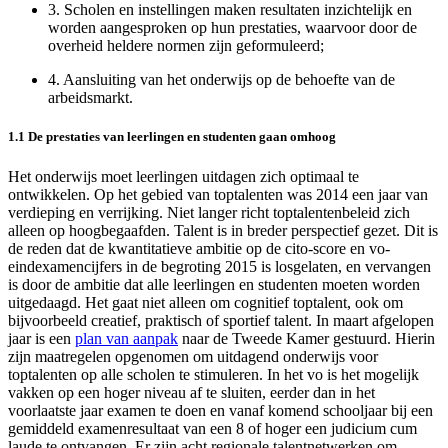
3.
Scholen en instellingen maken resultaten inzichtelijk en
worden aangesproken op hun prestaties, waarvoor door de
overheid heldere normen zijn geformuleerd;
4.
Aansluiting van het onderwijs op de behoefte van de
arbeidsmarkt.
1.1 De prestaties van leerlingen en studenten gaan omhoog
Het onderwijs moet leerlingen uitdagen zich optimaal te
ontwikkelen. Op het gebied van toptalenten was 2014 een jaar van
verdieping en verrijking. Niet langer richt toptalentenbeleid zich
alleen op hoogbegaafden. Talent is in breder perspectief gezet. Dit is
de reden dat de kwantitatieve ambitie op de cito-score en vo-
eindexamencijfers in de begroting 2015 is losgelaten, en vervangen
is door de ambitie dat alle leerlingen en studenten moeten worden
uitgedaagd. Het gaat niet alleen om cognitief toptalent, ook om
bijvoorbeeld creatief, praktisch of sportief talent. In maart afgelopen
jaar is een
plan van aanpak
naar de Tweede Kamer gestuurd. Hierin
zijn maatregelen opgenomen om uitdagend onderwijs voor
toptalenten op alle scholen te stimuleren. In het vo is het mogelijk
vakken op een hoger niveau af te sluiten, eerder dan in het
voorlaatste jaar examen te doen en vanaf komend schooljaar bij een
gemiddeld examenresultaat van een 8 of hoger een judicium cum
laude te ontvangen. Er zijn acht regionale talentnetwerken om