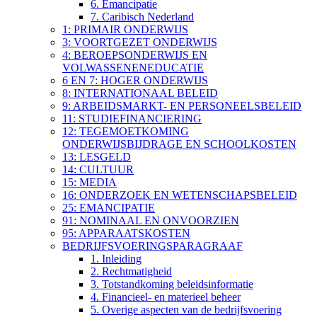
6. Emancipatie
7. Caribisch Nederland
1: PRIMAIR ONDERWIJS
3: VOORTGEZET ONDERWIJS
4: BEROEPSONDERWIJS EN
VOLWASSENENEDUCATIE
6 EN 7: HOGER ONDERWIJS
8: INTERNATIONAAL BELEID
9: ARBEIDSMARKT- EN PERSONEELSBELEID
11: STUDIEFINANCIERING
12: TEGEMOETKOMING
ONDERWIJSBIJDRAGE EN SCHOOLKOSTEN
13: LESGELD
14: CULTUUR
15: MEDIA
16: ONDERZOEK EN WETENSCHAPSBELEID
25: EMANCIPATIE
91: NOMINAAL EN ONVOORZIEN
95: APPARAATSKOSTEN
BEDRIJFSVOERINGSPARAGRAAF
1. Inleiding
2. Rechtmatigheid
3. Totstandkoming beleidsinformatie
4. Financieel- en materieel beheer
5. Overige aspecten van de bedrijfsvoering