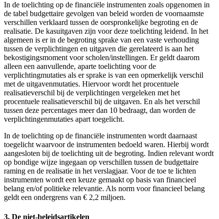
In de toelichting op de financiële instrumenten zoals opgenomen in
de tabel budgettaire gevolgen van beleid worden de voornaamste
verschillen verklaard tussen de oorspronkelijke begroting en de
realisatie. De kasuitgaven zijn voor deze toelichting leidend. In het
algemeen is er in de begroting sprake van een vaste verhouding
tussen de verplichtingen en uitgaven die gerelateerd is aan het
bekostigingsmoment voor scholen/instellingen. Er geldt daarom
alleen een aanvullende, aparte toelichting voor de
verplichtingmutaties als er sprake is van een opmerkelijk verschil
met de uitgavenmutaties. Hiervoor wordt het procentuele
realisatieverschil bij de verplichtingen vergeleken met het
procentuele realisatieverschil bij de uitgaven. En als het verschil
tussen deze percentages meer dan 10 bedraagt, dan worden de
verplichtingenmutaties apart toegelicht.
In de toelichting op de financiële instrumenten wordt daarnaast
toegelicht waarvoor de instrumenten bedoeld waren. Hierbij wordt
aangesloten bij de toelichting uit de begroting. Indien relevant wordt
op bondige wijze ingegaan op verschillen tussen de budgettaire
raming en de realisatie in het verslagjaar. Voor de toe te lichten
instrumenten wordt een keuze gemaakt op basis van financieel
belang en/of politieke relevantie. Als norm voor financieel belang
geldt een ondergrens van € 2,2 miljoen.
3. De niet-beleidsartikelen