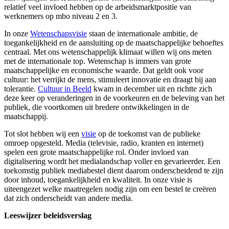
relatief veel invloed hebben op de arbeidsmarktpositie van
werknemers op mbo niveau 2 en 3.
In onze
Wetenschapsvisie
staan de internationale ambitie, de
toegankelijkheid en de aansluiting op de maatschappelijke behoeftes
centraal. Met ons wetenschappelijk klimaat willen wij ons meten
met de internationale top. Wetenschap is immers van grote
maatschappelijke en economische waarde. Dat geldt ook voor
cultuur: het verrijkt de mens, stimuleert innovatie en draagt bij aan
tolerantie.
Cultuur in Beeld
kwam in december uit en richtte zich
deze keer op veranderingen in de voorkeuren en de beleving van het
publiek, die voortkomen uit bredere ontwikkelingen in de
maatschappij.
Tot slot hebben wij een
visie
op de toekomst van de publieke
omroep opgesteld. Media (televisie, radio, kranten en internet)
spelen een grote maatschappelijke rol. Onder invloed van
digitalisering wordt het medialandschap voller en gevarieerder. Een
toekomstig publiek mediabestel dient daarom onderscheidend te zijn
door inhoud, toegankelijkheid en kwaliteit. In onze visie is
uiteengezet welke maatregelen nodig zijn om een bestel te creëren
dat zich onderscheidt van andere media.
Leeswijzer beleidsverslag