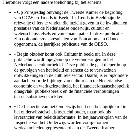
Hieronder volgt een nadere toelichting bij het schema.
•
Op Prinsjesdag ontvangt de Tweede Kamer de begroting
van OCW en Trends in Beeld. In Trends in Beeld zijn de
relevante cijfers te vinden die inzicht geven in de kwaliteit en
prestaties van de Nederlandse onderwijs, cultuur en
wetenschapsstelsels en van emancipatie. In deze publicatie
zijn ook onderzoeksresultaten van Education at a Glance
opgenomen, de jaarlijkse publicatie van de OESO.
•
Begin oktober komt ook Cultuur in beeld uit. In deze
publicatie wordt ingegaan op de veranderingen in het
Nederlandse cultuurbeleid. Deze publicatie gaat dieper in op
de gevolgen van het beleid en schetst de te verwachten
ontwikkelingen in de culturele sector. Daarbij is er bijzondere
aandacht voor de bijdrage van cultuur aan de Nederlandse
economie en werkgelegenheid, het financieel-maatschappelijk
draagvlak, publieksbereik en de financiële verhoudingen
tussen subsidieverstrekkers.
•
De Inspectie van het Onderwijs heeft een belangrijke rol in
het onderwijsstelsel als toezichthouder, maar ook als
leverancier van beleidsinformatie. In het jaarwerkplan van de
Inspectie van het Onderwijs worden voorgenomen
werkzaamheden gepresenteerd aan de Tweede Kamer.