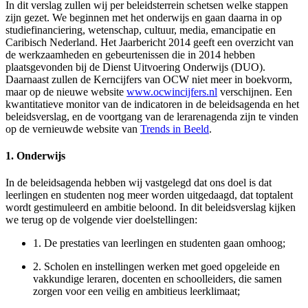
In dit verslag zullen wij per beleidsterrein schetsen welke stappen
zijn gezet. We beginnen met het onderwijs en gaan daarna in op
studiefinanciering, wetenschap, cultuur, media, emancipatie en
Caribisch Nederland. Het Jaarbericht 2014 geeft een overzicht van
de werkzaamheden en gebeurtenissen die in 2014 hebben
plaatsgevonden bij de Dienst Uitvoering Onderwijs (DUO).
Daarnaast zullen de Kerncijfers van OCW niet meer in boekvorm,
maar op de nieuwe website
www.ocwincijfers.nl
verschijnen. Een
kwantitatieve monitor van de indicatoren in de beleidsagenda en het
beleidsverslag, en de voortgang van de lerarenagenda zijn te vinden
op de vernieuwde website van
Trends in Beeld
.
1. Onderwijs
In de beleidsagenda hebben wij vastgelegd dat ons doel is dat
leerlingen en studenten nog meer worden uitgedaagd, dat toptalent
wordt gestimuleerd en ambitie beloond. In dit beleidsverslag kijken
we terug op de volgende vier doelstellingen:
1.
De prestaties van leerlingen en studenten gaan omhoog;
2.
Scholen en instellingen werken met goed opgeleide en
vakkundige leraren, docenten en schoolleiders, die samen
zorgen voor een veilig en ambitieus leerklimaat;