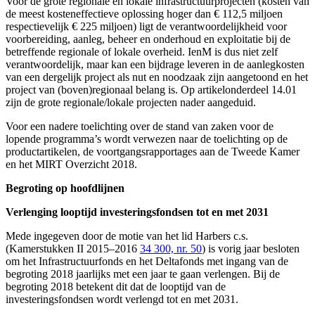
Voor de grote regionale en lokale infrastructuurprojecten (kosten van
de meest kosteneffectieve oplossing hoger dan € 112,5 miljoen
respectievelijk € 225 miljoen) ligt de verantwoordelijkheid voor
voorbereiding, aanleg, beheer en onderhoud en exploitatie bij de
betreffende regionale of lokale overheid. IenM is dus niet zelf
verantwoordelijk, maar kan een bijdrage leveren in de aanlegkosten
van een dergelijk project als nut en noodzaak zijn aangetoond en het
project van (boven)regionaal belang is. Op artikelonderdeel 14.01
zijn de grote regionale/lokale projecten nader aangeduid.
Voor een nadere toelichting over de stand van zaken voor de
lopende programma’s wordt verwezen naar de toelichting op de
productartikelen, de voortgangsrapportages aan de Tweede Kamer
en het MIRT Overzicht 2018.
Begroting op hoofdlijnen
Verlenging looptijd investeringsfondsen tot en met 2031
Mede ingegeven door de motie van het lid Harbers c.s.
(Kamerstukken II 2015–2016
34 300, nr. 50
) is vorig jaar besloten
om het Infrastructuurfonds en het Deltafonds met ingang van de
begroting 2018 jaarlijks met een jaar te gaan verlengen. Bij de
begroting 2018 betekent dit dat de looptijd van de
investeringsfondsen wordt verlengd tot en met 2031.