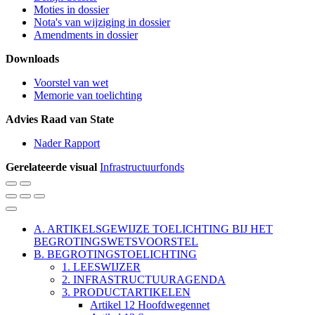
Moties in dossier
Nota's van wijziging in dossier
Amendments in dossier
Downloads
Voorstel van wet
Memorie van toelichting
Advies Raad van State
Nader Rapport
Gerelateerde visual
Infrastructuurfonds
Vergroot
Verklein
de
de
Verander
Verander
Verander
tekstgrootte
tekstgrootte
het
het
het
Sluit
kleurenschema
kleurenschema
kleurenschema
Leesmodus
A. ARTIKELSGEWIJZE TOELICHTING BIJ HET
naar
naar
naar
BEGROTINGSWETSVOORSTEL
Table
de
een
de
B. BEGROTINGSTOELICHTING
lichtmodus
grijze
donkere
of
modus
modus
1. LEESWIJZER
2. INFRASTRUCTUURAGENDA
Contents
3. PRODUCTARTIKELEN
Artikel 12 Hoofdwegennet