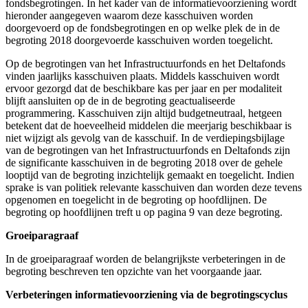
fondsbegrotingen. In het kader van de informatievoorziening wordt
hieronder aangegeven waarom deze kasschuiven worden
doorgevoerd op de fondsbegrotingen en op welke plek de in de
begroting 2018 doorgevoerde kasschuiven worden toegelicht.
Op de begrotingen van het Infrastructuurfonds en het Deltafonds
vinden jaarlijks kasschuiven plaats. Middels kasschuiven wordt
ervoor gezorgd dat de beschikbare kas per jaar en per modaliteit
blijft aansluiten op de in de begroting geactualiseerde
programmering. Kasschuiven zijn altijd budgetneutraal, hetgeen
betekent dat de hoeveelheid middelen die meerjarig beschikbaar is
niet wijzigt als gevolg van de kasschuif. In de verdiepingsbijlage
van de begrotingen van het Infrastructuurfonds en Deltafonds zijn
de significante kasschuiven in de begroting 2018 over de gehele
looptijd van de begroting inzichtelijk gemaakt en toegelicht. Indien
sprake is van politiek relevante kasschuiven dan worden deze tevens
opgenomen en toegelicht in de begroting op hoofdlijnen. De
begroting op hoofdlijnen treft u op pagina 9 van deze begroting.
Groeiparagraaf
In de groeiparagraaf worden de belangrijkste verbeteringen in de
begroting beschreven ten opzichte van het voorgaande jaar.
Verbeteringen informatievoorziening via de begrotingscyclus