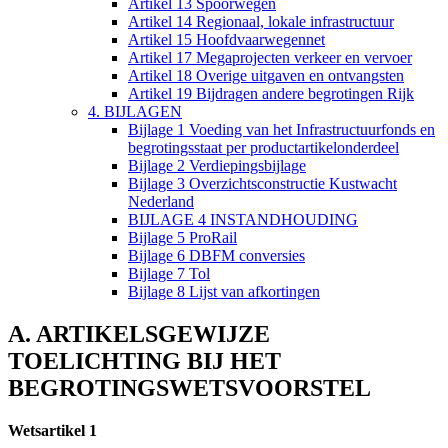
Artikel 13 Spoorwegen
Artikel 14 Regionaal, lokale infrastructuur
Artikel 15 Hoofdvaarwegennet
Artikel 17 Megaprojecten verkeer en vervoer
Artikel 18 Overige uitgaven en ontvangsten
Artikel 19 Bijdragen andere begrotingen Rijk
4. BIJLAGEN
Bijlage 1 Voeding van het Infrastructuurfonds en
begrotingsstaat per productartikelonderdeel
Bijlage 2 Verdiepingsbijlage
Bijlage 3 Overzichtsconstructie Kustwacht
Nederland
BIJLAGE 4 INSTANDHOUDING
Bijlage 5 ProRail
Bijlage 6 DBFM conversies
Bijlage 7 Tol
Bijlage 8 Lijst van afkortingen
A. ARTIKELSGEWIJZE
TOELICHTING BIJ HET
BEGROTINGSWETSVOORSTEL
Wetsartikel 1