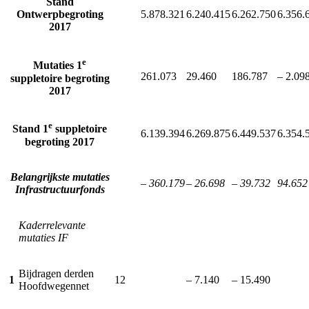
Stand
Ontwerpbegroting
5.878.321
6.240.415
6.262.750
6.356.
2017
e
Mutaties 1
261.073
29.460
186.787
– 2.09
suppletoire begroting
2017
e
Stand 1
suppletoire
6.139.394
6.269.875
6.449.537
6.354.
begroting 2017
Belangrijkste mutaties
– 360.179
– 26.698
– 39.732
94.652
Infrastructuurfonds
Kaderrelevante
mutaties IF
Bijdragen derden
1
12
– 7.140
– 15.490
Hoofdwegennet