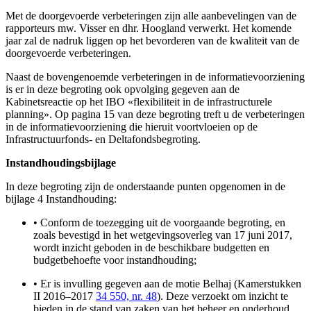
Met de doorgevoerde verbeteringen zijn alle aanbevelingen van de
rapporteurs mw. Visser en dhr. Hoogland verwerkt. Het komende
jaar zal de nadruk liggen op het bevorderen van de kwaliteit van de
doorgevoerde verbeteringen.
Naast de bovengenoemde verbeteringen in de informatievoorziening
is er in deze begroting ook opvolging gegeven aan de
Kabinetsreactie op het IBO «flexibiliteit in de infrastructurele
planning». Op pagina 15 van deze begroting treft u de verbeteringen
in de informatievoorziening die hieruit voortvloeien op de
Infrastructuurfonds- en Deltafondsbegroting.
Instandhoudingsbijlage
In deze begroting zijn de onderstaande punten opgenomen in de
bijlage 4 Instandhouding:
•
Conform de toezegging uit de voorgaande begroting, en
zoals bevestigd in het wetgevingsoverleg van 17 juni 2017,
wordt inzicht geboden in de beschikbare budgetten en
budgetbehoefte voor instandhouding;
•
Er is invulling gegeven aan de motie Belhaj (Kamerstukken
II 2016–2017
34 550, nr. 48
). Deze verzoekt om inzicht te
bieden in de stand van zaken van het beheer en onderhoud