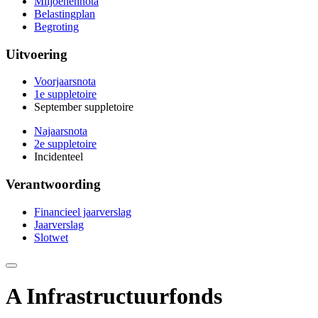
Miljoenennota
Belastingplan
Begroting
Uitvoering
Voorjaarsnota
1e suppletoire
September suppletoire
Najaarsnota
2e suppletoire
Incidenteel
Verantwoording
Financieel jaarverslag
Jaarverslag
Slotwet
Deze
pagina
e-
A Infrastructuurfonds
mailen