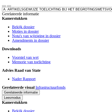
Leesmodus
Toon
Direct
gerelateerde
naar
Gerelateerde informatie
informatie
Kamerstukken
Bekijk dossier
Moties in dossier
Nota's van wijziging in dossier
Amendments in dossier
Downloads
Voorstel van wet
Memorie van toelichting
Advies Raad van State
Nader Rapport
Gerelateerde visual
Infrastructuurfonds
Gerelateerde informatie
Leesmodus
Kamerstukken
Bekijk dossier