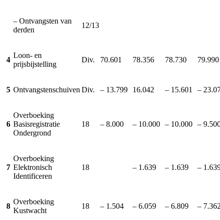
– Ontvangsten van
12/13
derden
Loon- en
4
Div.
70.601
78.356
78.730
79.990
prijsbijstelling
5
Ontvangstenschuiven
Div.
– 13.799
16.042
– 15.601
– 23.0
Overboeking
6
Basisregistratie
18
– 8.000
– 10.000
– 10.000
– 9.50
Ondergrond
Overboeking
7
Elektronisch
18
– 1.639
– 1.639
– 1.63
Identificeren
Overboeking
8
18
– 1.504
– 6.059
– 6.809
– 7.36
Kustwacht