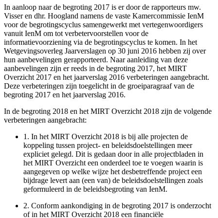
In aanloop naar de begroting 2017 is er door de rapporteurs mw.
Visser en dhr. Hoogland namens de vaste Kamercommissie IenM
voor de begrotingscyclus samengewerkt met vertegenwoordigers
vanuit IenM om tot verbetervoorstellen voor de
informatievoorziening via de begrotingscyclus te komen. In het
Wetgevingsoverleg Jaarverslagen op 30 juni 2016 hebben zij over
hun aanbevelingen gerapporteerd. Naar aanleiding van deze
aanbevelingen zijn er reeds in de begroting 2017, het MIRT
Overzicht 2017 en het jaarverslag 2016 verbeteringen aangebracht.
Deze verbeteringen zijn toegelicht in de groeiparagraaf van de
begroting 2017 en het jaarverslag 2016.
In de begroting 2018 en het MIRT Overzicht 2018 zijn de volgende
verbeteringen aangebracht:
1.
In het MIRT Overzicht 2018 is bij alle projecten de
koppeling tussen project- en beleidsdoelstellingen meer
expliciet gelegd. Dit is gedaan door in alle projectbladen in
het MIRT Overzicht een onderdeel toe te voegen waarin is
aangegeven op welke wijze het desbetreffende project een
bijdrage levert aan (een van) de beleidsdoelstellingen zoals
geformuleerd in de beleidsbegroting van IenM.
2.
Conform aankondiging in de begroting 2017 is onderzocht
of in het MIRT Overzicht 2018 een financiële