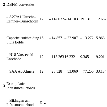
2
DBFM-conversies
– A27/A1 Utrecht–
12
– 114.032
– 14.103
19.131
12.687
Eemnes–Bunschoten
–
Capaciteitsuitbreiding
15
– 14.857
– 22.907
– 13.272
5.868
Sluis Eefde
– N18 Varsseveld–
12
– 113.263
16.232
9.345
9.201
Enschede
– SAA A6 Almere
12
– 28.528
– 53.060
– 77.255
33.134
Extrapolatie
3
Infrastructuurfonds
– Bijdragen aan
Div.
Infrastructuurfonds