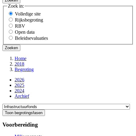
Zoek in:
Volledige site
Rijksbegroting
RBV
Open data
Beleidsevaluaties
Home
2018
Kruimelpad
Begroting
2026
2025
2024
Archief
Direct
naar
Toon begrotingsfasen
Voorbereiding