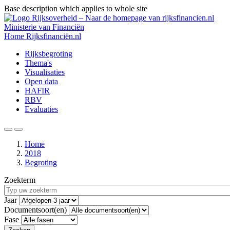
Base description which applies to whole site
Overslaan
en
Ministerie van Financiën
naar
Home
Rijksfinanciën.nl
de
Hoofdnavigatie
Rijksbegroting
inhoud
Thema's
gaan
Visualisaties
Open data
HAFIR
RBV
Evaluaties
Zoeken
Menu
Home
2018
Kruimelpad
Begroting
Zoekterm
Jaar
Documentsoort(en)
Fase