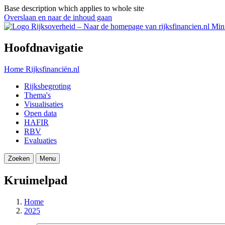
Base description which applies to whole site
Overslaan en naar de inhoud gaan
Mini
Hoofdnavigatie
Home
Rijksfinanciën.nl
Rijksbegroting
Thema's
Visualisaties
Open data
HAFIR
RBV
Evaluaties
Zoeken
Menu
Kruimelpad
Home
2025