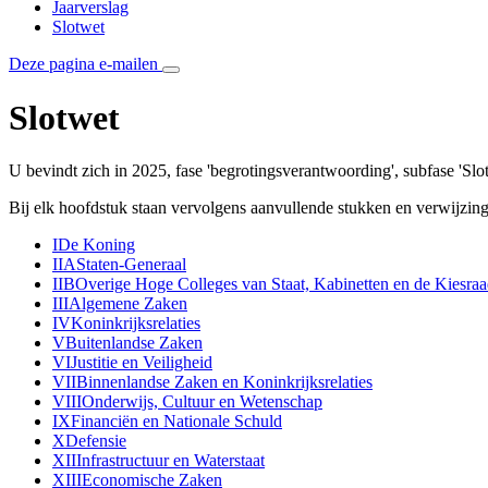
Jaarverslag
Slotwet
Deze pagina e-mailen
Slotwet
U bevindt zich in 2025, fase 'begrotingsverantwoording', subfase 'Slo
Bij elk hoofdstuk staan vervolgens aanvullende stukken en verwijzing
I
De Koning
IIA
Staten-Generaal
IIB
Overige Hoge Colleges van Staat, Kabinetten en de Kiesra
III
Algemene Zaken
IV
Koninkrijksrelaties
V
Buitenlandse Zaken
VI
Justitie en Veiligheid
VII
Binnenlandse Zaken en Koninkrijksrelaties
VIII
Onderwijs, Cultuur en Wetenschap
IX
Financiën en Nationale Schuld
X
Defensie
XII
Infrastructuur en Waterstaat
XIII
Economische Zaken