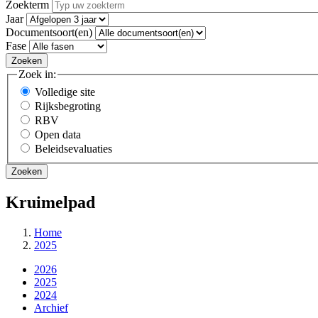
Zoekterm
Jaar
Documentsoort(en)
Fase
Zoek in:
Volledige site
Rijksbegroting
RBV
Open data
Beleidsevaluaties
Kruimelpad
Home
2025
2026
2025
2024
Archief