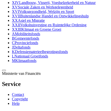
XIV
Landbouw, Visserij, Voedselzekerheid en Natuur
XV
Sociale Zaken en Werkgelegenheid
XVI
Volksgezondheid, Welzijn en Sport
XVII
Buitenlandse Handel en Ontwikkelingshulp
XX
Asiel en Migratie
XXII
Volkshuisvesting en Ruimtelijke Ordening
XXIII
Klimaat en Groene Groei
A
Mobiliteitsfonds
B
Gemeentefonds
C
Provinciefonds
J
Deltafonds
K
Defensiematerieelbegrotingsfonds
L
Nationaal Groeifonds
M
Klimaatfonds
Ministerie van Financiën
Service
Contact
Copyright
Help