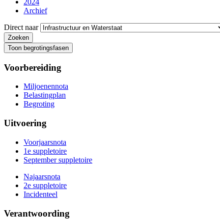
2024
Archief
Direct naar
Toon begrotingsfasen
Voorbereiding
Miljoenennota
Belastingplan
Begroting
Uitvoering
Voorjaarsnota
1e suppletoire
September suppletoire
Najaarsnota
2e suppletoire
Incidenteel
Verantwoording