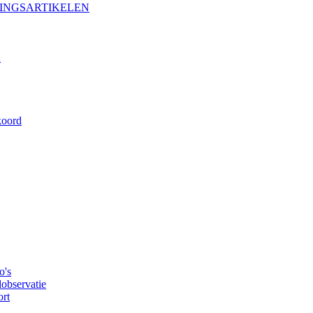
TINGSARTIKELEN
n
koord
o's
dobservatie
ort