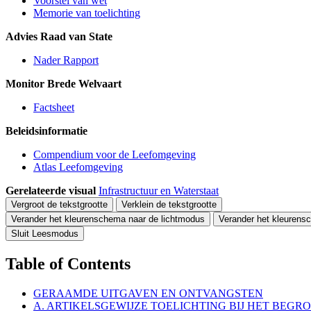
Voorstel van wet
Memorie van toelichting
Advies Raad van State
Nader Rapport
Monitor Brede Welvaart
Factsheet
Beleidsinformatie
Compendium voor de Leefomgeving
Atlas Leefomgeving
Gerelateerde visual
Infrastructuur en Waterstaat
Vergroot de tekstgrootte
Verklein de tekstgrootte
Verander het kleurenschema naar de lichtmodus
Verander het kleurens
Sluit Leesmodus
Table of Contents
GERAAMDE UITGAVEN EN ONTVANGSTEN
A. ARTIKELSGEWIJZE TOELICHTING BIJ HET BEG