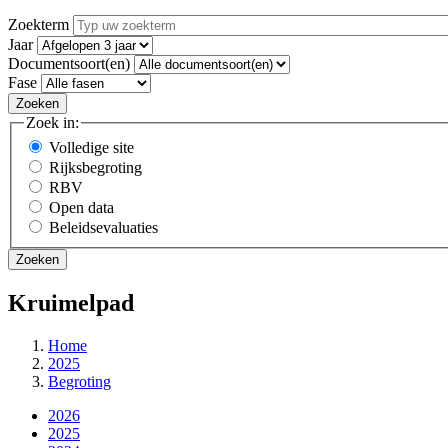
Zoekterm
Jaar
Documentsoort(en)
Fase
Zoek in:
Volledige site
Rijksbegroting
RBV
Open data
Beleidsevaluaties
Kruimelpad
Home
2025
Begroting
2026
2025