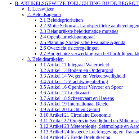
B. ARTIKELSGEWIJZE TOELICHTING BIJ DE BEGRO
1. Leeswijzer
2. Beleidsagenda
2.1 Beleidsprioriteiten
2.2 Motie Schouw - Landspecifieke aanbevelinge
2.3 Belangrijkste beleidsmatige mutaties
2.4 Openbaarheidsparagraaf
2.5 Planning Strategische Evaluatie Agenda
2.6 Overzicht risicoregelingen
2.7 Budgettaire verwerking van het hoofdlijnenak
3. Beleidsartikelen
3.1 Artikel 11 Integraal Waterbeleid
3.2 Artikel 13 Bodem en Ondergrond
3.3 Artikel 14 Wegen en Verkeersveiligheid
3.4 Artikel 15 Vrachtwagenheffing
3.5 Artikel 16 Openbaar Vervoer en Spoor
3.6 Artikel 17 Luchtvaart
3.7 Artikel 18 Scheepvaart en Havens
3.8 Artikel 19 Internationaal Beleid
3.9 Artikel 20 Lucht en Geluid
3.10 Artikel 21 Circulaire Economie
3.11 Artikel 22 Omgevingsveiligheid en Milieurisc
3.12 Artikel 23 Meteorologie, Seismologie en Aar
3.13 Artikel 24 Inspectie Leefomgeving en Transp
3.14 Artikel 25 Brede Doeluitkering