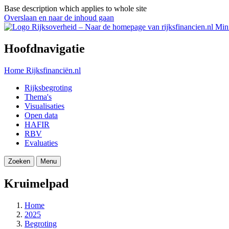
Base description which applies to whole site
Overslaan en naar de inhoud gaan
Mini
Hoofdnavigatie
Home
Rijksfinanciën.nl
Rijksbegroting
Thema's
Visualisaties
Open data
HAFIR
RBV
Evaluaties
Zoeken
Menu
Kruimelpad
Home
2025
Begroting