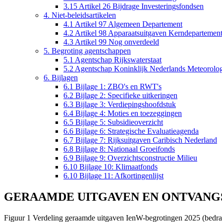
3.15 Artikel 26 Bijdrage Investeringsfondsen
4. Niet-beleidsartikelen
4.1 Artikel 97 Algemeen Departement
4.2 Artikel 98 Apparaatsuitgaven Kerndepartemen
4.3 Artikel 99 Nog onverdeeld
5. Begroting agentschappen
5.1 Agentschap Rijkswaterstaat
5.2 Agentschap Koninklijk Nederlands Meteorologi
6. Bijlagen
6.1 Bijlage 1: ZBO's en RWT's
6.2 Bijlage 2: Specifieke uitkeringen
6.3 Bijlage 3: Verdiepingshoofdstuk
6.4 Bijlage 4: Moties en toezeggingen
6.5 Bijlage 5: Subsidieoverzicht
6.6 Bijlage 6: Strategische Evaluatieagenda
6.7 Bijlage 7: Rijksuitgaven Caribisch Nederland
6.8 Bijlage 8: Nationaal Groeifonds
6.9 Bijlage 9: Overzichtsconstructie Milieu
6.10 Bijlage 10: Klimaatfonds
6.10 Bijlage 11: Afkortingenlijst
GERAAMDE UITGAVEN EN ONTVANG
Figuur 1 Verdeling geraamde uitgaven IenW-begrotingen 2025 (bedrage